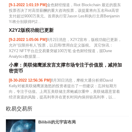
[9-1-2022 1:01:19 PM]
金色财经报道，Riot Blockchain 最近的股东
投票否决了对高管薪酬的重大咨询投票，该提案将向五名Riot高管
支付超过9000万美元。首席执行官Jason Les和执行主席Benjamin
Yi将分别获得约2...
X2Y2版税功能已更新
[9-2-2022 1:05:06 PM]
9月2日消息，X2Y2宣布，版税功能已更新，
允许“仅限持有人”投票，以启用/禁用自定义版税。 其它快讯：
X2Y2 NFT平台总交易量突破100万笔:金色财经报道，据Dune
Analytics数据显...
小摩：美联储鹰派发言支撑市场专注于价值股，减持加
密货币
[8-30-2022 12:56:36 PM]
8月30日消息，摩根大通分析师David
Kelly对被美联储鹰派激怒的投资者提出了一些建议：忘掉短期方
向，专注于估值。上周五美联储主席鲍威尔重申，美联储愿意冒着
经济衰退的风险，提高利率并在更长时间内保持较高利率，以...
欧易交易所
Bilibili的元宇宙布局