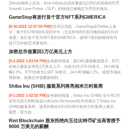
Zirlin在推特上证实，Axie Infinity总供应量超过220亿的游戏内代币
Smooth Love Potion（SLP）的钱包已被确定为币安的地址...
GameStop将发行首个官方NFT系列GMERICA
[8-30-2022 12:57:59 PM]
8月30日消息，GameStop在Twitter上表
示，将于EST时间8月30日中午（北京时间8月30日晚间或8月31日
凌晨）发行首个官方NFT系列GMERICA，该NFT系列由推特ID为
@1TZAH的艺术家创作。 ...
加密总市值重回1万亿美元上方
[9-2-2022 1:03:54 PM]
金色财经报道，据CMC最新数据显示，BTC
价格已重新反弹至2万美元上方，当前为20,079.55美元，24小时涨
幅0.3%。ETH当前为1,587.34美元，24小时涨幅2.2%。或受市场反
弹影响，加密总市值重新回到...
Shiba Inu (SHIB) 服装系列将亮相米兰时装周
[9-1-2022 1:02:52 PM]
金色财经报道，Shiba Inu (SHIB) 在今年2月
宣布与意大利时装设计师John Richmond合作并推出了Shiba Inu
(SHIB)服装系列，该系列将在9月20日举行的米兰时装周上展示。
据悉，双方的...
Riot Blockchain 股东拒绝向五位比特币矿业高管授予
9000 万美元的薪酬