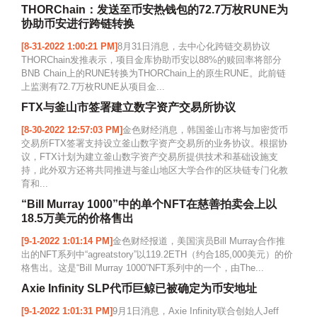
THORChain：发送至币安热钱包的72.7万枚RUNE为
协助币安进行跨链转换
[8-31-2022 1:00:21 PM]
8月31日消息，去中心化跨链交易协议
THORChain发推表示，项目金库协助币安以88%的赎回率将部分
BNB Chain上的RUNE转换为THORChain上的原生RUNE。此前链
上监测有72.7万枚RUNE从项目金...
FTX与釜山市签署建立数字资产交易所协议
[8-30-2022 12:57:03 PM]
金色财经消息，韩国釜山市将与加密货币
交易所FTX签署支持设立釜山数字资产交易所的业务协议。根据协
议，FTX计划为建立釜山数字资产交易所提供技术和基础设施支
持，此外双方还将共同推进与釜山地区大学合作的区块链专门化教
育和...
“Bill Murray 1000”中的单个NFT在慈善拍卖会上以
18.5万美元的价格售出
[9-1-2022 1:01:14 PM]
金色财经报道，美国演员Bill Murray合作推
出的NFT系列中“agreatstory”以119.2ETH（约合185,000美元）的价
格售出。这是“Bill Murray 1000”NFT系列中的一个，由The...
Axie Infinity SLP代币巨鲸已被确定为币安地址
[9-1-2022 1:01:31 PM]
9月1日消息，Axie Infinity联合创始人Jeff