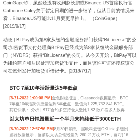
CoinGape称，虽然还没有收到赵长鹏或Binance.US首席执行官
Catherine Coley关于暂定日期的进一步细节，但从目前的情况来
看，Binance.US可能比11月要更早推出。 （CoinGape）
[2019/8/17]
动态 | BitPay成为第8家从纽约金融服务部门获得“BitLicense”的公
司:加密货币支付处理商BitPay已经成为第8家从纽约金融服务部
门（NYDFS）获得“BitLicense”的公司。从今天开始，BitPay可以
为纽约商户和居民处理加密货币支付，而且该许可证还授权该公
司在该州发行加密货币借记卡。[2018/7/17]
BTC 7至10年活跃量达5年低点
[8-31-2022 1:00:08 PM]
金色财经报道，Glassnode数据显示，BTC
7年至10年活跃供应量达到5年低点，数值为1,225,732.841 BTC。
其它快讯： 分析 | BTC合约多空持仓人数比1.82 散户看多人数再...
以太坊单日销毁量近一个半月来持续低于3000ETH
[8-30-2022 12:57:56 PM]
8月30日消息，据欧科云链OKLink 多链浏
览器数据显示，当前以太坊总销毁量为 260.21万枚 ETH，自7月16