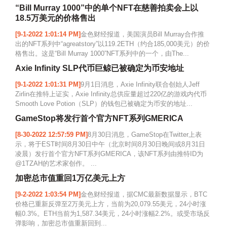
“Bill Murray 1000”中的单个NFT在慈善拍卖会上以
18.5万美元的价格售出
[9-1-2022 1:01:14 PM]
金色财经报道，美国演员Bill Murray合作推
出的NFT系列中“agreatstory”以119.2ETH（约合185,000美元）的价
格售出。这是“Bill Murray 1000”NFT系列中的一个，由The...
Axie Infinity SLP代币巨鲸已被确定为币安地址
[9-1-2022 1:01:31 PM]
9月1日消息，Axie Infinity联合创始人Jeff
Zirlin在推特上证实，Axie Infinity总供应量超过220亿的游戏内代币
Smooth Love Potion（SLP）的钱包已被确定为币安的地址...
GameStop将发行首个官方NFT系列GMERICA
[8-30-2022 12:57:59 PM]
8月30日消息，GameStop在Twitter上表
示，将于EST时间8月30日中午（北京时间8月30日晚间或8月31日
凌晨）发行首个官方NFT系列GMERICA，该NFT系列由推特ID为
@1TZAH的艺术家创作。 ...
加密总市值重回1万亿美元上方
[9-2-2022 1:03:54 PM]
金色财经报道，据CMC最新数据显示，BTC
价格已重新反弹至2万美元上方，当前为20,079.55美元，24小时涨
幅0.3%。ETH当前为1,587.34美元，24小时涨幅2.2%。或受市场反
弹影响，加密总市值重新回到...