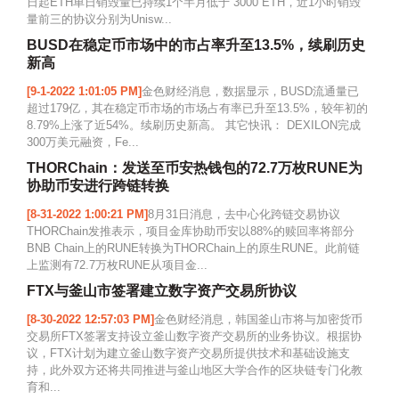
日起ETH单日销毁量已持续1个半月低于 3000 ETH，近1小时销毁
量前三的协议分别为Unisw...
BUSD在稳定币市场中的市占率升至13.5%，续刷历史
新高
[9-1-2022 1:01:05 PM]
金色财经消息，数据显示，BUSD流通量已
超过179亿，其在稳定币市场的市场占有率已升至13.5%，较年初的
8.79%上涨了近54%。续刷历史新高。 其它快讯： DEXILON完成
300万美元融资，Fe...
THORChain：发送至币安热钱包的72.7万枚RUNE为
协助币安进行跨链转换
[8-31-2022 1:00:21 PM]
8月31日消息，去中心化跨链交易协议
THORChain发推表示，项目金库协助币安以88%的赎回率将部分
BNB Chain上的RUNE转换为THORChain上的原生RUNE。此前链
上监测有72.7万枚RUNE从项目金...
FTX与釜山市签署建立数字资产交易所协议
[8-30-2022 12:57:03 PM]
金色财经消息，韩国釜山市将与加密货币
交易所FTX签署支持设立釜山数字资产交易所的业务协议。根据协
议，FTX计划为建立釜山数字资产交易所提供技术和基础设施支
持，此外双方还将共同推进与釜山地区大学合作的区块链专门化教
育和...