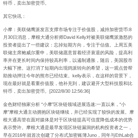
特币，卖出加密货币。
其它快讯：
小摩：美联储鹰派发言支撑市场专注于价值股，减持加密货币:8
月30日消息，摩根大通分析师David Kelly对被美联储鹰派激怒的
投资者提出了一些建议：忘掉短期方向，专注于估值。上周五美
联储主席鲍威尔重申，美联储愿意冒着经济衰退的风险，提高利
率并在更长时间内保持较高利率，以遏制通胀，随后，美国股市
大幅下挫。这打消了短期内出现鸽派转向的希望，这一观点曾帮
助推动押注今年的熊市已经结束。kelly表示，在这样的背景下，
现在最好就是看重价值股，他补充到，建议避开大型科技股和比
特币，卖出加密货币。[2022/8/30 12:56:36]
金色财经独家分析 “小摩”区块链领域进展迅速:一直以来，“小
摩”摩根大通主动拥抱区块链继续，并已经实现了较快的发展。摩
根大通高管在面对媒体是对于区块链提高可信度降低成本的优势
表示赞许。摩根大通是最早发现区块链漏洞的机构投资者之一，
早在2016年就首次创建了分布式加密账簿Juno，同年与EthLab合