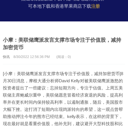
可本地下载和香港苹果商店下载
注册
小摩：美联储鹰派发言支撑市场专注于价值股，减持
加密货币
快讯
8/30/2022 12:56:36 PM
(阅读：0)
[小摩：美联储鹰派发言支撑市场专注于价值股，减持加密货币]8
月30日消息，摩根大通分析师David Kelly对被美联储鹰派激怒的
投资者提出了一些建议：忘掉短期方向，专注于估值。上周五美
联储主席鲍威尔重申，美联储愿意冒着经济衰退的风险，提高利
率并在更长时间内保持较高利率，以遏制通胀，随后，美国股市
大幅下挫。这打消了短期内出现鸽派转向的希望，这一观点曾帮
助推动押注今年的熊市已经结束。kelly表示，在这样的背景下，
现在最好就是看重价值股，他补充到，建议避开大型科技股和比