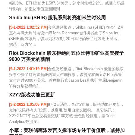
幅0.3%。ETH当前为1,587.34美元，24小时涨幅2.2%。或受市场反
弹影响，加密总市值重新回到...
Shiba Inu (SHIB) 服装系列将亮相米兰时装周
[9-1-2022 1:02:52 PM]
金色财经报道，Shiba Inu (SHIB) 在今年2月
宣布与意大利时装设计师John Richmond合作并推出了Shiba Inu
(SHIB)服装系列，该系列将在9月20日举行的米兰时装周上展示。
据悉，双方的...
Riot Blockchain 股东拒绝向五位比特币矿业高管授予
9000 万美元的薪酬
[9-1-2022 1:01:19 PM]
金色财经报道，Riot Blockchain 最近的股东
投票否决了对高管薪酬的重大咨询投票，该提案将向五名Riot高管
支付超过9000万美元。首席执行官Jason Les和执行主席Benjamin
Yi将分别获得约2...
X2Y2版税功能已更新
[9-2-2022 1:05:06 PM]
9月2日消息，X2Y2宣布，版税功能已更新，
允许“仅限持有人”投票，以启用/禁用自定义版税。 其它快讯：
X2Y2 NFT平台总交易量突破100万笔:金色财经报道，据Dune
Analytics数据显...
小摩：美联储鹰派发言支撑市场专注于价值股，减持加