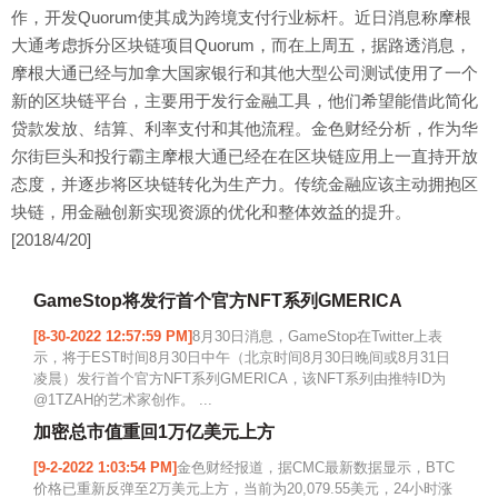
作，开发Quorum使其成为跨境支付行业标杆。近日消息称摩根
大通考虑拆分区块链项目Quorum，而在上周五，据路透消息，
摩根大通已经与加拿大国家银行和其他大型公司测试使用了一个
新的区块链平台，主要用于发行金融工具，他们希望能借此简化
贷款发放、结算、利率支付和其他流程。金色财经分析，作为华
尔街巨头和投行霸主摩根大通已经在在区块链应用上一直持开放
态度，并逐步将区块链转化为生产力。传统金融应该主动拥抱区
块链，用金融创新实现资源的优化和整体效益的提升。
[2018/4/20]
GameStop将发行首个官方NFT系列GMERICA
[8-30-2022 12:57:59 PM]
8月30日消息，GameStop在Twitter上表
示，将于EST时间8月30日中午（北京时间8月30日晚间或8月31日
凌晨）发行首个官方NFT系列GMERICA，该NFT系列由推特ID为
@1TZAH的艺术家创作。 ...
加密总市值重回1万亿美元上方
[9-2-2022 1:03:54 PM]
金色财经报道，据CMC最新数据显示，BTC
价格已重新反弹至2万美元上方，当前为20,079.55美元，24小时涨