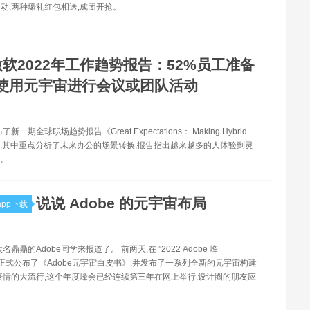
动,两种壕礼红包相送,成团开抢。
微软2022年工作趋势报告：52%员工准备
使用元宇宙进行会议或团队活动
新一期全球职场趋势报告《Great Expectations： Making Hybrid
ork》,其中重点分析了未来办公的场景转换,报告指出越来越多的人体验到灵
处。
说说 Adob​​e 的元宇宙布局
pp下载
名鼎鼎的Adobe同学来报道了。 前两天,在 ”2022 Adobe 峰
obe正式公布了《Adobe元宇宙白皮书》,并发布了一系列全新的元宇宙构建
疫情的大流行,这个年度峰会已经连续第三年在网上举行,设计圈的朋友应
。