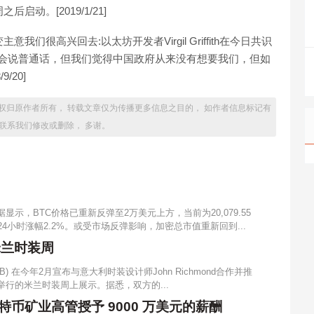
动。[2019/1/21]
府改变主意我们很高兴回去:以太坊开发者Virgil Griffith在今日共识
k 甚至会说普通话，但我们觉得中国政府从来没有想要我们，但如
/20]
权归原作者所有， 转载文章仅为传播更多信息之目的， 如作者信息标记有
间联系我们修改或删除， 多谢。
显示，BTC价格已重新反弹至2万美元上方，当前为20,079.55
元，24小时涨幅2.2%。或受市场反弹影响，加密总市值重新回到...
相米兰时装周
SHIB) 在今年2月宣布与意大利时装设计师John Richmond合作并推
20日举行的米兰时装周上展示。据悉，双方的...
五位比特币矿业高管授予 9000 万美元的薪酬