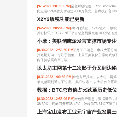
[9-1-2022 1:01:19 PM]
金色财经报道，Riot Bloc
向五名Riot高管支付超过9000万美元。首席执行官Jason 
X2Y2版税功能已更新
[9-2-2022 1:05:06 PM]
9月2日消息，X2Y2宣布，版
其它快讯： X2Y2 NFT平台总交易量突破100万笔:金色财经
小摩：美联储鹰派发言支撑市场专注
[8-30-2022 12:56:36 PM]
8月30日消息，摩根大通分析
掉短期方向，专注于估值。上周五美联储主席鲍威尔
内保持较高利率，以...
以太坊主网第十二次影子分叉到达终
[8-31-2022 1:00:36 PM]
金色财经报道，以太坊主网第十
节点都顺利通过了过渡。 其它快讯： 以太坊独立开发者推出
数据：BTC总市值占比跌至历史低位，
[8-30-2022 12:58:06 PM]
金色财经消息，数据显示，
38.39%，现略回升至38.42%，较峰值73.61%下
上海宝山发布工业元宇宙产业发展三