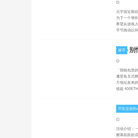
元宇宙近期在
为下一个增长
希望从游戏入
字节跳动以9
别
屎币
「我钱包里的 E
遭受鱼叉式网络钓
方地址发来的
值超 400ET
币安交易所a
活动介绍： 
擦掌跃跃欲试