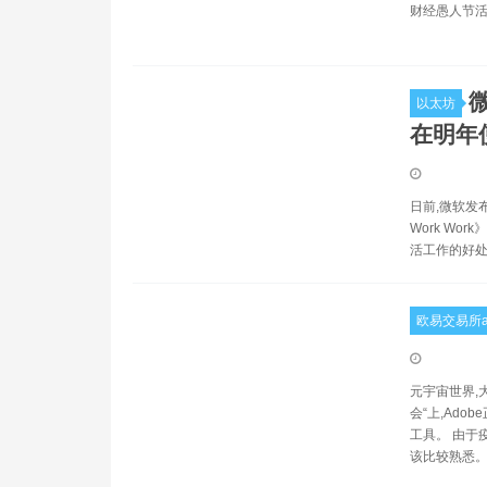
财经愚人节活
以太坊
在明年
日前,微软发布了
Work W
活工作的好
欧易交易所a
元宇宙世界,大
会“上,Ad
工具。 由于
该比较熟悉