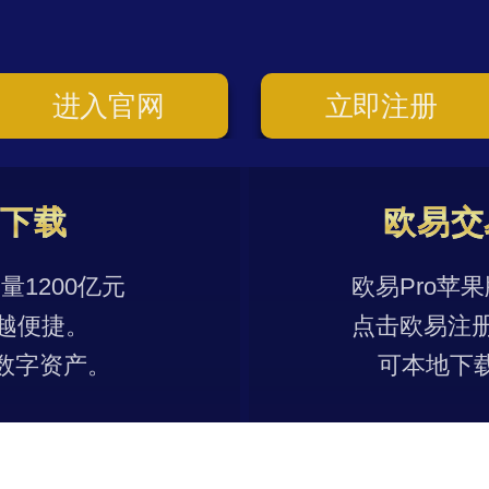
进入官网
立即注册
p下载
欧易交
1200亿元
欧易Pro苹
越便捷。
点击欧易注
数字资产。
可本地下