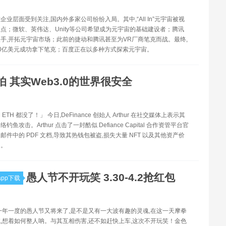
企业层面受到关注,国内外多家公司纷纷入局。其中,“All In”元宇宙被视
点；微软、英伟达、Unity等公司希望成为元宇宙的基础建设者；腾讯
手,开拓元宇宙市场；此前的捷动和腾讯甚至为VR厂商笔克而战。最终,
0亿美元成功拿下笔克；百度正在以多种方式探索元宇宙。
怕 其实Web3.0的世界很安全
TH 都没了！」 今日,DeFinance 创始人 Arthur 在社交媒体上表示其
鱼攻击。Arthur 点击了一封酷似 Defiance Capital 合作资管平台官
邮件中的 PDF 文档,导致其热钱包被盗,损失大量 NFT 以及其他资产价
H。
愚人节不开玩笑 3.30-4.2抢红包
pp下载
一年一度的愚人节又将来了,是不是又有一大波有趣的灵魂,在这一天摩拳
,想着如何整人呐。与其互相伤害,还不如赶快上车,这次不开玩笑！金色