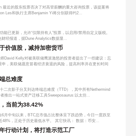
kchain 最近的股东投票否决了对高管薪酬的重大咨询投票，该提案将
Les和执行主席Benjamin Yi将分别获得约2...
税功能已更新，允许“仅限持有人”投票，以启用/禁用自定义版税。
报道，据Dune Analytics数据显...
于价值股，减持加密货币
师David Kelly对被美联储鹰派激怒的投资者提出了一些建议：忘
重申，美联储愿意冒着经济衰退的风险，提高利率并在更长时间
端总难度
二次影子分叉到达终端总难度（TTD），其中所有Nethermind
一站式资产迁移工具Sweeposaurus:以太坊...
当前为38.42%
自6月中旬以来，BTC总市值占比整体呈下跌趋势，今日一度跌至
降了近48%，正处于历史最低水平。 其它快讯： 数据：币安...
年行动计划，将打造示范工厂