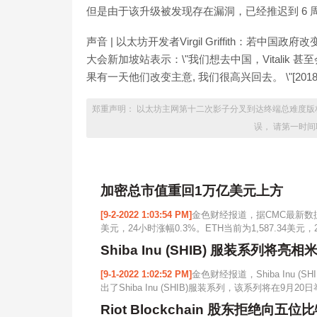
但是由于该升级被发现存在漏洞，已经推迟到 6 周之后启
声音 | 以太坊开发者Virgil Griffith：若中国政
大会新加坡站表示：\"我们想去中国，Vitali
果有一天他们改变主意, 我们很高兴回去。 \"[2018/9
郑重声明： 以太坊主网第十二次影子分叉到达终端总难度版
误， 请第一时
加密总市值重回1万亿美元上方
[9-2-2022 1:03:54 PM]
金色财经报道，据CMC最新数据
美元，24小时涨幅0.3%。ETH当前为1,587.34美
Shiba Inu (SHIB) 服装系列将亮
[9-1-2022 1:02:52 PM]
金色财经报道，Shiba Inu (
出了Shiba Inu (SHIB)服装系列，该系列将在9月
Riot Blockchain 股东拒绝向