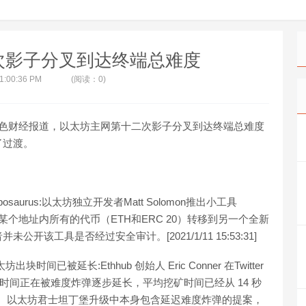
次影子分叉到达终端总难度
 1:00:36 PM
(阅读：0)
金色财经报道，以太坊主网第十二次影子分叉到达终端总难度
过了过渡。
urus:以太坊独立开发者Matt Solomon推出小工具
可将某个地址内所有的代币（ETH和ERC 20）转移到另一个全新
该工具是否经过安全审计。[2021/1/11 15:53:31]
出块时间已被延长:Ethhub 创始人 Eric Conner 在Twitter
时间正在被难度炸弹逐步延长，平均挖矿时间已经从 14 秒
时间。以太坊君士坦丁堡升级中本身包含延迟难度炸弹的提案，