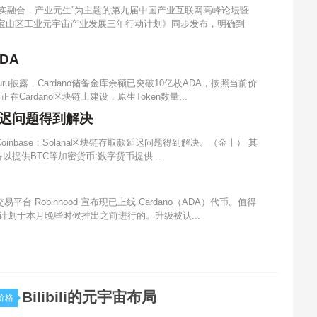
数实融合，产业元生”为主题的第九届中国产业互联网高峰论坛暨
《宝山区工业元宇宙产业发展三年行动计划》同步发布，明确到
DA
guru披露，Cardano储备金库余额已突破10亿枚ADA，按照当前价
正在Cardano区块链上建设，原生Token数量...
款延迟问题得到解决
inbase：Solana区块链存取款延迟问题得到解决。（金十） 其
设备以提供BTC等加密货币:数字货币提供...
）
台 Robinhood 宣布现已上线 Cardano（ADA）代币。值得
 硬分叉计划于本月晚些时候推出之前进行的。升级被认...
Bilibili的元宇宙布局
价格