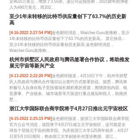
至9610万美元，增加了3.55倍。该公司还报告称，2021财年的净收
入为490万美元，而202...
至少1年未转移的比特币供应量创下了63.7%的历史新
高
[4-16-2022 2:27:54 PM]
金色财经消息，Watcher.Guru发推称，至少
1年未转移的比特币供应量创下了63.7%的历史新高。 其它快讯：
至少1年未转移的比特币供应量创历史新高:金色财经消息，
Watcher.Guru发推称...
杭州市拱墅区人民政府与腾讯签署合作协议，将助推发
展元宇宙等新兴产业
[4-13-2022 2:22:20 PM]
金色财经报道，4月10日下午，杭州市拱墅
区人民政府与腾讯合作项目以云签约方式签署协议。据悉，腾讯将
积极引入自身在电子竞技领域长期积累的资源，围绕原创内容、电
竞赛事、产业链条、城市场景等方面进行重点规划和投入，助推拱
墅...
浙江大学国际联合商学院将于4月27日推出元宇宙校区
[4-15-2022 2:25:15 PM]
金色财经报道，据浙江大学国际联合商学院
官方公众号消息，该院将于4月27日成立元宇宙校区，这可能是全
球首个登陆元宇宙的商学院。为庆祝浙江大学125周年校庆，4月27
日至5月10日期间，将由浙江大学副校长何莲珍教授、浙江...