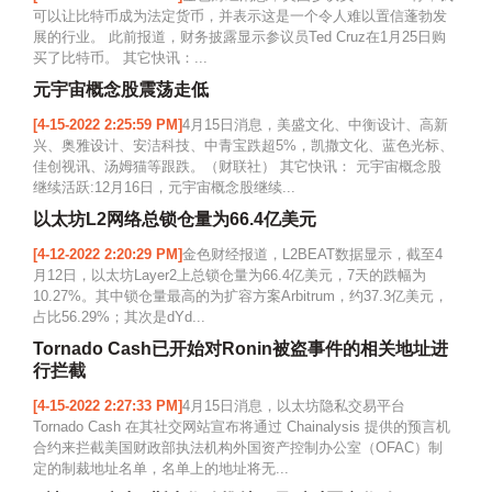
可以让比特币成为法定货币，并表示这是一个令人难以置信蓬勃发
展的行业。 此前报道，财务披露显示参议员Ted Cruz在1月25日购
买了比特币。 其它快讯：...
元宇宙概念股震荡走低
[4-15-2022 2:25:59 PM]
4月15日消息，美盛文化、中衡设计、高新
兴、奥雅设计、安洁科技、中青宝跌超5%，凯撒文化、蓝色光标、
佳创视讯、汤姆猫等跟跌。（财联社） 其它快讯： 元宇宙概念股
继续活跃:12月16日，元宇宙概念股继续...
以太坊L2网络总锁仓量为66.4亿美元
[4-12-2022 2:20:29 PM]
金色财经报道，L2BEAT数据显示，截至4
月12日，以太坊Layer2上总锁仓量为66.4亿美元，7天的跌幅为
10.27%。其中锁仓量最高的为扩容方案Arbitrum，约37.3亿美元，
占比56.29%；其次是dYd...
Tornado Cash已开始对Ronin被盗事件的相关地址进
行拦截
[4-15-2022 2:27:33 PM]
4月15日消息，以太坊隐私交易平台
Tornado Cash 在其社交网站宣布将通过 Chainalysis 提供的预言机
合约来拦截美国财政部执法机构外国资产控制办公室（OFAC）制
定的制裁地址名单，名单上的地址将无...