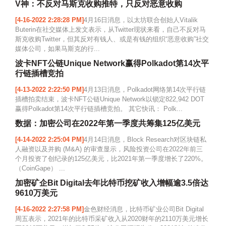
V神：不反对马斯克收购推特，只反对恶意收购
[4-16-2022 2:28:28 PM]
4月16日消息，以太坊联合创始人Vitalik
Buterin在社交媒体上发文表示，从Twitter现状来看，自己不反对马
斯克收购Twitter，但其反对有钱人、或是有钱的组织“恶意收购”社交
媒体公司，如果马斯克的行...
波卡NFT公链Unique Network赢得Polkadot第14次平
行链插槽竞拍
[4-13-2022 2:22:50 PM]
4月13日消息，Polkadot网络第14次平行链
插槽拍卖结束，波卡NFT公链Unique Network以锁定822,942 DOT
赢得Polkadot第14次平行链插槽竞拍。 其它快讯： Polk...
数据：加密公司在2022年第一季度共筹集125亿美元
[4-14-2022 2:25:04 PM]
4月14日消息，Block Research对区块链私
人融资以及并购 (M&A) 的审查显示，风险投资公司在2022年前三
个月投资了创纪录的125亿美元，比2021年第一季度增长了220%。
（CoinGape） ...
加密矿企Bit Digital去年比特币挖矿收入增幅逾3.5倍达
9610万美元
[4-16-2022 2:27:58 PM]
金色财经消息，比特币矿业公司Bit Digital
周五表示，2021年的比特币采矿收入从2020财年的2110万美元增长