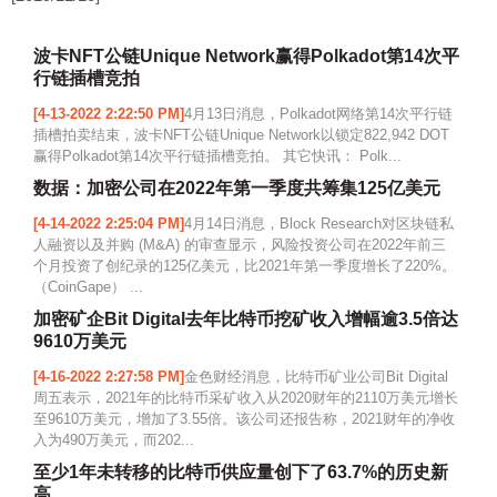
波卡NFT公链Unique Network赢得Polkadot第14次平
行链插槽竞拍
[4-13-2022 2:22:50 PM]
4月13日消息，Polkadot网络第14次平行链
插槽拍卖结束，波卡NFT公链Unique Network以锁定822,942 DOT
赢得Polkadot第14次平行链插槽竞拍。 其它快讯： Polk...
数据：加密公司在2022年第一季度共筹集125亿美元
[4-14-2022 2:25:04 PM]
4月14日消息，Block Research对区块链私
人融资以及并购 (M&A) 的审查显示，风险投资公司在2022年前三
个月投资了创纪录的125亿美元，比2021年第一季度增长了220%。
（CoinGape） ...
加密矿企Bit Digital去年比特币挖矿收入增幅逾3.5倍达
9610万美元
[4-16-2022 2:27:58 PM]
金色财经消息，比特币矿业公司Bit Digital
周五表示，2021年的比特币采矿收入从2020财年的2110万美元增长
至9610万美元，增加了3.55倍。该公司还报告称，2021财年的净收
入为490万美元，而202...
至少1年未转移的比特币供应量创下了63.7%的历史新
高