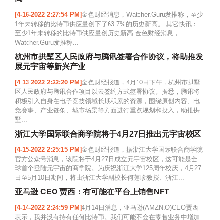
[4-16-2022 2:27:54 PM]
金色财经消息，Watcher.Guru发推称，至少
1年未转移的比特币供应量创下了63.7%的历史新高。 其它快讯：
至少1年未转移的比特币供应量创历史新高:金色财经消息，
Watcher.Guru发推称...
杭州市拱墅区人民政府与腾讯签署合作协议，将助推发
展元宇宙等新兴产业
[4-13-2022 2:22:20 PM]
金色财经报道，4月10日下午，杭州市拱墅
区人民政府与腾讯合作项目以云签约方式签署协议。据悉，腾讯将
积极引入自身在电子竞技领域长期积累的资源，围绕原创内容、电
竞赛事、产业链条、城市场景等方面进行重点规划和投入，助推拱
墅...
浙江大学国际联合商学院将于4月27日推出元宇宙校区
[4-15-2022 2:25:15 PM]
金色财经报道，据浙江大学国际联合商学院
官方公众号消息，该院将于4月27日成立元宇宙校区，这可能是全
球首个登陆元宇宙的商学院。为庆祝浙江大学125周年校庆，4月27
日至5月10日期间，将由浙江大学副校长何莲珍教授、浙江...
亚马逊 CEO 贾西：有可能在平台上销售NFT
[4-14-2022 2:24:59 PM]
4月14日消息，亚马逊(AMZN.O)CEO贾西
表示，我并没有持有任何比特币。我们可能不会在零售业务中增加