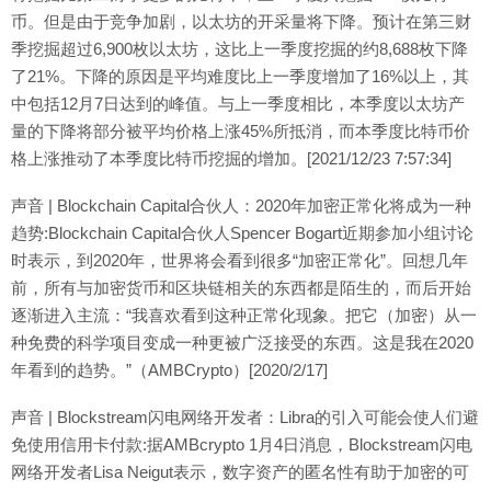
币。但是由于竞争加剧，以太坊的开采量将下降。预计在第三财
季挖掘超过6,900枚以太坊，这比上一季度挖掘的约8,688枚下降
了21%。下降的原因是平均难度比上一季度增加了16%以上，其
中包括12月7日达到的峰值。与上一季度相比，本季度以太坊产
量的下降将部分被平均价格上涨45%所抵消，而本季度比特币价
格上涨推动了本季度比特币挖掘的增加。[2021/12/23 7:57:34]
声音 | Blockchain Capital合伙人：2020年加密正常化将成为一种
趋势:Blockchain Capital合伙人Spencer Bogart近期参加小组讨论
时表示，到2020年，世界将会看到很多“加密正常化”。回想几年
前，所有与加密货币和区块链相关的东西都是陌生的，而后开始
逐渐进入主流：“我喜欢看到这种正常化现象。把它（加密）从一
种免费的科学项目变成一种更被广泛接受的东西。这是我在2020
年看到的趋势。”（AMBCrypto）[2020/2/17]
声音 | Blockstream闪电网络开发者：Libra的引入可能会使人们避
免使用信用卡付款:据AMBcrypto 1月4日消息，Blockstream闪电
网络开发者Lisa Neigut表示，数字资产的匿名性有助于加密的可