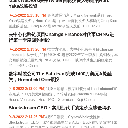
Mask Network获得Twitter首轮投资人创建的Hard
Yaka战略投资
[4-15-2022 2:25:10 PM]
金色财经消息，Mask Network获得Hard
Yaka战略投资，Hard Yaka是由Twitter首轮投资人和顾问Greg Kidd
创建的基金。Greg Kidd是Twitter创始人及前CEO Jack D...
去中心化跨链项目Chainge Finance对代币CHNG进
行第一季度回购销毁
[4-12-2022 2:19:26 PM]
据官方消息，去中心化跨链项目Chainge
Finance 团队于4月11日对CHNG进行2022年第一季度回购销毁，本
次回购销毁总量约为128.42万枚CHNG，以保障其生态的稳定发
展。 据悉，Chain...
数字时装公司The Fabricant完成1400万美元A轮融
资，Greenfield One领投
[4-8-2022 2:13:00 PM]
4月8日消息，数字时装公司The Fabricant宣
布完成1400万美元A轮融资，本轮融资由Greenfield One领投，
Sound Ventures、Red DAO、Sfermion、Koji Capital...
Blockstream CEO：实用型代币的定价应该低得多
[4-9-2022 2:14:25 PM]
4月9日消息，CryptoWhale发推称，
Blockstream CEO、比特币最高主义者Adam Back在接受彭博社采
访时表示：实用型代币的定价应该低得多。 其它快讯： Hive