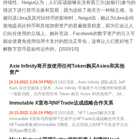
持续性。Neigut认为，人们应该能够在没有第三方(如银行)参与的
情况下进行货币兑换和贸易，因为这给了相关方一种独立感。当
被问及Libra及其对比特币的影响时，Neigut说，她认为Libra会间
接地提高比特币和其他加密资产的普遍接受程度，因为它会让人
们站在使用的立场上。她补充说，Facebook的数字资产的引入可
能会使避免使用信用卡支付的想法正常化，这将让人们更好地了
解数字货币是如何运作的。[2020/1/5]
Axie Infinity将开放使用任何Token购买Axies和其他
资产
[4-14-2022 2:24:34 PM]
4月14日消息，Axie Infinity 团队成员 Jeff
Kam 在社交媒体上宣布，Axie Infinity 市场将于今日晚些时候部署
一项新功能，允许使用任何 Token 购买 Axies 和其他资产。Jef...
Immutable X宣布与NFTrade达成战略合作关系
[4-15-2022 2:26:19 PM]
4月15日消息，NFT Layer2解决方案
Immutable X宣布与跨链NFT交易平台NFTrade达成战略合作关系。
NFTrade将集成Immutable X网络，以太坊链上的NFT可在该平台实
现免gas费交易...