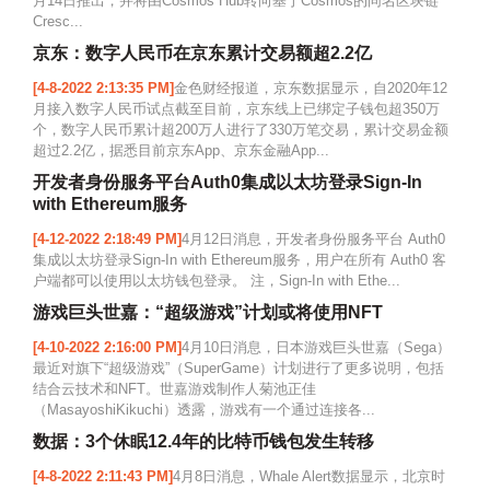
月14日推出，并将由Cosmos Hub转向基于Cosmos的同名区块链
Cresc...
京东：数字人民币在京东累计交易额超2.2亿
[4-8-2022 2:13:35 PM]
金色财经报道，京东数据显示，自2020年12
月接入数字人民币试点截至目前，京东线上已绑定子钱包超350万
个，数字人民币累计超200万人进行了330万笔交易，累计交易金额
超过2.2亿，据悉目前京东App、京东金融App...
开发者身份服务平台Auth0集成以太坊登录Sign-In
with Ethereum服务
[4-12-2022 2:18:49 PM]
4月12日消息，开发者身份服务平台 Auth0
集成以太坊登录Sign-In with Ethereum服务，用户在所有 Auth0 客
户端都可以使用以太坊钱包登录。 注，Sign-In with Ethe...
游戏巨头世嘉：“超级游戏”计划或将使用NFT
[4-10-2022 2:16:00 PM]
4月10日消息，日本游戏巨头世嘉（Sega）
最近对旗下“超级游戏”（SuperGame）计划进行了更多说明，包括
结合云技术和NFT。世嘉游戏制作人菊池正佳
（MasayoshiKikuchi）透露，游戏有一个通过连接各...
数据：3个休眠12.4年的比特币钱包发生转移
[4-8-2022 2:11:43 PM]
4月8日消息，Whale Alert数据显示，北京时