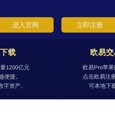
进入官网
立即注册
p下载
欧易交
1200亿元
欧易Pro苹
越便捷。
点击欧易注
数字资产。
可本地下