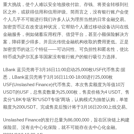
重大挑战，使个人难以安全地接收付款、存钱、将资金转移到社
区之外，或获得信用和信用评级。简而言之，没有银行账户会使
个人几乎不可能进行我们许多人认为理所当然的日常金融交易。
加密货币正在改变这种状况，它帮助个人通过移动设备访问在线
金融服务，例如储蓄应用程序、借贷平台，甚至小额保险解决方
案，障碍要少得多。并且比传统金融机构收取的费用更低。正是
加密货币的这三个特征——可访问性、可负担性和匿名性，使比
特币成为萨尔瓦多等国家没有银行账户的银行吸引力选择。
LBank 蓝贝壳将于3月16日11:00启动25,000枚USF代币售卖:据
悉，LBank蓝贝壳将于3月16日11:00-18:00进行25,000枚
USF(Unslashed Finance)代币售卖。本次售卖额度为等值10万
USDT的USF，总售卖数量为25,000枚，售卖价格为4 USDT。售
卖分“LBK专场”和“USDT专场”两场，认购模式为抽签认购，单签
额度为200USDT。完成售卖后预计将于3月16日20:00上线交易。
Unslashed Finance的发行总量为86,000,000，旨在区块链上构建
保险层。没有去中心化保险，就不可能存在去中心化金融。