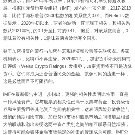
数据显示，自2020年年初以来，比特币价格对利率变得越发敏
感。根据国际货币基金组织（IMF）发布的一项分析，2017-2019
年，比特币与标准普尔500指数的相关系数为0.01。而Refinitiv数
据显示，2020年初以来，两者的波动一直呈现正相关，其相关系
数从2021年9月的0.1升至目前的0.41。 据悉，对该系数而言，0
意味着没有相关性，1意味着两者波动完全同步。
鉴于加密投资的流行与加密与宏观经济和股票等关联状况。多家
机构表示，比特币不再边缘。2020年12月，加密货币评级机构韦
氏评级（Weiss Crypto Ratings）发推称，加密货币将不再是边缘
货币。它们将成为适合普通民众的金融。就像时间的流逝一样，
这是必然而且不可阻挡的。
IMF在最新报告中进一步指出，更强的相关性表明比特币一直是
一种风险资产。它与股票的相关性已高于股票与黄金、投资级债
券和主要货币等其他资产之间的相关性，这表明风险分散收益与
最初的预期相比有限。加密货币市场和股票市场之间增加且相当
大的联动和溢出表明这两种资产类别之间的相互联系日益增强，
这使得可能会破坏金融市场稳定的冲击的传递成为可能。IMF分