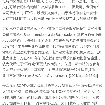
比特币采用的是UTXO模式（未花费支出），而不是账户模式，
人们可以发现特定地址什么时候收到UTXO，因此可以发现每个
未花费支出（UTXO）最初买入价格。由于比特币的这一设计，
人们可以利用它来发现市场上的参与者实现了多少利润或亏损。
哥伦比亚公司监管机构：企业可使用其资金购买比特币:哥伦比亚
公司监管机构Superintendencia de Sociedades在其官方通知中表
示，经过磋商，哥伦比亚的企业现在被合法允许使用其资金购买
比特币(该文件中明确指出的唯一代币)等加密资产，只要它们遵
守现行商业法规中概述的规定。该决定对该监管机构来说是一次
重大转变，其在2018年初仍在就加密货币投资的危险警告企业，
认为代币过于“不稳定”而无法作为资产。但是，新声明仍包含有
关加密的一些警告，其写道，加密货币“不是金钱或法定货币”，
并且不能“用作付款方式”。（Cryptonews）[2021/1/1 16:12:01]
最常规的SOPR计算方式是将给定区块所有输入*当前价格/所有输
入*最初价格，最初价格是指每个UTXO的最初价格。如果大于1
则平均来说处于盈利状态，如果小于1则平均来说，处于亏损状
态，如果等于1则处于盈亏平衡状态。大于1越多，其收益也越