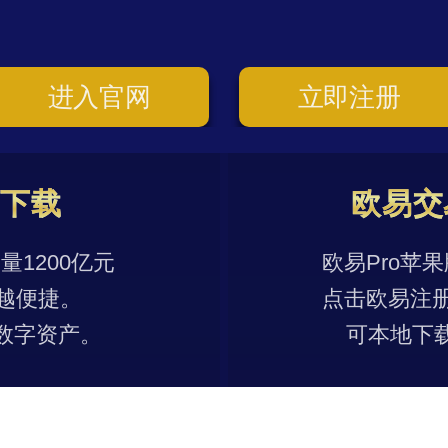
进入官网
立即注册
p下载
欧易交
1200亿元
欧易Pro苹
越便捷。
点击欧易注
数字资产。
可本地下