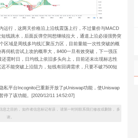
内运行，这两天价格沿上沿线震荡上行，不过量价与MACD
发短线跳水，后面反弹空间想继续拉大，通道上沿必须强势突
带，这个区域是周线多均线汇聚压力区，目前量能一次性突破的概
再伺机尝试上攻的概率大，8400一旦有效突破，下一强压
上破还需时日，日均线上依旧多头向上，目前还未出现标志性
迟不能突破上沿阻力，短线有回调需求，只要不破7500短
隐私平台Incognito已重新开放了pUniswap功能，使Uniswap
该功能。[2020/12/11 14:52:07]
信息之目的， 如作者信息标记有误， 请第一时间联系我们修改或删除， 多
谢。