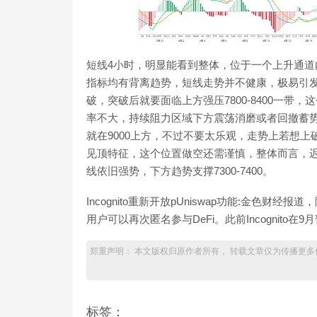
短线4小时，明显能看到整体，位于一个上升通道
指标均有背离趋势，短线走势并不健康，极易引
破，突破后就要面临上方强压7800-8400一
率不大，持续阻力区域下方震荡消磨或者回撤蓄势
就在9000上方，不过不要太乐观，走势上若想
见顶特征，这个位置做空还需谨慎，整体而言，迟
线依旧强势，下方趋势支撑7300-7400。
Incognito重新开放pUniswap功能:金色财经报道，
用户可以再次匿名参与DeFi。此前Incognito在9月暂停了
郑重声明： 本文版权归原作者所有， 转载文章仅为传播更多
标签：