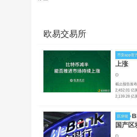
欧易交易所
币安app官
上涨
截止报告发布时
2,452.01
2,139.28 
区块链
国产区