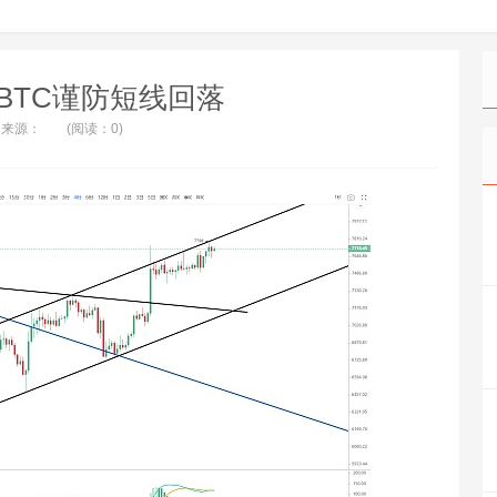
BTC谨防短线回落
来源：
(阅读：0)