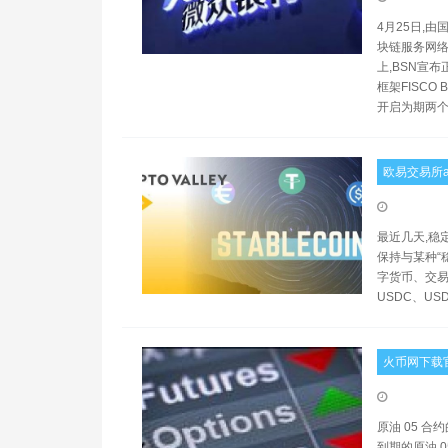
4月25日,
块链服务网络
上,BSN宣
框架FISC
开启为期两
欧易交易所a
最近几天,稳
保持与某种“
字货币、交易
USDC、US
火币网下载官
原油 05 合
到期的原油 0