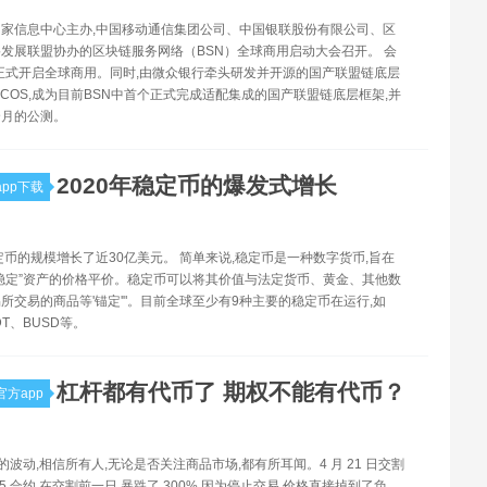
由国家信息中心主办,中国移动通信集团公司、中国银联股份有限公司、区
发展联盟协办的区块链服务网络（BSN）全球商用启动大会召开。 会
布正式开启全球商用。同时,由微众银行牵头研发并开源的国产联盟链底层
O BCOS,成为目前BSN中首个正式完成适配集成的国产联盟链底层框架,并
个月的公测。
2020年稳定币的爆发式增长
pp下载
定币的规模增长了近30亿美元。 简单来说,稳定币是一种数字货币,旨在
稳定”资产的价格平价。稳定币可以将其价值与法定货币、黄金、其他数
所交易的商品等'锚定'"。目前全球至少有9种主要的稳定币在运行,如
DT、BUSD等。
杠杆都有代币了 期权不能有代币？
方app
约的波动,相信所有人,无论是否关注商品市场,都有所耳闻。4 月 21 日交割
5 合约,在交割前一日,暴跌了 300%,因为停止交易,价格直接掉到了负