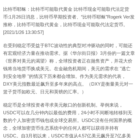
比特币耶稣：比特币可能取代黄金 比特币现金可能取代法定货
币:1月26日消息，比特币早期投资者、“比特币耶稣”Rogerk Ver发
推称，比特币可能取代黄金，比特币现金可能取代法定货币。
[2021/1/26 13:30:57]
在受到稳定币受益于BTC波动性的典型对冲驱动的同时，可能还
有宏观经济力量在推动需求。据《华尔街日报》3月份的一篇文章
《世界对美元的渴望》称，全球投资者正在抛售资产，并花大价
钱将当地货币换成美元。在金融危机期间，美元的需求在 "逃亡
到安全地带 "的情况下历来都会增加。作为美元需求的代表，
DXY美元指数最近飙升至多年来的高点。（DXY是衡量美元对一
篮子货币如欧元、日元和英镑的汇率。）
稳定币是全球投资者寻求美元敞口的创新机制。举例来说，
USDC可以在几分钟内以最低的费用，24小时不间断地转移到无
数的个人加密货币钱包或全球交易所。USDC没有任何国界的概
念，全球加密货币生态系统中的任何人都可以获得并持有
USDC。自3月初以来，USDC市值从4.57亿美元飙升至7亿多美