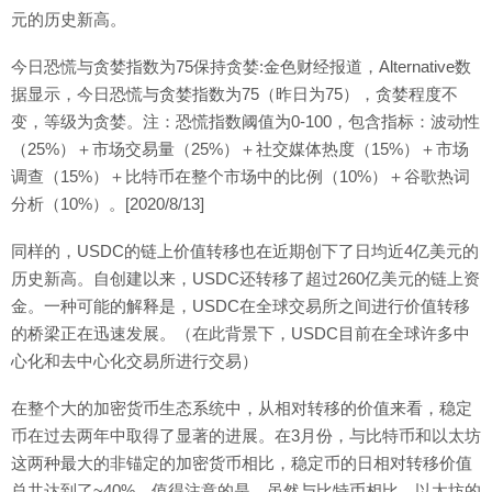
元的历史新高。
今日恐慌与贪婪指数为75保持贪婪:金色财经报道，Alternative数
据显示，今日恐慌与贪婪指数为75（昨日为75），贪婪程度不
变，等级为贪婪。注：恐慌指数阈值为0-100，包含指标：波动性
（25%）＋市场交易量（25%）＋社交媒体热度（15%）＋市场
调查（15%）＋比特币在整个市场中的比例（10%）＋谷歌热词
分析（10%）。[2020/8/13]
同样的，USDC的链上价值转移也在近期创下了日均近4亿美元的
历史新高。自创建以来，USDC还转移了超过260亿美元的链上资
金。一种可能的解释是，USDC在全球交易所之间进行价值转移
的桥梁正在迅速发展。（在此背景下，USDC目前在全球许多中
心化和去中心化交易所进行交易）
在整个大的加密货币生态系统中，从相对转移的价值来看，稳定
币在过去两年中取得了显著的进展。在3月份，与比特币和以太坊
这两种最大的非锚定的加密货币相比，稳定币的日相对转移价值
总共达到了~40%。值得注意的是，虽然与比特币相比，以太坊的