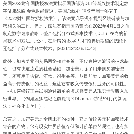
美国2022财年国防授权法案指示国防部为DLT等新兴技术制定数
字健康战略:金色财经报道，美国总统乔·拜登于周一签署了
《2022财年国防授权法案》。该法案几乎没有提到区块链或与加
密相关的工作。但是，该法案指示国防部长在2022年4月1日之前
制定数字健康战略，整合包括分布式账本技术（DLT）在内的新
兴技术和方法。此外，在所谓的“数字人才”招聘所期望的技能下
还包括了分布式账本技术。[2021/12/29 8:10:42]
此外，加密美元的交易网络相对完善，不仅有快速流通的技术基
础，也有快速流通的社会基础。加密美元除了用来购买加密资
产，还可用于借贷、汇款、衍生品等。从目前看，加密美元的收
益高于传统银行的收益，这让它有吸入传统银行业务的可能性。
一些加密银行正在试图通过简单的模式将美元从现实世界吸入加
密世界。（例如蓝狐笔记之前提到的Dharma《加密银行的新玩
法：社会化支付》）。
总言之，加密美元是全所未有的物种，它是传统美元和加密技术
结合的产物，它有现实世界价值存储和计价单位的属性，也有加
密世界价值流通的属性。这让它具备货币的完全属性。从这个角