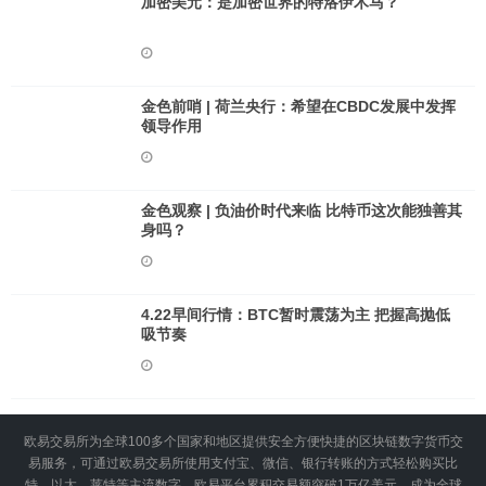
加密美元：是加密世界的特洛伊木马？
金色前哨 | 荷兰央行：希望在CBDC发展中发挥
领导作用
金色观察 | 负油价时代来临 比特币这次能独善其
身吗？
4.22早间行情：BTC暂时震荡为主 把握高抛低
吸节奏
欧易交易所为全球100多个国家和地区提供安全方便快捷的区块链数字货币交
易服务，可通过欧易交易所使用支付宝、微信、银行转账的方式轻松购买比
特、以太、莱特等主流数字。欧易平台累积交易额突破1万亿美元，成为全球