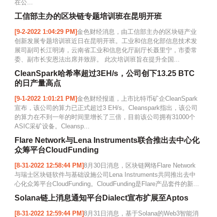
在公...
工信部主办的区块链专题培训班在昆明开班
[9-2-2022 1:04:29 PM]
金色财经消息，由工信部主办的区块链产业
创新发展专题培训班近日在昆明开班。工业和信息化部信息技术发
展司副司长江明涛，云南省工业和信息化厅副厅长聂里宁，市委常
委、副市长安恩法出席并致辞。 此次培训班旨在提升全国...
CleanSpark哈希率超过3EH/s，公司创下13.25 BTC
的日产量高点
[9-1-2022 1:01:21 PM]
金色财经报道，上市比特币矿企CleanSpark
宣布，该公司的算力已正式超过3 EH/s。Cleanspark指出，该公司
的算力在不到一年的时间里增长了三倍，目前该公司拥有31000个
ASIC采矿设备。Cleansp...
Flare Network与Lena Instruments联合推出去中心化
众筹平台CloudFunding
[8-31-2022 12:58:44 PM]
8月30日消息，区块链网络Flare Network
与瑞士区块链软件与基础设施公司Lena Instruments共同推出去中
心化众筹平台CloudFunding。CloudFunding是Fl​​are产品套件的新...
Solana链上消息通知平台Dialect宣布扩展至Aptos
[8-31-2022 12:59:44 PM]
8月31日消息，基于Solana的Web3智能消