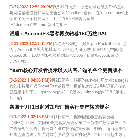
[8-31-2022 12:59:20 PM]
8月31日消息，以太坊域名服务ENS宣布
与网络基础设施和网站安全公司Cloudflare合作，在“eth.domains”上
设置了另一个替代网关，用户在ENS域名后面加
上“.domains”或“.limo”就可使用一...
派盾：AscendEX黑客再次转移150万枚DAI
[8-31-2022 12:59:41 PM]
金色财经消息，据派盾（PeckShield）监
测，AscendEX黑客地址0x78D906已将50万枚DAI转移到中间地址
0xe5eeB6，100万枚DAI转移到0x78D906。目前0xe5eeB6已将
5.75万枚...
Yearn核心开发者提示以太坊客户端的各个更新版本
[9-2-2022 1:04:06 PM]
9月2日消息，根据Yearn核心开发者banteg转
发的推特用户@SomerEsat的提示，目前以太坊质押共识客户端的
更新版本如下，Lighthouse的v3.1.0版本、Nimbus的v22.8.2版本、
Teku的...
泰国于9月1日起对加密广告实行更严格的规定
[9-1-2022 1:02:15 PM]
9月1日消息，据泰国证券交易委员会
（SEC）官网，美国证券交易委员会发布了一份修订数字资产业务
广告法规的公告。提高对企业广告的监管效率，明确、适当地符合
外国监管原则，加强对数字资产交易者的保护。自9月1日起生效，