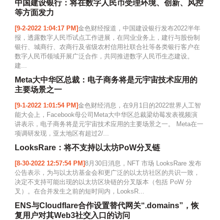
中国建设银行：将在数字人民币受理环境、创新、风控
等方面发力
[9-2-2022 1:04:17 PM]
金色财经报道，中国建设银行发布2022半年
报，透露数字人民币试点工作进展，在同业业务上，建行与股份制
银行、城商行、农商行及省级农村信用社联合社等各类银行客户在
数字人民币领域开展广泛合作，共同推进数字人民币生态建设。
建...
Meta大中华区总裁：电子商务将是元宇宙技术应用的
主要场景之一
[9-1-2022 1:01:54 PM]
金色财经消息，在9月1日的2022世界人工智
能大会上，Facebook母公司Meta大中华区总裁梁幼莓发表视频演
讲表示，电子商务将是元宇宙技术应用的主要场景之一。 Meta在一
项调研发现，亚太地区有超过2/...
LooksRare：将不支持以太坊PoW分叉链
[8-30-2022 12:57:54 PM]
8月30日消息，NFT 市场 LooksRare 发布
公告表示，为与以太坊基金会和更广泛的以太坊社区的共识一致，
决定不支持可能出现的以太坊区块链的分叉版本（包括 PoW 分
叉）。在合并发生之前的短时间内，LooksR...
ENS与Cloudflare合作设置替代网关“.domains”，恢
复用户对其Web3社交入口的访问