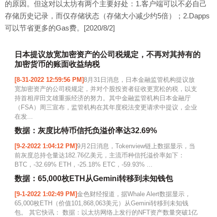
的原因。但这对以太坊有两个主要好处：1.客户端可以不必自己
存储历史记录，而仅存储状态（存储大小减少约5倍）；2.Dapps
可以节省更多的Gas费。[2020/8/2]
日本提议放宽加密资产的公司税规定，不再对其持有的
加密货币的账面收益纳税
[8-31-2022 12:59:56 PM]
8月31日消息，日本金融监管机构提议放
宽加密资产的公司税规定，并对个股投资者征收更宽松的税，以支
持首相岸田文雄重振经济的努力。其中金融监管机构日本金融厅
（FSA）周三宣布，监管机构在其年度税法变更请求中提议，企业
在发...
数据：灰度比特币信托负溢价率达32.69%
[9-2-2022 1:04:12 PM]
9月2日消息，Tokenview链上数据显示，当
前灰度总持仓量达182.76亿美元，主流币种信托溢价率如下：
BTC，-32.69% ETH，-25.18% ETC，-59.93% ...
数据：65,000枚ETH从Gemini转移到未知钱包
[9-1-2022 1:02:49 PM]
金色财经报道，据Whale Alert数据显示，
65,000枚ETH（价值101,868,063美元）从Gemini转移到未知钱
包。 其它快讯： 数据：以太坊网络上发行的NFT资产数量突破1亿