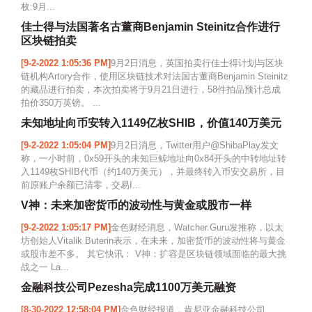
枚:9月...
佳士得与法国著名古董商Benjamin Steinitz合作进行
区块链拍卖
[9-2-2022 1:05:36 PM]
9月2日消息，英国拍卖行佳士得计划与区块
链机构Artory合作，使用区块链技术对法国古董商Benjamin Steinitz
的藏品进行拍卖，本次拍卖将于9月21日进行，58件拍品预计总成
拍价350万英镑。 ...
未知地址向币安转入1149亿枚SHIB，价值140万美元
[9-2-2022 1:05:04 PM]
9月2日消息，Twitter用户@ShibaPlay发文
称，一小时前，0x59开头的未知巨鲸地址向0x84开头的中转地址转
入1149枚SHIB代币（约140万美元），并最终转入币安交易所，目
前原账户余额已清零，交易I...
V神：未来加密货币的波动性与黄金或股市一样
[9-2-2022 1:05:17 PM]
金色财经消息，Watcher.Guru发推称，以太
坊创始人Vitalik Buterin表示，在未来，加密货币的波动性将与黄金
或股市差不多。 其它快讯： V神：扩容是区块链领域面临的最大挑
战之一 La...
金融科技公司Pezesha完成1100万美元融资
[8-30-2022 12:58:04 PM]
金色财经报道，肯尼亚金融科技公司