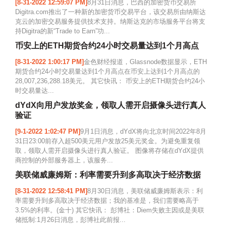
[8-31-2022 12:59:07 PM]
8月31日消息，巴西的加密货币交易所
Digitra.com推出了一种新的加密货币交易平台，该交易所由纳斯达
克云的加密交易服务提供技术支持。纳斯达克的市场服务平台将支
持Digitra的新“Trade to Earn”功...
币安上的ETH期货合约24小时交易量达到1个月高点
[8-31-2022 1:00:17 PM]
金色财经报道，Glassnode数据显示，ETH
期货合约24小时交易量达到1个月高点在币安上达到1个月高点的
28,007,236,288.18美元。 其它快讯： 币安上的ETH期货合约24小
时交易量达...
dYdX向用户发放奖金，领取人需开启摄像头进行真人
验证
[9-1-2022 1:02:47 PM]
9月1日消息，dYdX将向北京时间2022年8月
31日23:00前存入超500美元用户发放25美元奖金。为避免重复领
取，领取人需开启摄像头进行真人验证。 图像将存储在dYdX提供
商控制的外部服务器上，该服务...
美联储威廉姆斯：利率需要升到多高取决于经济数据
[8-31-2022 12:58:41 PM]
8月30日消息，美联储威廉姆斯表示：利
率需要升到多高取决于经济数据；我的基准是，我们需要略高于
3.5%的利率。(金十) 其它快讯： 彭博社：Diem失败主因或是美联
储抵制:1月26日消息，彭博社此前报...