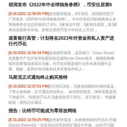
胡润发布《2022年中全球独角兽榜》，币安位居第6
[8-30-2022 12:58:05 PM]
金色财经报道，8月30日，胡润研究院于
广州发布《2022年中全球独角兽榜》。今年排名前10的独角兽占全
球独角兽企业总价值的17.6%。5家来自中国，3家来自美国，各1家
来自英国和马耳他。加密交易所币安今年排名上升15...
道富银行高管：计划将在2023年对资金和私人资产进
行代币化
[8-30-2022 12:56:34 PM]
金色财经报道，道富银行（State Street）
负责数字产品开发和创新的副总裁Nicole Olson表示，随着机构继
续对加密领域表现出兴趣，代币化仍然是银行业务未来的重中之
重。例如，使用分布式账本技术对资金和私人...
马斯克正式通知终止购买推特
[8-30-2022 12:57:53 PM]
8月30日消息，马斯克的顾问向推特发送
了终止收购函，正式通知协议终止。 金色财经报道，推特美股盘前
下挫超3%，特斯拉(TSLA.O)盘前拉升2.56%。 其它快讯： 华盛顿
邮报：推特正在通过...
报告：比特币可能成为零排放网络
[8-31-2022 12:59:25 PM]
金色财经报道，自称慈善家的丹尼尔·巴顿
(Daniel Batten)在一份支持比特币的挖矿报告中声称，比特币可能