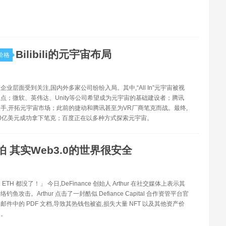
Bilibili的元宇宙布局
价格
企业层面受到关注,国内外多家公司纷纷入局。其中,“All In”元宇宙被视
点；微软、英伟达、Unity等公司希望成为元宇宙的基础建设者；腾讯
手,开拓元宇宙市场；此前的捷动和腾讯甚至为VR厂商笔克而战。最终,
0亿美元成功拿下笔克；百度正在以多种方式探索元宇宙。
怕 其实Web3.0的世界很安全
TH 都没了！」 今日,DeFinance 创始人 Arthur 在社交媒体上表示其
鱼攻击。Arthur 点击了一封酷似 Defiance Capital 合作资管平台官
邮件中的 PDF 文档,导致其热钱包被盗,损失大量 NFT 以及其他资产价
H。