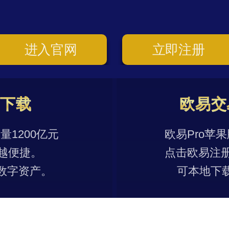
进入官网
立即注册
p下载
欧易交
1200亿元
欧易Pro苹
越便捷。
点击欧易注
数字资产。
可本地下