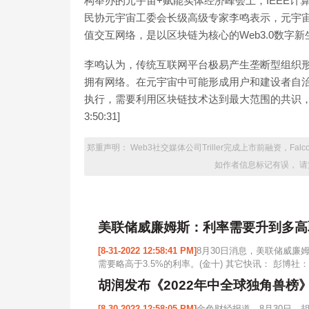
构举办的元宇宙+赋能实体经济峰会上，IEEE
民协元宇宙工委会长级高级专家李鸣表示，元宇宙
值交互网络，是以区块链为核心的Web3.0数字新
李鸣认为，传统互联网平台极易产生垄断型组织形
拥有网络。在元宇宙中可能形成用户和建设者自
执行，需要利用区块链技术达到最大范围的共识，配合
3:50:31]
郑重声明： Web3社交媒体公司Triller完成上市前融资，Fa
如作者信息标记有误， 请
美联储威廉姆斯：利率需要升到多高
[8-31-2022 12:58:41 PM]
8月30日消息，美联储威
需要略高于3.5%的利率。(金十) 其它快讯： 彭博社：
胡润发布《2022年中全球独角兽榜
[8-30-2022 12:58:05 PM]
金色财经报道，8月30日，