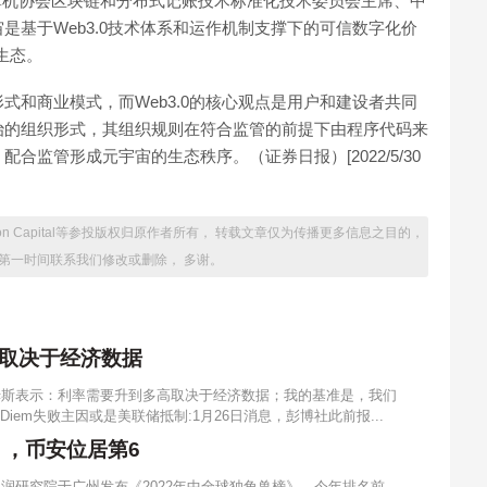
计算机协会区块链和分布式记账技术标准化技术委员会主席、中
是基于Web3.0技术体系和运作机制支撑下的可信数字化价
生态。
式和商业模式，而Web3.0的核心观点是用户和建设者共同
治的组织形式，其组织规则在符合监管的前提下由程序代码来
监管形成元宇宙的生态秩序。（证券日报）[2022/5/30
lcon Capital等参投版权归原作者所有， 转载文章仅为传播更多信息之目的，
第一时间联系我们修改或删除， 多谢。
取决于经济数据
廉姆斯表示：利率需要升到多高取决于经济数据；我的基准是，我们
Diem失败主因或是美联储抵制:1月26日消息，彭博社此前报...
》，币安位居第6
胡润研究院于广州发布《2022年中全球独角兽榜》。今年排名前