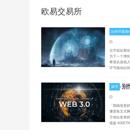
欧易交易所
比特币最新
元宇宙近期在
为下一个增长
希望从游戏入
字节跳动以9
别
屎币
「我钱包里的 E
遭受鱼叉式网络钓
方地址发来的
值超 400ET