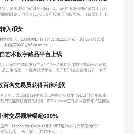
，德国比特币矿商Northern Data正在考虑回购价值数千万欧
票回购计划，而今年以来该公司股价已下跌70%。（彭博社） 其
bi转入币安
t数据显示，20000枚ETH（约31481225美元）从Huobi转入币
买3600台Whatsmine...
自艺术数字藏品平台上线
息，云南首个城市发行的元宇宙平台蒙自艺术数字藏品平台正式
，是云南省第一个数字藏品平台，基于BSN文昌链发行的一种可
致数百名交易员获得百倍利润
下旬，因Coinbase平台上以格鲁吉亚拉里 (GEL) 计价的加密
利用该漏洞获得百倍利润，而Coinbase正寻求从银行账户追回这
近24小时交易额增幅超600%
，Moonbirds Oddities系列NFT近24小时交易额为695
列OpenSea第2。 其它快讯： ...