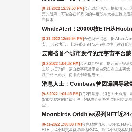
[8-31-2022 12:59:53 PM]
金色财经消息，据知情人士透露
元的股票，可能会在10月份的年度股东大会上推出股
它快讯...
WhaleAlert：20000枚ETH从Huo
[8-31-2022 12:59:54 PM]
金色财经消息，据WhaleAler
安。 其它快讯： 比特币矿企Pow.re在巴拉圭建设矿场，并购
云南省首个城市发行的元宇宙平台蒙
[9-2-2022 1:04:32 PM]
金色财经报道，据云南日报消
上线，据了解，蒙自数字藏品平台由蒙自市自主研发
以在线上展示、使用的创新型电子...
消息人士：Coinbase曾因漏洞导
[9-2-2022 1:04:45 PM]
9月2日消息，消息人士透露，8月
货币交易对的错误汇率，约900名美国佐治亚州交易员
些...
Moonbirds Oddities系列NFT
[8-31-2022 1:00:08 PM]
金色财经消息，OpenSea数据显示
ETH，24小时交易额增幅达634%。近24小时交易额排名位