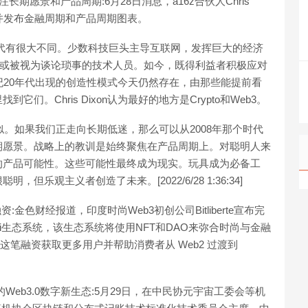
关注长期愿景和产品周期:6月28日消息，a16z合伙人Chris
，并发布金融周期和产品周期图表。
纪20年代有很大不同。少数科技巨头主导互联网，发挥巨大的经济
忽视或被视为谈论琐事的技术人员。如今，既得利益者积极应对
纪20年代出现的创造性模式今天仍然存在，由那些能提前看
。Chris Dixon认为最好的地方是Crypto和Web3。
似。如果我们正走向长期低迷，那么可以从2008年那个时代
期愿景。战略上的教训是始终聚焦在产品周期上。对聪明人来
的产品可能性。这些可能性最终成为现实。玩具成为必备工
乐观主义者创造了未来。[2022/6/28 1:36:34]
元融资:金色财经报道，印度时尚Web3初创公司Bitliberte宣布完
nFi生态系统，该生态系统将使用NFT和DAO来弥合时尚与金融
利用这笔融资获取更多用户并帮助消费者从 Web2 过渡到
Web3.0数字新生态:5月29日，在中民协元宇宙工委会等机