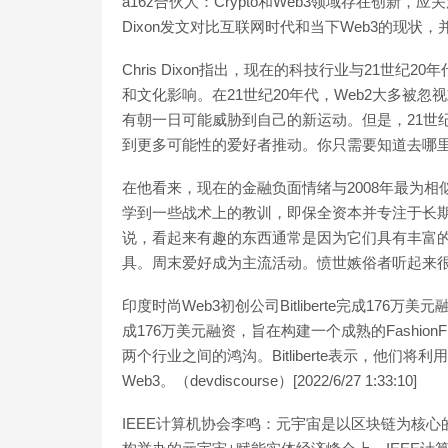
a16z合伙人：Crypto和Web3领域存在创新，应
Dixon发文对比互联网时代和当下Web3的现状
Chris Dixon指出，现在的科技行业与21世
和文化影响。在21世纪20年代，Web2大多被
有朝一日可能威胁到自己的新运动。但是，21世
到更多可能性的爱好者推动。你只需要知道去哪里找到它们
在他看来，现在的金融负面情绪与2008年最为相
学到一些战术上的教训，即保全资本并专注于长
说，看起来有趣的东西通常是因为它们具有丰富
具。周末爱好成为主流活动。愤世嫉俗者听起来很聪明，但
印度时尚Web3初创公司Bitliberte完成176万美
成176万美元融资，旨在构建一个成熟的Fashio
两个行业之间的鸿沟。Bitliberte表示，他们将
Web3。（devdiscourse）[2022/6/27 1:33:10]
IEEE计算机协会李鸣：元宇宙是以区块链为核心的