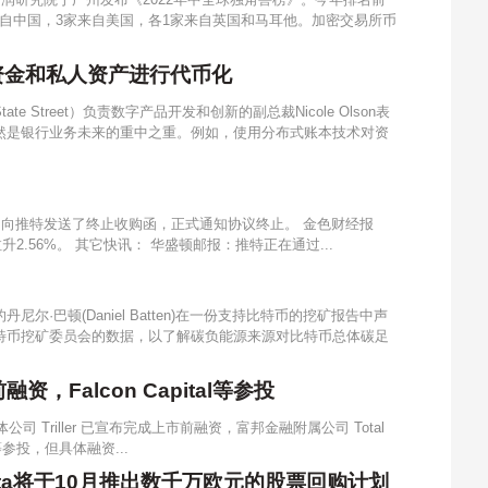
家来自中国，3家来自美国，各1家来自英国和马耳他。加密交易所币
资金和私人资产进行代币化
e Street）负责数字产品开发和创新的副总裁Nicole Olson表
然是银行业务未来的重中之重。例如，使用分布式账本技术对资
问向推特发送了终止收购函，正式通知协议终止。 金色财经报
升2.56%。 其它快讯： 华盛顿邮报：推特正在通过...
尔·巴顿(Daniel Batten)在一份支持比特币的挖矿报告中声
特币挖矿委员会的数据，以了解碳负能源来源对比特币总体碳足
资，Falcon Capital等参投
公司 Triller 已宣布完成上市前融资，富邦金融附属公司 Total
ners 等参投，但具体融资...
Data将于10月推出数千万欧元的股票回购计划