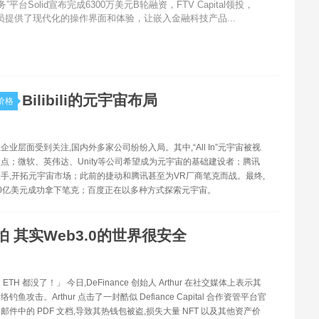
台Solid宣布完成6300万美元B轮融资，FTV Capital领投，
开发人员提供了现代化的操作界面和体验，让嵌入金融科技产品...
Bilibili的元宇宙布局
价格
企业层面受到关注,国内外多家公司纷纷入局。其中,“All In”元宇宙被视
点；微软、英伟达、Unity等公司希望成为元宇宙的基础建设者；腾讯
手,开拓元宇宙市场；此前的捷动和腾讯甚至为VR厂商笔克而战。最终,
0亿美元成功拿下笔克；百度正在以多种方式探索元宇宙。
怕 其实Web3.0的世界很安全
TH 都没了！」 今日,DeFinance 创始人 Arthur 在社交媒体上表示其
鱼攻击。Arthur 点击了一封酷似 Defiance Capital 合作资管平台官
邮件中的 PDF 文档,导致其热钱包被盗,损失大量 NFT 以及其他资产价