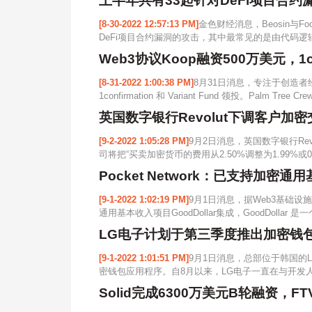
上半年共有33起针对DeFi项目合约
[8-30-2022 12:57:13 PM]
金色财经消息，Beosin与Foo
DeFi项目合约漏洞的攻击，其中最常见的是由代码逻辑
Web3协议Koop融资500万美元，1conf
[8-31-2022 1:00:38 PM]
8月31日消息，专注于创造者经济
1confirmation 和 Variant Fund 领投。Palm Tree Cre
英国数字银行Revolut下调客户加
[9-2-2022 1:05:28 PM]
9月2日消息，英国数字银行Rev
司将把“买卖加密货币的费用从2.50%调整为1.99%或0.
Pocket Network：已支持加密通用
[9-1-2022 1:02:19 PM]
9月1日消息，据Web3基础设施项目
通用基本收入项目GoodDollar集成，GoodDollar
LG电子计划于第三季度推出加密钱包Wa
[9-1-2022 1:01:51 PM]
9月1日消息，总部位于韩国的LG
密钱包应用程序。自8月以来，LG电子一直在与开发人员
Solid完成6300万美元B轮融资，FTV 