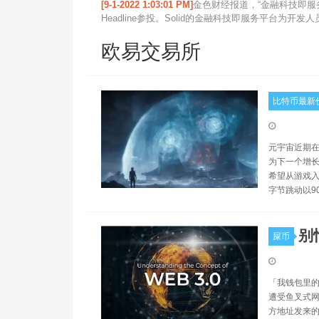
[9-1-2022 1:03:01 PM]
金色财经报道，“金融科技即服务”平
Headline参投。Solid的金融科技即服务平台为
欧易交易所
比特币最新
元宇宙近期在
为下一个增长
希望从游戏入
字节跳动以9
别
屎币
「我钱包里的 E
遭受鱼叉式网络钓
方地址发来的