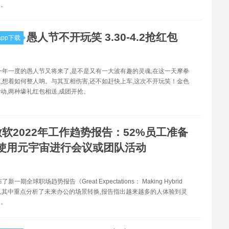
H。
愚人节不开玩笑 3.30-4.2抢红包
pp下载
一年一度的愚人节又将来了,是不是又有一大波有趣的灵魂,在这一天摩拳
,想着如何整人呐。与其互相伤害,还不如赶快上车,这次不开玩笑！金色
动,两种壕礼红包相送,成团开抢。
微软2022年工作趋势报告：52%员工准备
使用元宇宙进行会议或团队活动
新一期全球职场趋势报告《Great Expectations： Making Hybrid
ork》,其中重点分析了未来办公的场景转换,报告指出越来越多的人体验到灵
处。