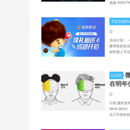
值超 400ET
币安交易所a
活动介绍： 
擦掌跃跃欲试
财经愚人节活
以太坊
在明年
日前,微软发布了
Work W
活工作的好