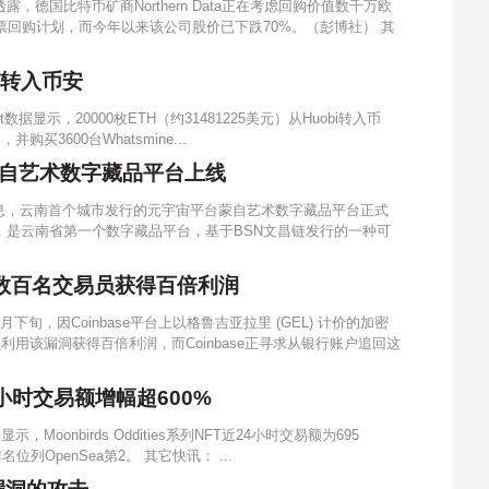
，德国比特币矿商Northern Data正在考虑回购价值数千万欧
票回购计划，而今年以来该公司股价已下跌70%。（彭博社） 其
bi转入币安
t数据显示，20000枚ETH（约31481225美元）从Huobi转入币
买3600台Whatsmine...
自艺术数字藏品平台上线
息，云南首个城市发行的元宇宙平台蒙自艺术数字藏品平台正式
，是云南省第一个数字藏品平台，基于BSN文昌链发行的一种可
致数百名交易员获得百倍利润
下旬，因Coinbase平台上以格鲁吉亚拉里 (GEL) 计价的加密
利用该漏洞获得百倍利润，而Coinbase正寻求从银行账户追回这
近24小时交易额增幅超600%
，Moonbirds Oddities系列NFT近24小时交易额为695
列OpenSea第2。 其它快讯： ...