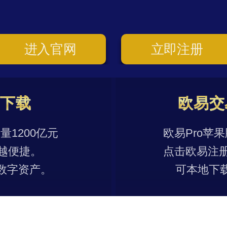
进入官网
立即注册
p下载
欧易交
1200亿元
欧易Pro苹
越便捷。
点击欧易注
数字资产。
可本地下