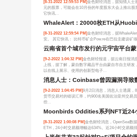
[8-31-2022 12:59:53 PM]
金色财经消息，据知情人士透露
元的股票，可能会在10月份的年度股东大会上推出股
它快讯...
WhaleAlert：20000枚ETH从Huo
[8-31-2022 12:59:54 PM]
金色财经消息，据WhaleAler
安。 其它快讯： 比特币矿企Pow.re在巴拉圭建设矿场，并购
云南省首个城市发行的元宇宙平台蒙
[9-2-2022 1:04:32 PM]
金色财经报道，据云南日报消
上线，据了解，蒙自数字藏品平台由蒙自市自主研发
以在线上展示、使用的创新型电子...
消息人士：Coinbase曾因漏洞导
[9-2-2022 1:04:45 PM]
9月2日消息，消息人士透露，8月
货币交易对的错误汇率，约900名美国佐治亚州交易员
些...
Moonbirds Oddities系列NFT
[8-31-2022 1:00:08 PM]
金色财经消息，OpenSea数据显示
ETH，24小时交易额增幅达634%。近24小时交易额排名位