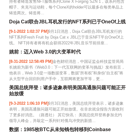
持有者铸造发售NFT服饰系列Clone X Forging SZN 1，该系列包含
帽子、夹克与运动鞋，每个CloneX的holder可以最多在每类单品上
铸造两次。铸造将...
Doja Cat联合JBL耳机发行的NFT系列已于OneOf上线
[9-1-2022 1:02:37 PM]
9月1日消息，Doja Cat联合JBL耳机发行的
NFT系列Fresh Fruit by Doja Cat x JBL已于音乐NFT平台OneOf上
线。 NFT持有者将有机会获得2022年JBL音乐节前排座...
姚前：迈入Web 3.0的大变革时代
[8-31-2022 12:58:49 PM]
金色财经消息，中国证监会科技监管局局
长姚前为新书《Web3.0：下一代互联网的变革与挑战》发布前言，
他表示，Web 3.0是一场数据变革，数据“所有权”和身份“自主权”将
从大型平台回归到用户手中，互联网将更加平等，更...
美国总统拜登：诸多迹象表明美国高通胀问题可能正开
始放缓
[9-3-2022 1:06:10 PM]
9月3日消息，美国总统拜登表示，诸多迹象
表明，美国高通胀问题可能正开始放缓。在非农就业报告方面收到
了更多好消息。（路透社） 其它快讯： 美国总统拜登将参加北约
领导人峰会，并敲定一系列针对俄乌冲突的新措...
数据：1985枚BTC从未知钱包转移到Coinbase