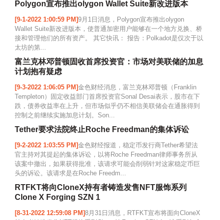
Polygon宣布推出olygon Wallet Suite新改进版本
[9-1-2022 1:00:59 PM]
9月1日消息，Polygon宣布推出olygon
Wallet Suite新改进版本，使普通加密用户能够在一个地方兑换、桥
接和管理他们的所有资产。 其它快讯： 报告：Polkadot是仅次于以
太坊的第...
富兰克林邓普顿固收首席投资官：市场对美联储的加息
计划抱有疑虑
[9-3-2022 1:06:05 PM]
金色财经消息，富兰克林邓普顿（Franklin
Templeton）固定收益部门首席投资官Sonal Desai表示，股市在下
跌，债券收益率在上升，但市场似乎仍不相信美联储会在通胀得到
控制之前继续实施加息计划。Son...
Tether要求法院终止Roche Freedman的集体诉讼
[9-2-2022 1:03:55 PM]
金色财经报道，稳定币发行商Tether希望法
官主持对其提起的集体诉讼，以将Roche Freedman律师事务所从
该案中撤出，如果获得批准，该请求可能会削弱针对这家稳定币巨
头的诉讼。该请求是在Roche Freedm...
RTFKT将向CloneX持有者铸造发售NFT服饰系列
Clone X Forging SZN 1
[8-31-2022 12:59:08 PM]
8月31日消息，RTFKT宣布将面向CloneX