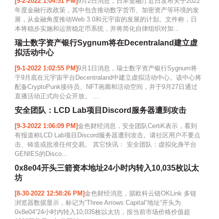
[9-2-2022 1:04:51 PM]
9月2日消息，日本金融厅近日发布关于2022
年度金融行政政策，其中包含推动数字货币、加密资产等环境的发
展，从金融角度推动Web 3.0和元宇宙的发展的计划。文件称，日
本将稳步实施和运营稳定币系统，并将简化自律组织对加...
瑞士数字资产银行Sygnum将在Decentraland建立虚
拟活动中心
[9-1-2022 1:02:55 PM]
9月1日消息，瑞士数字资产银行Sygnum将
于9月底在元宇宙平台Decentraland中建立虚拟活动中心。该中心将
配备CryptoPunk接待员、NFT画廊和活动空间，并于9月27日通过
直播活动正式向公众开放。 ...
安全团队：LCD Lab项目Discord服务器遭到攻击
[9-3-2022 1:06:09 PM]
金色财经消息，安全团队CertiK表示，看到
有报道称LCD Lab项目Discord服务器遭到攻击。请社区用户不要点
击、铸造或批准任何交易。 其它快讯： 安全团队：虚拟化身平台
GENIES的Disco...
0x8e04开头三箭资本地址24小时内转入10,035枚以太
坊
[8-30-2022 12:58:26 PM]
金色财经消息，据欧科云链OKLink 多链
浏览器数据显示，标记为“Three Arrows Capital”地址“开头为
0x8e04”24小时内转入10,035枚以太坊，按当前市场价格价值超