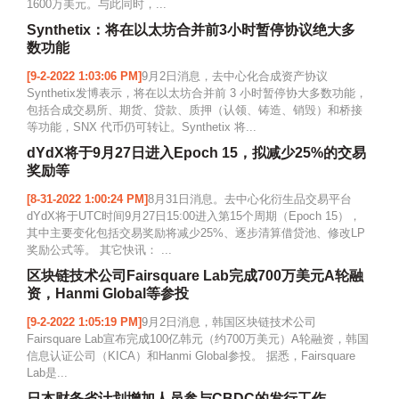
1600万美元。与此同时，...
Synthetix：将在以太坊合并前3小时暂停协议绝大多
数功能
[9-2-2022 1:03:06 PM]
9月2日消息，去中心化合成资产协议
Synthetix发博表示，将在以太坊合并前 3 小时暂停协大多数功能，
包括合成交易所、期货、贷款、质押（认领、铸造、销毁）和桥接
等功能，SNX 代币仍可转让。Synthetix 将...
dYdX将于9月27日进入Epoch 15，拟减少25%的交易
奖励等
[8-31-2022 1:00:24 PM]
8月31日消息。去中心化衍生品交易平台
dYdX将于UTC时间9月27日15:00进入第15个周期（Epoch 15），
其中主要变化包括交易奖励将减少25%、逐步清算借贷池、修改LP
奖励公式等。 其它快讯： ...
区块链技术公司Fairsquare Lab完成700万美元A轮融
资，Hanmi Global等参投
[9-2-2022 1:05:19 PM]
9月2日消息，韩国区块链技术公司
Fairsquare Lab宣布完成100亿韩元（约700万美元）A轮融资，韩国
信息认证公司（KICA）和Hanmi Global参投。 据悉，Fairsquare
Lab是...
日本财务省计划增加人员参与CBDC的发行工作