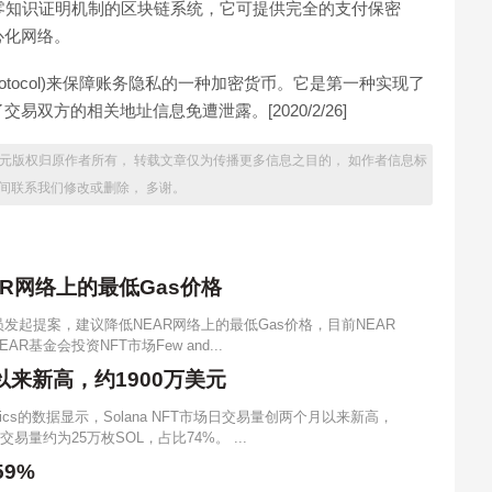
使用零知识证明机制的区块链系统，它可提供完全的支付保密
心化网络。
nprotocol)来保障账务隐私的一种加密货币。它是第一种实现了
双方的相关地址信息免遭泄露。[2020/2/26]
00万美元版权归原作者所有， 转载文章仅为传播更多信息之目的， 如作者信息标
时间联系我们修改或删除， 多谢。
R网络上的最低Gas价格
员发起提案，建议降低NEAR网络上的最低Gas价格，目前NEAR
EAR基金会投资NFT市场Few and...
月以来新高，约1900万美元
lytics的数据显示，Solana NFT市场日交易量创两个月以来新高，
日交易量约为25万枚SOL，占比74%。 ...
9%