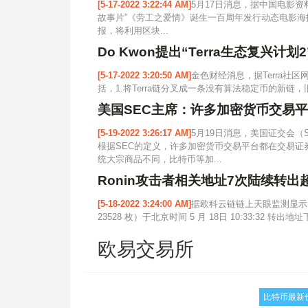
[5-17-2022 3:22:44 AM]
5月17日消息，据中国电影资
故事片”《劳工之爱情》诞生一百周年发行动态电影海
报，将利用区块...
Do Kwon提出“Terra生态复兴计划2
[5-17-2022 3:20:50 AM]
金色财经消息，据Terra社区网
括，1.将Terra链分叉成一条没有算法稳定币的新链，旧链被称为T
美国SEC主席：许多加密货币交易
[5-19-2022 3:26:17 AM]
5月19日消息，美国证交会
根据SEC的定义，许多加密货币交易平台都在交易
统大宗商品不同，比特币等加...
Ronin攻击者相关地址7次陆续转出超 
[5-18-2022 3:24:00 AM]
据欧科云链链上天眼监测显示，R
23528 枚）于北京时间 5 月 18日 10:33:32 转出
欧易交易所
比特币最新