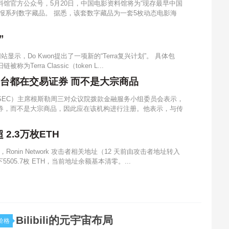
料馆官方公众号，5月20日，中国电影资料馆将为“现存最早中国
报系列数字藏品。 据悉，该套数字藏品为一套5枚动态电影海
”
站显示，Do Kwon提出了一项新的“Terra复兴计划”。 具体包
erra Classic（token L...
平台都在交易证券 而不是大宗商品
（SEC）主席根斯勒周三对众议院拨款金融服务小组委员会表示，
证券，而不是大宗商品，因此应在该机构进行注册。他表示，与传
2.3万枚ETH
onin Network 攻击者相关地址（12 天前由攻击者地址转入
地址下5505.7枚 ETH，当前地址余额基本清零。...
Bilibili的元宇宙布局
价格