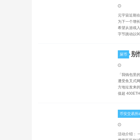
元宇宙近期在
为下一个增长
希望从游戏入
字节跳动以9
别
屎币
「我钱包里的 E
遭受鱼叉式网络钓
方地址发来的
值超 400ET
币安交易所a
活动介绍： 