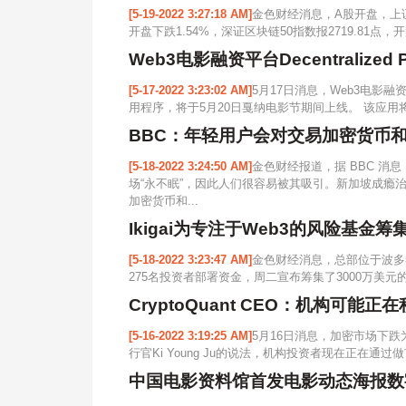
[5-19-2022 3:27:18 AM]
金色财经消息，A股开盘，上证指数
开盘下跌1.54%，深证区块链50指数报2719.81点，开
Web3电影融资平台Decentralized 
[5-17-2022 3:23:02 AM]
5月17日消息，Web3电影融资平
用程序，将于5月20日戛纳电影节期间上线。 该应用将与哥
BBC：年轻用户会对交易加密货币和 
[5-18-2022 3:24:50 AM]
金色财经报道，据 BBC 消
场“永不眠”，因此人们很容易被其吸引。新加坡成瘾治疗
加密货币和...
Ikigai为专注于Web3的风险基金筹
[5-18-2022 3:23:47 AM]
金色财经消息，总部位于波多黎各的
275名投资者部署资金，周二宣布筹集了3000万美元的
CryptoQuant CEO：机构可能正
[5-16-2022 3:19:25 AM]
5月16日消息，加密市场下跌为
行官Ki Young Ju的说法，机构投资者现在正在通过做
中国电影资料馆首发电影动态海报数