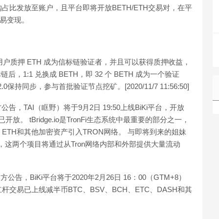
比发放至账户，且平台即将开放BETH/ETH交易对，在平
交易变现。
阶段中，用户质押 ETH 成为信标链验证者，并且可以获得质押收益，
后，1:1 兑换成 BETH，即 32 个 BETH 成为一个验证
持同步，参与首批验证节点挖矿。[2020/11/7 11:56:50]
方公告，TAI（眶野）将于9月2日 19:50上线BiKi平台，开放
放。 tBridge.io是TronFi生态系统中最重要的部分之一，
ETH和其他加密资产引入TRON网络。 与即将到来的姐妹
一起，这两个项目将通过从Tron网络内部和外部提供大量流动
方公告，BiKi平台将于2020年2月26日 16：00（GTM+8）
，杠杆交易已上线减半币BTC、BSV、BCH、ETC、DASH和其