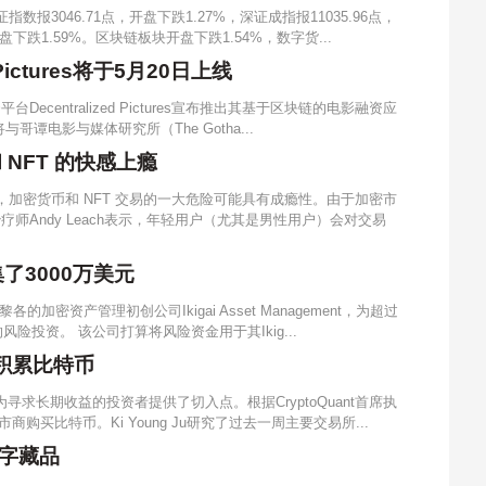
报3046.71点，开盘下跌1.27%，深证成指报11035.96点，
盘下跌1.59%。区块链板块开盘下跌1.54%，数字货...
Pictures将于5月20日上线
台Decentralized Pictures宣布推出其基于区块链的电影融资应
谭电影与媒体研究所（The Gotha...
NFT 的快感上瘾
息，加密货币和 NFT 交易的一大危险可能具有成瘾性。由于加密市
师Andy Leach表示，年轻用户（尤其是男性用户）会对交易
集了3000万美元
加密资产管理初创公司Ikigai Asset Management，为超过
风险投资。 该公司打算将风险资金用于其Ikig...
在积累比特币
寻求长期收益的投资者提供了切入点。根据CryptoQuant首席执
市商购买比特币。Ki Young Ju研究了过去一周主要交易所...
字藏品