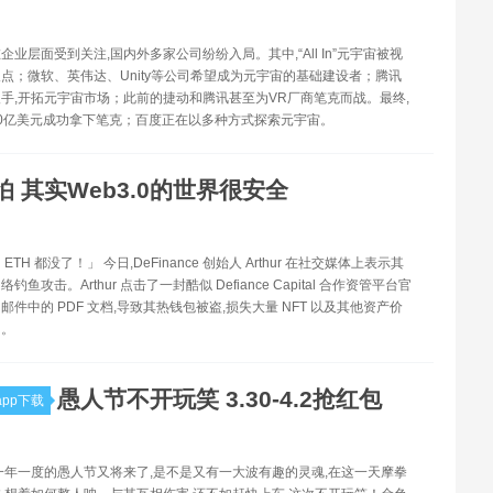
企业层面受到关注,国内外多家公司纷纷入局。其中,“All In”元宇宙被视
点；微软、英伟达、Unity等公司希望成为元宇宙的基础建设者；腾讯
手,开拓元宇宙市场；此前的捷动和腾讯甚至为VR厂商笔克而战。最终,
0亿美元成功拿下笔克；百度正在以多种方式探索元宇宙。
怕 其实Web3.0的世界很安全
TH 都没了！」 今日,DeFinance 创始人 Arthur 在社交媒体上表示其
鱼攻击。Arthur 点击了一封酷似 Defiance Capital 合作资管平台官
邮件中的 PDF 文档,导致其热钱包被盗,损失大量 NFT 以及其他资产价
H。
愚人节不开玩笑 3.30-4.2抢红包
pp下载
一年一度的愚人节又将来了,是不是又有一大波有趣的灵魂,在这一天摩拳