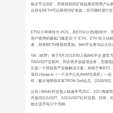
验证节点挖矿，所获得的挖矿收益将按照用户认购占
台持仓BETH可以获得挖矿收益，也可随时进行
ETH2.0 即将转为 POS，在ETH2.0 的0
用户质押的最低门槛是32 个 ETH。ETH 转入信标链
者，持有BETH将获得奖励。BiKi平台将与以太坊2.0保
TAI（眶野）将于9月2日19:50上线BiKi平台:据官
TAI/USDT交易对，同步将开放提现业务，充值现已开
它是一个跨链资产交换解决方案，有助于将BTC，
项目zSwap.io（一个去中心化AMM交易所）
性，极大地帮助丰富TRON Defi生态。[2020/9/2]
公告 | BiKi杠杆交易上线减半币ZEC、XZC:根据官
开放ZEC/USDT、XZC/USDT杠杆交易。目前
他主流币等17个币种。