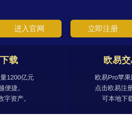
进入官网
立即注册
p下载
欧易交
1200亿元
欧易Pro苹
越便捷。
点击欧易注
数字资产。
可本地下