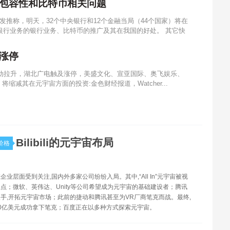
包容性和比特币相关问题
发推称，明天，32个中央银行和12个金融当局（44个国家）将在
银行业务的银行业务、比特币的推广及其在我国的好处。 其它快
涨停
异动拉升，湖北广电触及涨停，美盛文化、宣亚国际、奥飞娱乐、
：将缩减其在元宇宙方面的投资:金色财经报道，Watcher...
Bilibili的元宇宙布局
价格
企业层面受到关注,国内外多家公司纷纷入局。其中,“All In”元宇宙被视
点；微软、英伟达、Unity等公司希望成为元宇宙的基础建设者；腾讯
手,开拓元宇宙市场；此前的捷动和腾讯甚至为VR厂商笔克而战。最终,
0亿美元成功拿下笔克；百度正在以多种方式探索元宇宙。