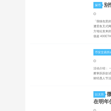
别
屎币
「我钱包里的 E
遭受鱼叉式网络钓
方地址发来的
值超 400ET
币安交易所a
活动介绍： 
擦掌跃跃欲试
财经愚人节活
以太坊
在明年