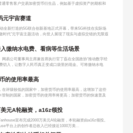
普通零售客户交易加密货币衍生品，例如基于虚拟资产的期权和
码元宇宙赛道
动全新打造的5G联合创新基地正式开幕，带来5G科技在实际场
敬时代”元宇宙主题活动，向世人展现了现实与虚拟交错的无限遐
接入缴纳水电费、看病等生活场景
员、网易公司董事局主席兼首席执行官丁磊在全国政协“推动数字经
消费切入，让数字人民币真正变成口袋里的现金。可将缴纳水电
币的使用率最高
示，在评级较低的国家中，加密货币的使用率最高，这增加了这些
本管制的国家，加密货币的使用率将更高；加密货币的快速普及
万美元A轮融资，a16z领投
anhouse宣布完成2000万美元A轮融资，本轮融资由a16z领投。
nhouse平台上的创作者总收入已经接近1000万美...