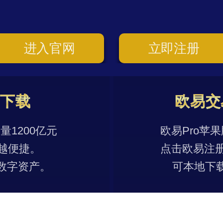
进入官网
立即注册
p下载
欧易交
1200亿元
欧易Pro苹
越便捷。
点击欧易注
数字资产。
可本地下