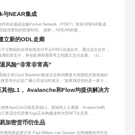
rk与NEAR集成
间件协议基础设施Pocket Network（POKT）宣布与NEAR集成，
提供更快的部署时间。 据称，与NEAR的最...
作建立新的ODL走廊
总部位于立陶宛的全球在线支付平台FINCI达成合作。通过这次合作，
DL）改善B2B支付，将在欧洲和墨西哥之间建立支付走廊。（U....
济衰退风险“非常非常高”
级主席Lloyd Blankfein敦促企业和消费者为美国经济衰退做好
in在接受哥伦比亚广播公司采访时表示：“如果我经营的是一家大...
至其他L1， Avalanche和Flow均提供解决方
正考虑将ApeCoin迁移至其他L1。据知情人士透露，Avalanche和
自己更适合托管像Yuga正在构建这种大型NFT生态系...
易加密货币衍生品
明度监督主管 Paul-Willem van Gerwen 在阿姆斯特丹衍生