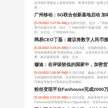
品市场年度盛会上发表演讲称，希望与英国一起禁止
期...
广州移动：5G联合创新基地启动 加
[5-19-2022 3:27:54 AM]
金色财经消息，近日，广州移
景中的提升应用；同日，广州移动举行“想象无限，智
想。仪式后，广州移动向与会...
网易CEO丁磊：建议将数字人民币
[5-18-2022 3:24:24 AM]
5月18日消息，全国政协委
济持续健康发展”专题协商会上建议，从老百姓日常
费、购买股票彩票、看病、点外...
穆迪：在评级较低的国家中，加密货
[5-19-2022 3:26:50 AM]
5月19日消息，穆迪公司表
主权国家的宏观风险；在宏观经济框架较弱、逃避资
可能会导致支付系统的过度金融碎...
粉丝变现平台Fanhouse完成2000
[5-18-2022 3:23:25 AM]
5月18日消息，粉丝变现平台F
Fanhouse首席营销官Rosie Nguyen表示，目前Fa