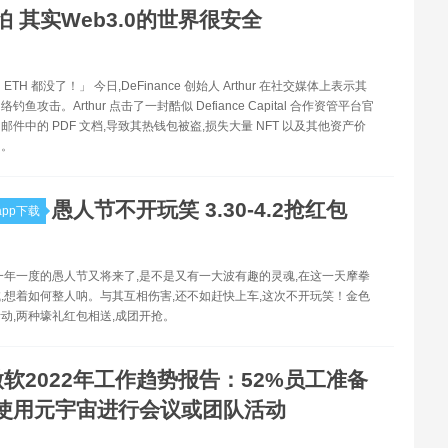
怕 其实Web3.0的世界很安全
TH 都没了！」 今日,DeFinance 创始人 Arthur 在社交媒体上表示其
鱼攻击。Arthur 点击了一封酷似 Defiance Capital 合作资管平台官
邮件中的 PDF 文档,导致其热钱包被盗,损失大量 NFT 以及其他资产价
H。
愚人节不开玩笑 3.30-4.2抢红包
pp下载
一年一度的愚人节又将来了,是不是又有一大波有趣的灵魂,在这一天摩拳
,想着如何整人呐。与其互相伤害,还不如赶快上车,这次不开玩笑！金色
动,两种壕礼红包相送,成团开抢。
微软2022年工作趋势报告：52%员工准备
使用元宇宙进行会议或团队活动