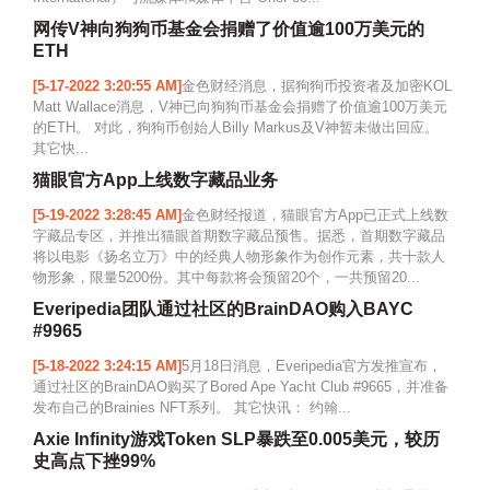
网传V神向狗狗币基金会捐赠了价值逾100万美元的
ETH
[5-17-2022 3:20:55 AM]
金色财经消息，据狗狗币投资者及加密KOL
Matt Wallace消息，V神已向狗狗币基金会捐赠了价值逾100万美元
的ETH。 对此，狗狗币创始人Billy Markus及V神暂未做出回应。
其它快...
猫眼官方App上线数字藏品业务
[5-19-2022 3:28:45 AM]
金色财经报道，猫眼官方App已正式上线数
字藏品专区，并推出猫眼首期数字藏品预售。据悉，首期数字藏品
将以电影《扬名立万》中的经典人物形象作为创作元素，共十款人
物形象，限量5200份。其中每款将会预留20个，一共预留20...
Everipedia团队通过社区的BrainDAO购入BAYC
#9965
[5-18-2022 3:24:15 AM]
5月18日消息，Everipedia官方发推宣布，
通过社区的BrainDAO购买了Bored Ape Yacht Club #9665，并准备
发布自己的Brainies NFT系列。 其它快讯： 约翰...
Axie Infinity游戏Token SLP暴跌至0.005美元，较历
史高点下挫99%