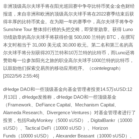
非洲顶级高尔夫球手将在阳光巡回赛中争夺比特币奖金:金色财经
报道，来自非洲和欧洲的顶级高尔夫球手将在2022赛季结束后获
得丰厚的比特币奖金。在为期一年的赛季中，高尔夫球手将争夺
Sunshine Tour 整体排行榜的头把交椅，即荣誉勋章。获得 Luno
功绩勋章的高尔夫球手将获得价值 500,000 兰特的 BTC，在撰写
本文时相当于 31,000 美元或 30,000 欧元。第二名和第三名的高
尔夫球手将分别获得20万兰特和10万兰特的比特币，而Luno还将
赞助每一位参加阳光之旅的职业高尔夫球手1000兰特的比特币，
以鼓励他们探索交易所的移动应用程序。（cointelegraph）
[2022/5/6 2:55:46]
dHedge DAO和一些顶级基金向基金管理者投资14.5万sUSD:12
月13日，dHedge发推称，dHedge DAO和一些顶级基金
（Framework、DeFiance Capital、Mechanism Capital、
Alameda Research、Divergence Ventures）对基金管理者进行了
投资，包括RallyMonkey（5000 sUSD），DigitalBankr（10000
sUSD）、Tactical DeFi（10000 sUSD ）、Horizon
Funds（10000 sUSD），Alexander Beasant（10000 sUSD）、