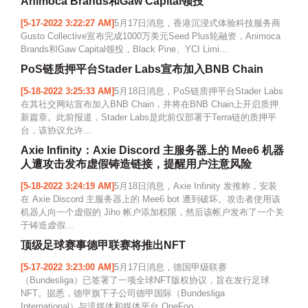
Animoca Brands和Gaw Capital领投
[5-17-2022 3:22:27 AM]
5月17日消息，香港沉浸式体验科技服务商
Gusto Collective宣布完成1000万美元Seed Plus轮融资，Animoca
Brands和Gaw Capital领投，Black Pine、YCI Limi...
PoS链质押平台Stader Labs宣布加入BNB Chain
[5-18-2022 3:25:33 AM]
5月18日消息，PoS链质押平台Stader Labs
在其社交网站宣布加入BNB Chain，并将在BNB Chain上开启质押
新篇章。此前报道，Stader Labs是此前仅部署于Terra链的质押平
台，该协议允许...
Axie Infinity：Axie Discord 主服务器上的 Mee6 机器
人遭攻击发布虚假铸造链接，提醒用户注意风险
[5-18-2022 3:24:19 AM]
5月18日消息，Axie Infinity 发推称，安装
在 Axie Discord 主服务器上的 Mee6 bot 遭到破坏。攻击者使用该
机器人向一个虚假的 Jiho 帐户添加权限，然后该帐户发布了一个关
于铸造虚假...
顶级足球赛事德甲联赛将推出NFT
[5-17-2022 3:23:00 AM]
5月17日消息，德国甲级联赛
（Bundesliga）已签署了一项全球NFT版权协议，旨在发行足球
NFT。据悉，德甲旗下子公司德甲国际（Bundesliga
International）与流媒体和媒体平台 OneFoo...