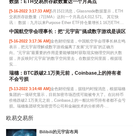
数据：ETH交易所存款数量达一个月高点
[5-16-2022 3:17:33 AM]
5月15日消息，Glassnode数据显示，ETH
交易所存款数量（7日MA）达到一个月高点4,012.571。 其它快
讯： 数据：九月以来Purpose Ether ETF持仓量增长1.16万ETH:...
中国航空学会理事长：把“元宇宙”搞成数字游戏是误区
[5-16-2022 3:17:36 AM]
金色财经报道，中国航空学会理事长林左鸣
表示，把元宇宙理解成数字游戏偏离了发展“元宇宙”的正确方
向。“元宇宙”最重要的作用是要能够随时获取现实物理空间的大数
据，并反映到“元宇宙”的数字空间里去，在数据空间里面，根据现
实...
瑞穗：BTC跌破2.1万美元前，Coinbase上的持有者
不会亏损
[5-13-2022 3:14:48 AM]
金色财经报道，据纽约时报消息，根据瑞穗
集团的一项研究显示，目前加密市场恐慌可能被夸大了。在比特币
价格跌破2.1万美元之前，Coinbase上的一般比特币持有者都不会亏
损。瑞穗集团研究加密货币公司和金融技术的分析师丹·...
欧易交易所
Bilibili的元宇宙布局