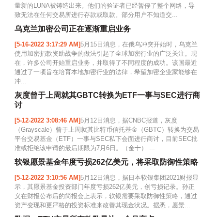
量新的LUNA被铸造出来。他们的验证者已经暂停了整个网络，导
致无法在任何交易所进行存款或取款。部分用户不知道交...
乌克兰加密公司正在逐渐重启业务
[5-16-2022 3:17:29 AM]
5月15日消息，在俄乌冲突开始时，乌克兰
使用加密捐款资助战争的做法引起了全球加密行业的广泛关注。现
在，许多公司开始重启业务，并取得了不同程度的成功。该国最近
通过了一项旨在培育本地加密行业的法律，希望加密企业家能够在
冲...
灰度曾于上周就其GBTC转换为ETF一事与SEC进行商
讨
[5-12-2022 3:08:46 AM]
5月12日消息，据CNBC报道，灰度
（Grayscale）曾于上周就其比特币信托基金（GBTC）转换为交易
平台交易基金（ETF）一事与SEC私下会面进行商讨，目前SEC批
准或拒绝该申请的最后期限为7月6日。（金十） ...
软银愿景基金年度亏损262亿美元，将采取防御性策略
[5-12-2022 3:10:56 AM]
5月12日消息，据日本软银集团2021财报显
示，其愿景基金投资部门年度亏损262亿美元，创亏损记录。孙正
义在财报公布后的简报会上表示，软银需要采取防御性策略，通过
资产变现和更严格的投资标准来改善其现金状况。据悉，愿景...