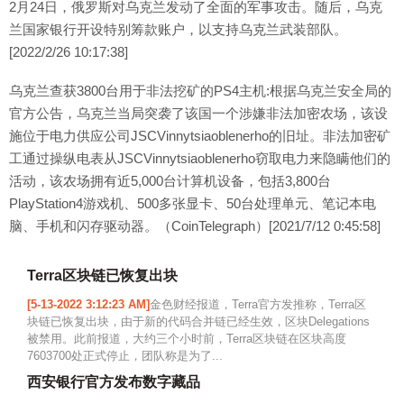
2月24日，俄罗斯对乌克兰发动了全面的军事攻击。随后，乌克
兰国家银行开设特别筹款账户‌，以支持乌克兰武装部队。
[2022/2/26 10:17:38]
乌克兰查获3800台用于非法挖矿的PS4主机:根据乌克兰安全局的
官方公告，乌克兰当局突袭了该国一个涉嫌非法加密农场，该设
施位于电力供应公司JSCVinnytsiaoblenerho的旧址。非法加密矿
工通过操纵电表从JSCVinnytsiaoblenerho窃取电力来隐瞒他们的
活动，该农场拥有近5,000台计算机设备，包括3,800台
PlayStation4游戏机、500多张显卡、50台处理单元、笔记本电
脑、手机和闪存驱动器。（CoinTelegraph）[2021/7/12 0:45:58]
Terra区块链已恢复出块
[5-13-2022 3:12:23 AM]
金色财经报道，Terra官方发推称，Terra区
块链已恢复出块，由于新的代码合并链已经生效，区块Delegations
被禁用。此前报道，大约三个小时前，Terra区块链在区块高度
7603700处正式停止，团队称是为了...
西安银行官方发布数字藏品