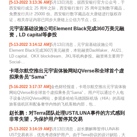
[5-13-2022 3:13:36 AM]
5月13日消息，据西安银行官方公众号，于
西安银行成立 25 周年之际，西安银行发行 25 周年定制数字藏品，
免费发行共计 25000 份。西安银行数字藏品在大唐链进行版权存
证，相关存证内容已同步大唐链上公信力节点，仅...
元宇宙基础设施公司Element Black完成360万美元融
资，LD capital等参投
[5-13-2022 3:14:12 AM]
5月13日消息，元宇宙基础设施公司
Element Black完成360万美元融资，本轮融资DaoMaker、AU21、
LD capital、OKX blockdream、JKL等机构参投。融资将主要用于
Social-...
卡塔尔航空推出元宇宙体验网站QVerse和全球首个虚
拟乘务员“Sama”
[5-16-2022 3:17:37 AM]
金色财经报道，卡塔尔航空推出元宇宙体验
网站QVerse和全球首个虚拟乘务员“Sama”， 用户可以通过个人电
子设备访问QVerse网站，参观多哈哈马德国际机场（HIA）的高端
旅客值机区和配备奢华内饰的飞机客舱内部，包...
赵长鹏：对Terra团队处理UST/LUNA事件的方式感到
非常失望，为保护用户暂停其交易
[5-13-2022 3:14:19 AM]
5月13日消息，赵长鹏解释暂停LUNA和
UST交易表示，优先考虑保护用户。由于Terra协议的设计缺陷，大