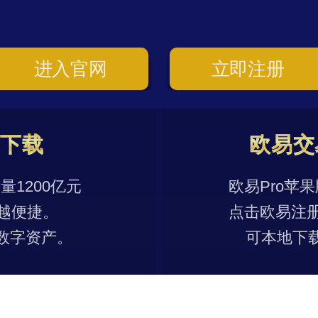
进入官网
立即注册
p下载
欧易交
1200亿元
欧易Pro苹
越便捷。
点击欧易注
数字资产。
可本地下