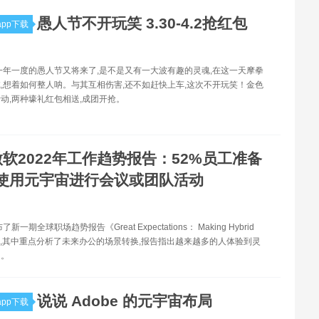
愚人节不开玩笑 3.30-4.2抢红包
pp下载
一年一度的愚人节又将来了,是不是又有一大波有趣的灵魂,在这一天摩拳
,想着如何整人呐。与其互相伤害,还不如赶快上车,这次不开玩笑！金色
动,两种壕礼红包相送,成团开抢。
微软2022年工作趋势报告：52%员工准备
使用元宇宙进行会议或团队活动
新一期全球职场趋势报告《Great Expectations： Making Hybrid
ork》,其中重点分析了未来办公的场景转换,报告指出越来越多的人体验到灵
处。
说说 Adob​​e 的元宇宙布局
pp下载