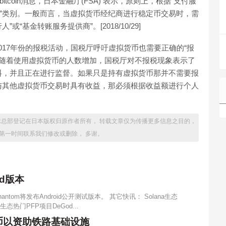
bitcoin消息，日本金融厅(FSA) 表示，原则上，根据“支付服
币”类别。一般而言，当虚拟货币经纪商进行稳定币交易时，需
“基金转账服务提供商”。[2018/10/29]
2017年份的报税活动，国税厅呼吁虚拟货币也需要正确的“报
倍。随着使用虚拟货币的人数增加，国税厅对不报税现象表示了
料，并且正在进行监督。如果只是持有虚拟货币那并不需要报
与其他虚拟货币交易时具有收益，那必须根据收益额进行个人
球总部登记在日本版权归原作者所有， 转载文章仅为传播更多信息之目的，
第一时间联系我们修改或删除， 多谢。
id版本
antom将发布Android公开测试版本。 其它快讯： Solana生态
生态热门PFP项目DeGod...
货币以资助铁路基础设施