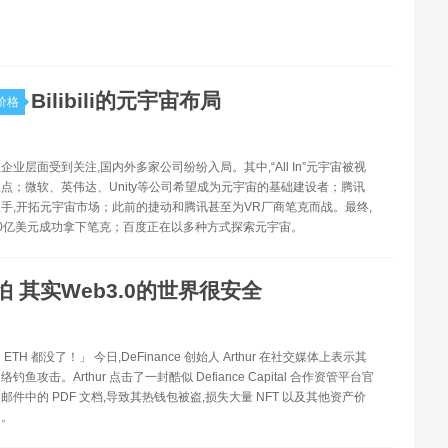
Bilibili的元宇宙布局
价格
企业层面受到关注,国内外多家公司纷纷入局。其中,“All In”元宇宙被视
点；微软、英伟达、Unity等公司希望成为元宇宙的基础建设者；腾讯
手,开拓元宇宙市场；此前的捷动和腾讯甚至为VR厂商笔克而战。最终,
0亿美元成功拿下笔克；百度正在以多种方式探索元宇宙。
怕 其实Web3.0的世界很安全
TH 都没了！」 今日,DeFinance 创始人 Arthur 在社交媒体上表示其
鱼攻击。Arthur 点击了一封酷似 Defiance Capital 合作资管平台官
邮件中的 PDF 文档,导致其热钱包被盗,损失大量 NFT 以及其他资产价
H。