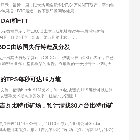
据显示，最近一周，以太坊网络新增147.64万枚NFT资产，平均每
node周报：BTC最近一轮下跌导致网络健康...
AI和FTT
ats.com数据显示，前1000以太坊巨鲸地址在过去一周增持的前
、DAI和FTT分别位于第四、第五和第七位。 ...
BDC由该国央行铸造及分发
划推出其央行数字货币（CBDC）。伊朗央行（CBI）表示，它已
（加密里亚尔）监管框架的报告。在最近的一份报告中，伊朗央
块链的TPS每秒可达16万笔
发文称，借助Block-STM技术，Aptos区块链的TPS每秒可以达到
区块链等技术提高服务效率，让居民少跑腿:1...
1吉瓦比特币矿场，预计满载30万台比特币矿
点未来4月14日公告，于4月10日与乔治亚州公司Golden
亥俄州和其他州建造预计总计1吉瓦的比特币矿场，预计满载30万台比特