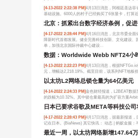
[4-13-2022 2:22:38 PM]
4月13日消息，阿根廷圣达菲
基础设施。6000人的村子已经购买了6张显卡，打算近期购买一台矿
北京：抓紧出台数字经济条例，促进
[4-17-2022 2:28:44 PM]
4月16日消息，北京市委全
障新时代首都发展。健全完善科技创新、文化建设、国
单，加强北京国际仲裁中心建设...
数据：Worldwide Webb NFT2
[4-13-2022 2:22:23 PM]
4月13日消息，根据NFTGo.io数
元，增幅达2,218.19%。截至目前，该系列NFT地板价为1.
以太坊L2网络总锁仓量为64亿美元
[4-14-2022 2:24:33 PM]
金色财经报道，L2BEAT数据
的跌幅为10.32%。其中锁仓量最高的为扩容方案Arbitru
日本已要求谷歌及META等科技公
[4-17-2022 2:28:43 PM]
4月17日消息，据最新报道
记在日本。(BiaNews) 其它快讯： 动态 | 蚂蚁
最近一周，以太坊网络新增147.64万