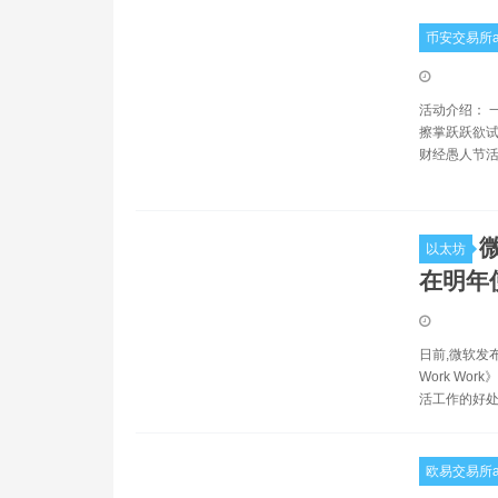
币安交易所a
活动介绍： 
擦掌跃跃欲试
财经愚人节活
以太坊
在明年
日前,微软发布了
Work W
活工作的好
欧易交易所a