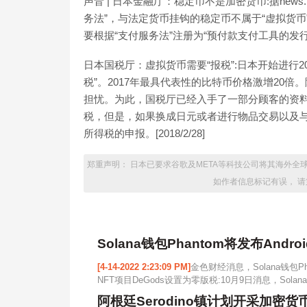
声音 | 日本金融厅：稳定币不是加密货币:据news.
务法”，与法定货币挂钩的稳定币不属于“虚拟货
要根据“支付服务法”注册为“预付款支付工具的发行人”或
日本国税厅：虚拟货币需要“报税”:日本开始进行
税”。2017年最具代表性的比特币价格激增20
担忧。为此，国税厅已经入手了一部分顾客的资
税，但是，如果换成日元或者进行物品交易以及
所得税的申报。[2018/2/28]
郑重声明： 日本已要求谷歌及META等科技公司将其海外全
如作者信息标记有误， 请
Solana钱包Phantom将发布Andro
[4-14-2022 2:23:09 PM]
金色财经消息，Solana钱包Ph
NFT项目DeGods设置为零版税:10月9日消息，Solana
阿根廷Serodino镇计划开采加密