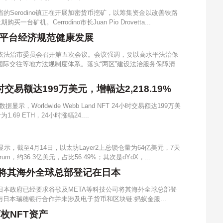
省的Serodino镇正在开展加密货币挖矿，以筹集资金以改善铁路
机。Cerrodino市长Juan Pio Drovetta...
平台经济规范健康发展
面依法治市委员会召开第五次会议。会议强调，要以高水平法治保
际交往等地方法规制度体系。落实“两区”建设法治服务保障清
4小时交易额达199万美元，增幅达2,218.19%
据显示，Worldwide Webb Land NFT 24小时交易额达199万美
69 ETH，24小时涨幅24....
显示，截至4月14日，以太坊Layer2上总锁仓量为64亿美元，7天
m，约36.3亿美元，占比56.49%；其次是dYdX，...
司将其海外全球总部登记在日本
，日本政府已经要求谷歌及META等科技公司将其海外全球总部登
金服：与日本瑞穗银行合作并未涉及电子货币和区块链:蚂蚁金服...
枚NFT资产