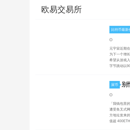
欧易交易所
比特币最新
元宇宙近期在
为下一个增长
希望从游戏入
字节跳动以9
别
屎币
「我钱包里的 E
遭受鱼叉式网络钓
方地址发来的
值超 400ET