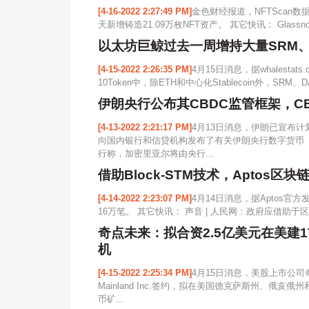
[4-16-2022 2:27:49 PM]
金色财经报道，NFTScan数
天新增铸造21.09万枚NFT资产。 其它快讯： Glass
以太坊巨鲸过去一周增持大量SRM、D
[4-15-2022 2:26:35 PM]
4月15日消息，据whalest
10Token中，除ETH和中心化Stablecoin外，SRM
伊朗央行公布其CBDC监管框架，C
[4-13-2022 2:21:17 PM]
4月13日消息，伊朗已宣布计
向国内银行和信贷机构发布了有关伊朗央行数字货币
行称，加密里亚尔将由央行...
借助Block-STM技术，Aptos区
[4-14-2022 2:23:07 PM]
4月14日消息，据Aptos官方
16万笔。 其它快讯： 声音 | 人民网：政府应借助于
奇点未来：拟合资2.5亿美元在美建
机
[4-15-2022 2:25:34 PM]
4月15日消息，美股上市公司奇
Mainland Inc.签约，拟在美国德克萨斯州、俄
币矿...