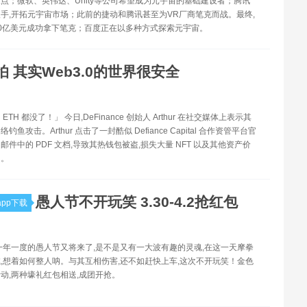
点；微软、英伟达、Unity等公司希望成为元宇宙的基础建设者；腾讯
手,开拓元宇宙市场；此前的捷动和腾讯甚至为VR厂商笔克而战。最终,
0亿美元成功拿下笔克；百度正在以多种方式探索元宇宙。
怕 其实Web3.0的世界很安全
TH 都没了！」 今日,DeFinance 创始人 Arthur 在社交媒体上表示其
鱼攻击。Arthur 点击了一封酷似 Defiance Capital 合作资管平台官
邮件中的 PDF 文档,导致其热钱包被盗,损失大量 NFT 以及其他资产价
H。
愚人节不开玩笑 3.30-4.2抢红包
pp下载
一年一度的愚人节又将来了,是不是又有一大波有趣的灵魂,在这一天摩拳
,想着如何整人呐。与其互相伤害,还不如赶快上车,这次不开玩笑！金色
动,两种壕礼红包相送,成团开抢。