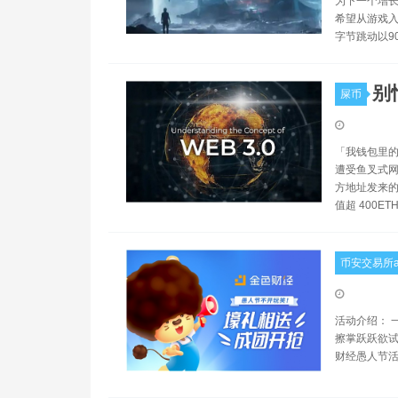
为下一个增长
希望从游戏入
字节跳动以9
别
屎币
「我钱包里的 E
遭受鱼叉式网络钓
方地址发来的
值超 400ET
币安交易所a
活动介绍： 
擦掌跃跃欲试
财经愚人节活