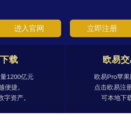
进入官网
立即注册
p下载
欧易交
1200亿元
欧易Pro苹
越便捷。
点击欧易注
数字资产。
可本地下