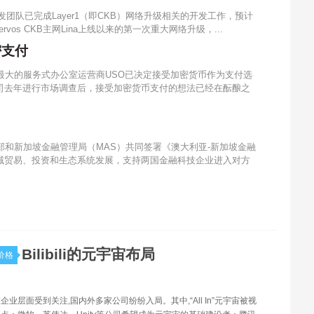
心开发团队已完成Layer1（即CKB）网络升级相关的开发工作，预计
rvos CKB主网Lina上线以来的第一次重大网络升级，...
密支付
闽最大的服务式办公室运营商USO已决定接受加密货币作为支付选
，在该公司去年进行市场调查后，接受加密货币支付的想法已经在酝酿之
政部和新加坡金融管理局（MAS）共同签署《澳大利亚-新加坡金融
域贸易、投资和生态系统发展，支持两国金融科技企业进入对方
Bilibili的元宇宙布局
价格
企业层面受到关注,国内外多家公司纷纷入局。其中,“All In”元宇宙被视