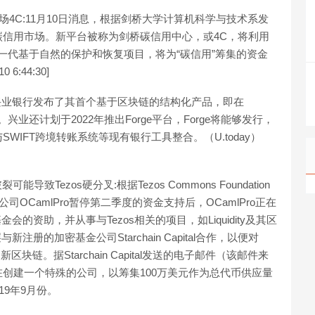
场4C:11月10日消息，根据剑桥大学计算机科学与技术系发
信用市场。新平台被称为剑桥碳信用中心，或4C，将利用
决下一代基于自然的保护和恢复项目，将为“碳信用”筹集的资金
6:44:30]
国兴业银行发布了其首个基于区块链的结构化产品，即在
兴业还计划于2022年推出Forge平台，Forge将能够发行，
IFT跨境转账系统等现有银行工具整合。（U.today）
判破裂可能导致Tezos硬分叉:根据Tezos Commons Foundation
司OCamlPro暂停第二季度的资金支持后，OCamlPro正在
s基金会的资助，并从事与Tezos相关的项目，如Liquidity及其区
新注册的加密基金公司Starchain Capital合作，以便对
的新区块链。据Starchain Capital发送的电子邮件（该邮件来
创建一个特殊的公司，以筹集100万美元作为总代币供应量
19年9月份。