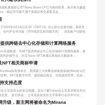
国私募股权公司Thoma Bravo LP已与推特联系，表示有兴趣提
irce：稳定币可能不属于美国证券交易委员会...
能
于2022年4月14日16:00（GMT+8）停止部分交易功能，系统关
挂单、合约开仓等功能（币币现货交易功能关闭）；涉及账户功能包
为NFT提供跨链去中心化存储和计算网络服务
leph.im完成集成，为NFT提供跨链去中心化存储和计算网络服务，基
计算和存储节点，并且Tezos NFT将通过将相应元数据本...
NFT相关商标申请
Kondoudis发推表示，美国第三大快餐连锁集团温迪(Wendy's)已
/饮料、NFT及数字代币、虚拟物品商店、在线虚拟世界。此前...
用持支持态度
方发布在土耳其街头的采访视频，旨在了解Tether在土耳其伊斯坦布尔
度。 其它快讯： 土耳其执政党在元宇宙举行会议并讨论...
主网升级，新主网将被命名为Mirana