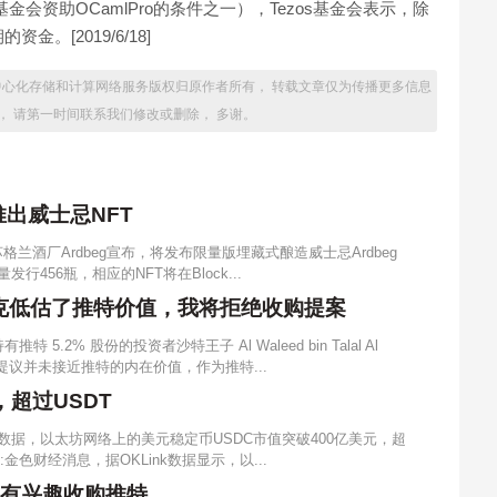
s基金会资助OCamlPro的条件之一），Tezos基金会表示，除
[2019/6/18]
供跨链去中心化存储和计算网络服务版权归原作者所有， 转载文章仅为传播更多信息
， 请第一时间联系我们修改或删除， 多谢。
推出威士忌NFT
苏格兰酒厂Ardbeg宣布，将发布限量版埋藏式酿造威士忌Ardbeg
d限量发行456瓶，相应的NFT将在Block...
斯克低估了推特价值，我将拒绝收购提案
推特 5.2% 股份的投资者沙特王子 Al Waleed bin Talal Al
购价提议并未接近推特的内在价值，作为推特...
，超过USDT
Rank数据，以太坊网络上的美元稳定币USDC市值突破400亿美元，超
:金色财经消息，据OKLink数据显示，以...
LP有兴趣收购推特