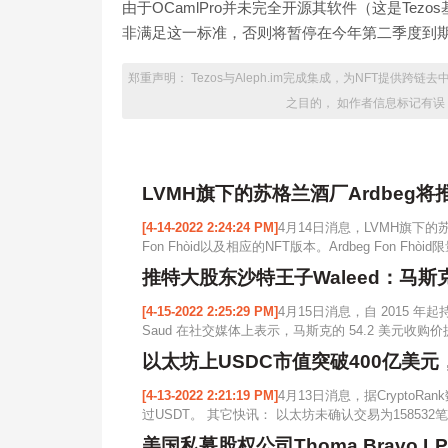
由于OCamlPro并未完全开源其软件（这是Tezo
非满足这一标准，否则将暂停在今年第二季度到期的资金。
郑重声明： Tezos与Aleph.im完成集成，为NFT提
之目的， 如作者信息标记有误
LVMH旗下的苏格兰酒厂Ardbeg将
[4-14-2022 2:24:24 PM]
4月14日消息，LVMH旗下的
Fon Fhòid以及相应的NFT版本。Ardbeg Fon Fhòi
推特大股东沙特王子Waleed：马
[4-15-2022 2:25:29 PM]
4月15日消息，自 2015 年起持有
Saud 在社交媒体上表示，马斯克的 54.2 美元收
以太坊上USDC市值突破400亿美元
[4-13-2022 2:21:19 PM]
4月13日消息，据Crypto
过USDT。 其它快讯： 以太坊未确认交易为158532笔
美国私募股权公司Thoma Bravo 