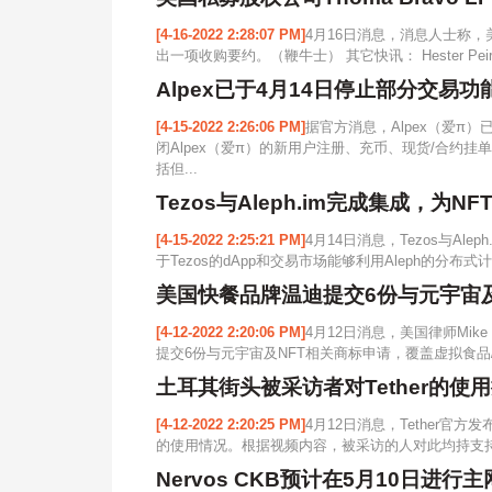
[4-16-2022 2:28:07 PM]
4月16日消息，消息人士称，美
出一项收购要约。（鞭牛士） 其它快讯： Hester Pe
Alpex已于4月14日停止部分交易功
[4-15-2022 2:26:06 PM]
据官方消息，Alpex（爱π）已
闭Alpex（爱π）的新用户注册、充币、现货/合约
括但...
Tezos与Aleph.im完成集成，
[4-15-2022 2:25:21 PM]
4月14日消息，Tezos与A
于Tezos的dApp和交易市场能够利用Aleph的分布式
美国快餐品牌温迪提交6份与元宇宙及
[4-12-2022 2:20:06 PM]
4月12日消息，美国律师Mike 
提交6份与元宇宙及NFT相关商标申请，覆盖虚拟食品
土耳其街头被采访者对Tether的使
[4-12-2022 2:20:25 PM]
4月12日消息，Tether官
的使用情况。根据视频内容，被采访的人对此均持支持态
Nervos CKB预计在5月10日进行