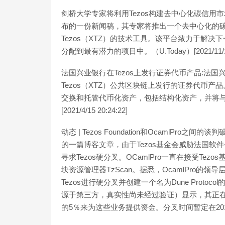
剑桥大学专家将利用Tezos构建去中心化碳信用市
布的一份新闻稿，其专家将推出一个去中心化的碳
Tezos（XTZ）的技术工具。该平台致力于解
分配到最有潜力的项目中。（U.Today）[2021/11/10 
法国兴业银行在Tezos上发行证券代币产品:法
Tezos（XTZ）公共区块链上发行的证券代币产品。
交换和托管代币化资产，包括结构化资产，并将与SW
[2021/4/15 20:24:22]
动态 | Tezos Foundation和OcamlPro之间的谈
的一篇博客文章，由于Tezos基金会威胁法国软件公
寻求Tezos硬分叉。OCamlPro一直在接受Tezo
块资源管理器TzScan。据悉，OcamlPro的领导层与
Tezos进行硬分叉并创建一个名为Dune Protocol
源于第三方，真实性尚未经过验证）显示，其正在
的5％来为这些业务提供资金。分叉时间暂定在20