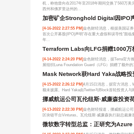
机，称他曾向在2017年至2018年期间交换了560
西州和佛罗里达州的...
加密矿企Stronghold Digita
[4-16-2022 2:27:55 PM]
金色财经消息，根据美国证券交易委
首次公开募股(IPO)声明“存在重大虚假和误导性”
年...
Terraform Labs向LFG捐赠1000
[4-14-2022 2:24:20 PM]
金色财经消息，据Terra官方推特，
展组织Luna Foundation Guard（LFG）捐赠了额外
Mask Network获Hard Yaka
[4-15-2022 2:26:12 PM]
4月15日消息，据官方消息，Web
额未披露。Hard Yaka由Twitter与Block首轮投资人与顾
挪威航运公司瓦伦纽斯·威廉森投资荷兰
[4-13-2022 2:22:30 PM]
金色财经报道，挪威航运公司瓦伦纽
区块链平台Vinturas。瓦伦纽斯·威廉森执行副总裁兼首席数
微软数字转型总监：正研究为Azure 