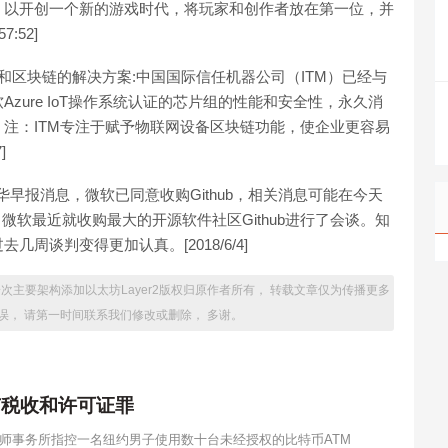
，以开创一个新的游戏时代，将玩家和创作者放在第一位，并
:52]
网和区块链的解决方案:中国国际信任机器公司（ITM）已经与
zure IoT操作系统认证的芯片组的性能和安全性，永久消
注：ITM专注于赋予物联网设备区块链功能，使企业更容易
]
南华早报消息，微软已同意收购Github，相关消息可能在今天
。微软最近就收购最大的开源软件社区Github进行了会谈。知
周谈判变得更加认真。[2018/6/4]
下一次主要架构添加以太坊Layer2版权归原作者所有， 转载文章仅为传播更多
误， 请第一时间联系我们修改或删除， 多谢。
有税收和许可证罪
师事务所指控一名纽约男子使用数十台未经授权的比特币ATM