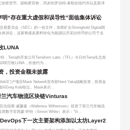
万美元加密货币。据检察官称，35岁的罗伯特-泰勒在纽约市以及新泽
l因IPO声明“存在重大虚假和误导性”面临集体诉讼
员会（SEC）的一份文件，加密矿企Stronghold Digital因
面临集体诉讼，这家将煤炭废料转化为能源以开采比特币的公司于去
万枚LUNA
Terra的开发公司Terraform Labs（TFL）今日向Terra生态发
的1000万枚LUNA，价值约为...
战略投资，投资金额未披露
3门户项目Mask Network宣布获Hard Yaka战略投资，投资金
问Greg Kidd创立。Mask表示...
汽车物流区块链Vinturas
斯·威廉森（Wallenius Wilhemsen）投资了荷兰汽车物流
字官西蒙·怀特（Simon White）表示：“Vi...
DevOps下一次主要架构添加以太坊Layer2