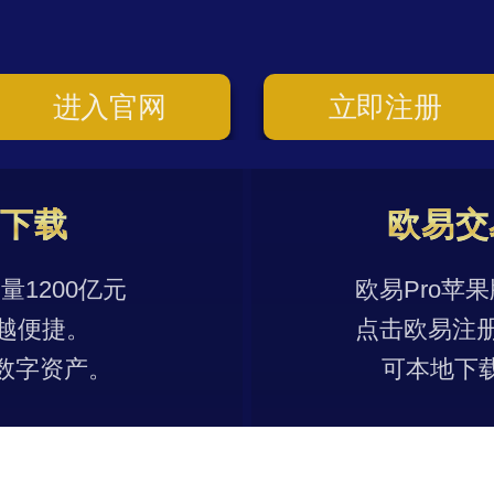
进入官网
立即注册
p下载
欧易交
1200亿元
欧易Pro苹
越便捷。
点击欧易注
数字资产。
可本地下