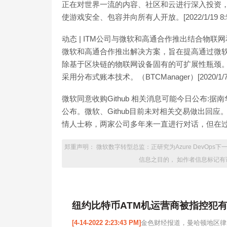
正在对世界一流的内容、社区和云进行深入投资
使游戏安全、包容并向所有人开放。[2022/1/19 8:57
动态 | ITM公司与微软和高通合作推出结合物联
微软和高通合作推出解决方案，旨在提高通过微软A
除基于区块链的物联网设备固有的可扩展性瓶颈。
采用分布式账本技术。（BTCManager）[2020/1/7
微软同意收购Github 相关消息可能今日公布:据
公布。微软、Github目前未对相关交易做出回应
情人士称，两家公司多年来一直进行对话，但在过去几
郑重声明： 微软数字转型总监：正研究为Azure DevOps
信息之目的， 如作者信息标记有
纽约比特币ATM机运营商被指控犯
[4-14-2022 2:23:43 PM]
金色财经报道，曼哈顿地区律