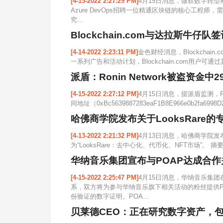
[4-15-2022 2:27:29 PM]
4月15日消息，微软数字转型和
Azure DevOps招聘一位精通区块链的核心工程师，
究...
Blockchain.com与达拉斯牛仔
[4-14-2022 2:23:11 PM]
金色财经消息，Blockcha
一系列广告和活动计划，Blockchain.com用户可
派盾：Ronin Network被盗资金中29
[4-15-2022 2:27:12 PM]
4月15日消息，据派盾监测，Ro
间地址（0xBc5639887283eaF1B8E966e0b2fa699
哈佛商学院发布关于LooksRare的
[4-13-2022 2:21:32 PM]
4月13日消息，哈佛商学院发布关于
为“LooksRare：去中心化、代币化、NFT市场”。 摘
华纳音乐集团宣布与POAP达成合作
[4-15-2022 2:25:47 PM]
4月15日消息，华纳音乐集团
系，双方将为参与华纳音乐旗下相关活动的粉丝提供P
份验证的数字证明。POA...
贝莱德CEO：正在研究数字资产，