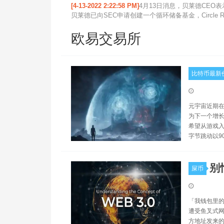
[4-13-2022 2:22:58 PM]
4月13日消息，贝莱德CEO
贝莱德已向SEC申请创建一个循环储备基金，Circle Re
欧易交易所
比特币最新
元宇宙近期在
为下一个增长
希望从游戏入
字节跳动以9
别
屎币
「我钱包里的 E
遭受鱼叉式网络钓
方地址发来的