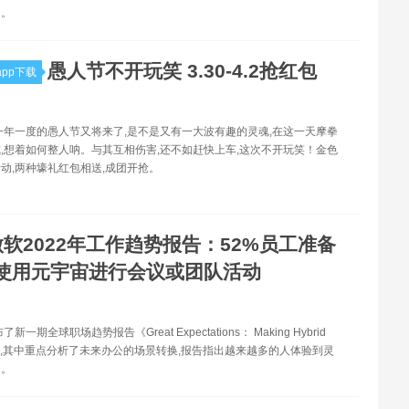
H。
愚人节不开玩笑 3.30-4.2抢红包
pp下载
一年一度的愚人节又将来了,是不是又有一大波有趣的灵魂,在这一天摩拳
,想着如何整人呐。与其互相伤害,还不如赶快上车,这次不开玩笑！金色
动,两种壕礼红包相送,成团开抢。
微软2022年工作趋势报告：52%员工准备
使用元宇宙进行会议或团队活动
新一期全球职场趋势报告《Great Expectations： Making Hybrid
ork》,其中重点分析了未来办公的场景转换,报告指出越来越多的人体验到灵
处。