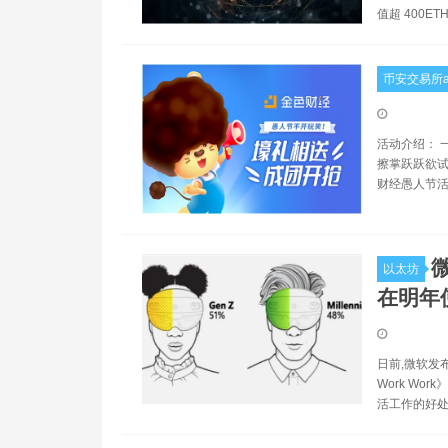
值超 400ET
币安交易所a
活动介绍： 
擦掌跃跃欲试
财经愚人节活
以太坊
在明年
日前,微软发布了
Work W
活工作的好