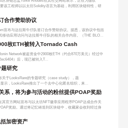
区块链总监Yorke Rhodes在其社交网站表示，正在为微软
需要该工程师以以太坊Solidity语言为基础，利用区块链特性，研
队签订合作赞助协议
in.com宣布与达拉斯牛仔队签订合作赞助协议。据悉，该协议中包括
通过其移动应用访问与达拉斯牛仔队的相关合作内容。（THE BLO...
00枚ETH被转入Tornado Cash
nin Network被盗资金中2900枚ETH（约合870万美元）经过中
8D2ec6404）后，现已被转入T...
专题研究
LooksRare的专题研究（case study），题
要显示，LooksRare推出了一个去中心化匿名组织，来...
关系，将为参与活动的粉丝提供POAP奖励
在其官方网站宣布与以太坊NFT徽章应用程序POAP达成合作关
OAP奖励。通过将记忆铸造到区块链中，收藏家会收到经过身
包括加密资产