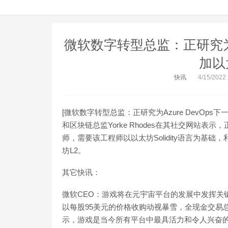
微软数字转型总监：正研究为A
加以太
快讯
4/15/2022
[微软数字转型总监：正研究为Azure DevOps
和区块链总监Yorke Rhodes在其社交网站表示
师，需要该工程师以以太坊Solidity语言为
坊L2。
其它快讯：
微软CEO：游戏将在元宇宙平台的发展中发挥关键
以每股95美元的价格收购动视暴雪，全现金交易总价值
示，游戏是当今所有平台中最具活力和令人兴奋