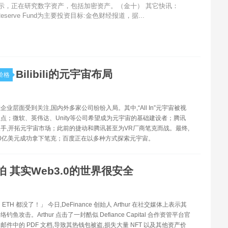
表示，正在研究数字资产，包括加密资产。（金十） 其它快讯：
serve Fund为主要投资目标:金色财经报道，据...
Bilibili的元宇宙布局
价格
企业层面受到关注,国内外多家公司纷纷入局。其中,“All In”元宇宙被视
点；微软、英伟达、Unity等公司希望成为元宇宙的基础建设者；腾讯
手,开拓元宇宙市场；此前的捷动和腾讯甚至为VR厂商笔克而战。最终,
0亿美元成功拿下笔克；百度正在以多种方式探索元宇宙。
怕 其实Web3.0的世界很安全
TH 都没了！」 今日,DeFinance 创始人 Arthur 在社交媒体上表示其
鱼攻击。Arthur 点击了一封酷似 Defiance Capital 合作资管平台官
邮件中的 PDF 文档,导致其热钱包被盗,损失大量 NFT 以及其他资产价