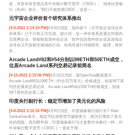
架，并宣布有意推出其中央银行数字货币（CBDC）。 纳米比亚银
行（BoN）表示，“我们不能忽视CBDC，这是一...
元宇宙企业评价首个研究体系推出
[4-9-2022 2:14:19 PM]
4月9日消息，国内首个《元宇宙企业综合评
价体系》已于日前正式完成。据介绍，这一评价体系是通过对国内
互联网企业、智能制造类科技企业、软件信息类科技企业及游戏企
业等在元宇宙相关领域的行动、布局等进行详细研究、梳理，将评
价...
Arcade Land#82和#54分别以99ETH和50ETH成交，
位居Arcade Land系列交易记录前两名
[4-10-2022 2:15:56 PM]
4月10日消息，据OpenSea数据显示，
Arcade Land#82以99ETH（约合32万美元）价格成交，创该NFT系
列历史最高交易记录。Arcade Land#54以50ETH价格成交，创该
NFT系列历史第二高...
印度央行副行长：稳定币增加了美元化的风险
[4-8-2022 2:12:16 PM]
4月8日消息，印度储备银行副行长T Rabi
Sankarhas表示，稳定币比加密货币威胁更大，因为它增加了美元
化的风险。直到两年前，印度储备银行与大多数中央银行一样，对
中央银行数字货币 ( CBDC ) 一直处于观...