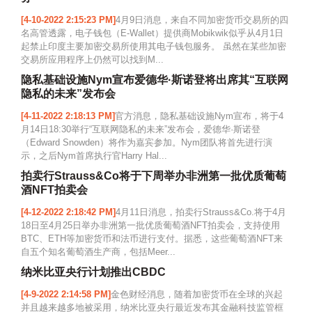
[4-10-2022 2:15:23 PM]
4月9日消息，来自不同加密货币交易所的四
名高管透露，电子钱包（E-Wallet）提供商Mobikwik似乎从4月1日
起禁止印度主要加密交易所使用其电子钱包服务。 虽然在某些加密
交易所应用程序上仍然可以找到M...
隐私基础设施Nym宣布爱德华·斯诺登将出席其“互联网
隐私的未来”发布会
[4-11-2022 2:18:13 PM]
官方消息，隐私基础设施Nym宣布，将于4
月14日18:30举行“互联网隐私的未来”发布会，爱德华·斯诺登
（Edward Snowden）将作为嘉宾参加。Nym团队将首先进行演
示，之后Nym首席执行官Harry Hal...
拍卖行Strauss&Co将于下周举办非洲第一批优质葡萄
酒NFT拍卖会
[4-12-2022 2:18:42 PM]
4月11日消息，拍卖行Strauss&Co.将于4月
18日至4月25日举办非洲第一批优质葡萄酒NFT拍卖会，支持使用
BTC、ETH等加密货币和法币进行支付。据悉，这些葡萄酒NFT来
自五个知名葡萄酒生产商，包括Meer...
纳米比亚央行计划推出CBDC
[4-9-2022 2:14:58 PM]
金色财经消息，随着加密货币在全球的兴起
并且越来越多地被采用，纳米比亚央行最近发布其金融科技监管框