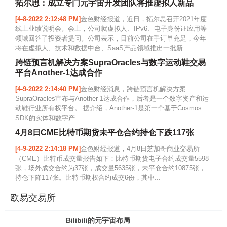
拓尔思：成立专门元宇宙开发团队将推虚拟人新品
[4-8-2022 2:12:48 PM]
金色财经报道，近日，拓尔思召开2021年度
线上业绩说明会。会上，公司就虚拟人、IPv6、电子身份证应用等
领域回答了投资者提问。公司表示，目前公司在手订单充足，今年
将在虚拟人、技术和数据中台、SaaS产品领域推出一批新...
跨链预言机解决方案SupraOracles与数字运动鞋交易
平台Another-1达成合作
[4-9-2022 2:14:40 PM]
金色财经消息，跨链预言机解决方案
SupraOracles宣布与Another-1达成合作，后者是一个数字资产和运
动鞋行业所有权平台。 据介绍，Another-1是第一个基于Cosmos
SDK的实体和数字产...
4月8日CME比特币期货未平仓合约持仓下跌117张
[4-9-2022 2:14:18 PM]
金色财经报道，4月8日芝加哥商业交易所
（CME）比特币成交量报告如下：比特币期货电子合约成交量5598
张，场外成交合约为37张，成交量5635张，未平仓合约10875张，
持仓下降117张。比特币期权合约成交6份，其中...
欧易交易所
Bilibili的元宇宙布局