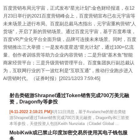
百度营销布局元宇宙，正式发布“星光计划”:金色财经报道，在12
月23日举行的2021百度营销峰会上，百度营销宣布已在元宇宙等
未来场景上进行布局。百度副总裁马杰指出，元宇宙重构营销“人
货场”，开启了新的营销场景。通过百度元宇宙，基于百度希壤，
百度VR产业化平台全面升级，品牌可连接未来场景。同时，百度
营销推出三大举措：一是发布度星选“星光计划”，通过100+亿流
量、创作者训练营等助力企业内容营销；二是升级“基木鱼”智能
商家经营平台；三是升级营销管理平台。百度集团执行副总裁认
为，互联网行业的下一波红利是“互联互通”，推动行业跑步进入
AI营销时代。（证券时报）[2021/12/23 7:59:45]
射击类链游Shrapnel通过Token销售完成700万美元融
资，Dragonfly等参投
[4-11-2022 2:18:21 PM]
4月11日消息，基于Avalanche的射击类链
游Shrapnel通过Token销售完成700万美元融资，Dragonfly和三箭资
本等参投，天使投资人包括Keith Nunziata（Citadel Global ...
MobiKwik或已禁止印度加密交易所使用其电子钱包服
务