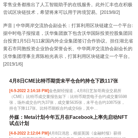
零售业务都推出了人工智能助手的在线服务。此外汇丰也在积极
尝试区块链技术，希望将来可以用于跨境贸易。[2019/8/2]
声音 | 中华两岸交流协会副会长：打算利用区块链建立一个平台:
据中时电子报报道，沃华集团旗下包含沃华国际投资控股集团回
台投资1月5日与11家国内外企业集团签订合作协议。担任湖北省
黄石市同胞投资企业协会荣誉会长、中华两岸交流协会副会长的
沃华集团理事主席陈柏光表示，打算利用区块链建立一个平台。
[2019/1/6]
4月8日CME比特币期货未平仓合约持仓下跌117张
[4-9-2022 2:14:18 PM]
金色财经报道，4月8日芝加哥商业交易所
（CME）比特币成交量报告如下：比特币期货电子合约成交量5598
张，场外成交合约为37张，成交量5635张，未平仓合约10875张，
持仓下降117张。比特币期权合约成交6份，其中...
外媒：Meta计划今年五月在Facebook上率先启动NFT
试点计划
[4-8-2022 2:12:04 PM]
4月8日消息，根据英国《金融时报》获得