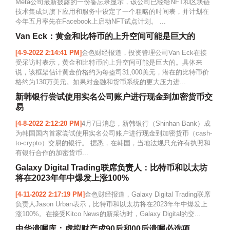
Meta公司最新披露的一份备忘录显示，该公司已经给NFT和区块链
技术集成到旗下应用和服务中设定了一个粗略的时间表，并计划在
今年五月率先在Facebook上启动NFT试点计划。 ...
Van Eck：黄金和比特币的上升空间可能是巨大的
[4-9-2022 2:14:41 PM]
金色财经报道，投资管理公司Van Eck在接
受采访时表示，黄金和比特币的上升空间可能是巨大的。具体来
说，该框架估计黄金价格约为每盎司31,000美元，潜在的比特币价
格约为130万美元。如果对金融和货币系统的更大压力进...
新韩银行尝试使用实名公司账户进行现金到加密货币交
易
[4-8-2022 2:12:20 PM]
4月7日消息，新韩银行（Shinhan Bank）成
为韩国国内首家尝试使用实名公司账户进行现金到加密货币（cash-
to-crypto）交易的银行。 据悉，在韩国，当地法规只允许有执照和
有银行合作的加密货币...
Galaxy Digital Trading联席负责人：比特币和以太坊
将在2023年年中爆发上涨100%
[4-11-2022 2:17:19 PM]
金色财经报道，Galaxy Digital Trading联席
负责人Jason Urban表示，比特币和以太坊将在2023年年中爆发上
涨100%。在接受Kitco News的新采访时，Galaxy Digital的交...
中华遗嘱库：虚拟财产成90后和00后遗嘱必选项