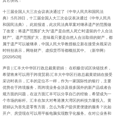
其它快讯：
十三届全国人大三次会议表决通过了《中华人民共和国民法
典》:5月28日，十三届全国人大三次会议表决通过《中华人民共
和国民法典》。此前报道，此次民法典草案对继承遗产的范围做
了改变：将遗产范围扩大为“遗产是自然人死亡时遗留的个人合法
财产”。遗产范围扩大，意味着只要是自然人合法取得的财产，都
属于遗产可以被继承，中国人民大学教授杨立新在接受央视采访
时特别表示，网络财产、虚拟货币等都概括其中。（新华网）
[2020/5/28]
声音 | 汇丰大中华区行政总裁黄碧娟： 在积极尝试区块链技术，
希望将来可以用于跨境贸易:汇丰大中华区行政总裁黄碧娟在接受
采访时表示，汇丰的定位不一样，作为一家国际性的银行，主要
优势在于跨境服务，而跨境业务会涉及很多国外的新产品或者合
规方面的问题，在这方面汇丰可以分享自己的经验，希望成为一
个市场的标杆。汇丰在加大对粤港澳大湾区的科技力量投入。黄
碧娟认为首先是零售方面，怎么为客户提供更便捷的服务？比如
开户、房贷现在可以用平板电脑实现数字化服务。在对公业务和