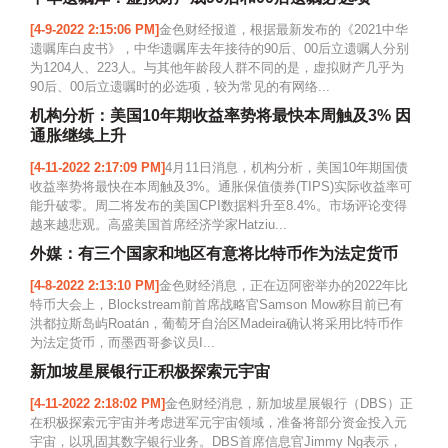
[4-9-2022 2:15:06 PM]
金色财经报道，根据最新发布的《2021中华
遗嘱库白皮书》，中华遗嘱库去年接待的90后、00后立遗嘱人分别
为1204人、223人。与其他年龄段人群不同的是，虚拟财产几乎为
90后、00后立遗嘱时的必选项，较为常见的有网络...
机构分析：美国10年期收益率势将最快本周触及3% 因
通胀继续上升
[4-11-2022 2:17:09 PM]
4月11日消息，机构分析，美国10年期国债
收益率势将最快在本周触及3%。通胀保值债券(TIPS)实际收益率可
能升破零。周二将发布的美国CPI数据料升至8.4%。市场评论变得
越来越悲观。高盛美国首席经济学家Hatziu...
外媒：有三个国家和地区有意将比特币作为法定货币
[4-8-2022 2:13:10 PM]
金色财经消息，正在迈阿密举办的2022年比
特币大会上，Blockstream前首席战略官Samson Mow称目前已有
洪都拉斯岛屿Roatán，葡萄牙自治区Madeira确认将采用比特币作
为法定货币，而墨西哥参议员I...
新加坡星展银行正积极探索元宇宙
[4-11-2022 2:18:02 PM]
金色财经消息，新加坡星展银行（DBS）正
在积极探索元宇宙并考虑进军元宇宙领域，准备将部分资金投入元
宇宙，以巩固其数字银行业务。DBS首席信息官Jimmy Ng表示，