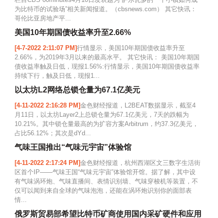
为比特币的试验场”相关新闻报道。（cbsnews.com） 其它快讯：
哥伦比亚房地产平...
美国10年期国债收益率升至2.66%
[4-7-2022 2:11:07 PM]
行情显示，美国10年期国债收益率升至
2.66%，为2019年3月以来的最高水平。 其它快讯： 美国10年期国
债收益率触及日低，现报1.56%:行情显示，美国10年期国债收益率
持续下行，触及日低，现报1...
以太坊L2网络总锁仓量为67.1亿美元
[4-11-2022 2:16:28 PM]
金色财经报道，L2BEAT数据显示，截至4
月11日，以太坊Layer2上总锁仓量为67.1亿美元，7天的跌幅为
10.21%。其中锁仓量最高的为扩容方案Arbitrum，约37.3亿美元，
占比56.12%；其次是dYd...
气味王国推出“气味元宇宙”体验馆
[4-11-2022 2:17:24 PM]
金色财经报道，杭州西湖区文三数字生活街
区首个IP——气味王国“气味元宇宙”体验馆开馆。据了解，其中设
有气味涡环炮、气味直播间、表情识别墙、气味穿梭机等装置，不
仅可以闻到来自全球的气味泡泡，还能在涡环炮识别你的面部表
情...
俄罗斯贸易部希望比特币矿商使用国内采矿硬件和应用