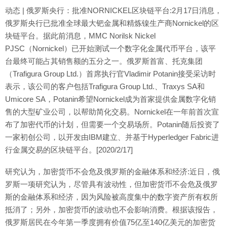
动态 | 俄罗斯央行：批准NORNICKEL区块链平台:2月17日消息，
俄罗斯央行已批准全球最大钯金属和精炼镍生产商Nornickel的区
块链平台。据此前消息，MMC Norilsk Nickel
PJSC（Nornickel）已开始测试一个数字化金属代币平台，该平
台最终可能占其销售额的五分之一。俄罗斯首富、托克集团
（Trafigura Group Ltd.）首席执行官Vladimir Potanin接受采访时
表示，该公司的客户包括Trafigura Group Ltd.、Traxys SA和
Umicore SA，Potanin希望Nornickel成为首家提供金属数字化销
售的大型矿业公司，以帮助简化交易。Nornickel在一年前首次宣
布了加密代币的计划，但需要一个交易场所。Potanin随后投资了
一家初创公司，以开发由IBM建立、并基于Hyperledger Fabric进
行金属交易的区块链平台。[2020/2/17]
研究认为，加密货币不会危及俄罗斯的金融体系和经济:近日，俄
罗斯一项研究认为，尽管具有波动性，但加密货币不会危及俄罗
斯的金融体系和经济，因为风险被高度集中的数字资产所有权所
抵消了；另外，加密货币的波动也不会影响消费。根据该报告，
俄罗斯居民在今年第一季度拥有价值75亿至140亿美元的加密货