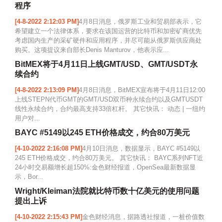
程序
[4-8-2022 2:12:03 PM]
4月8日消息，俄罗斯工业和贸易部表示，它
希望建立一个法律体系，要求在该国运营的比特币和加密矿商优先
考虑国内生产的采矿硬件和应用程序，并尽可能从俄罗斯供应商处
购买。这项提议来自部长Denis Manturov，他表示应...
BitMEX将于4月11日上线GMT/USD、GMT/USDT永
续合约
[4-8-2022 2:13:09 PM]
4月8日消息，BitMEX宣布将于4月11日12:00
上线STEPN代币GMT的GMT/USD双币种永续合约以及GMTUSDT
线性永续合约，合约最高支持33倍杠杆。 其它快讯： 动态 | 一纽约
用户对...
BAYC #5149以245 ETH价格成交，约合80万美元
[4-10-2022 2:16:08 PM]
4月10日消息，数据显示，BAYC #5149以
245 ETH价格成交，约合80万美元。 其它快讯： BAYC系列NFT近
24小时交易额增长超150%:金色财经报道，OpenSea最新数据显
示，Bor...
Wright/Kleiman法院就比特币数十亿美元的使用问题
提出上诉
[4-10-2022 2:15:43 PM]
金色财经消息，据路透社报道，一桩价值数