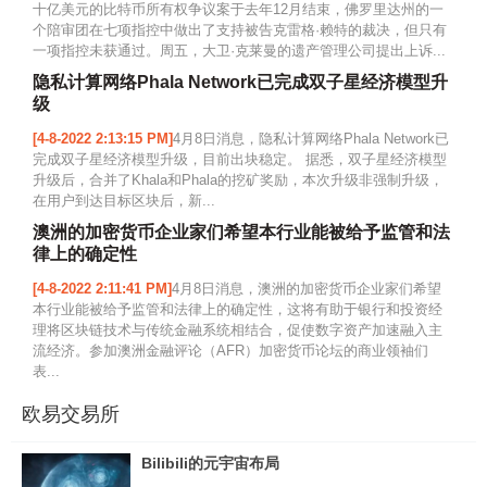
十亿美元的比特币所有权争议案于去年12月结束，佛罗里达州的一
个陪审团在七项指控中做出了支持被告克雷格·赖特的裁决，但只有
一项指控未获通过。周五，大卫·克莱曼的遗产管理公司提出上诉...
隐私计算网络Phala Network已完成双子星经济模型升
级
[4-8-2022 2:13:15 PM]
4月8日消息，隐私计算网络Phala Network已
完成双子星经济模型升级，目前出块稳定。 据悉，双子星经济模型
升级后，合并了Khala和Phala的挖矿奖励，本次升级非强制升级，
在用户到达目标区块后，新...
澳洲的加密货币企业家们希望本行业能被给予监管和法
律上的确定性
[4-8-2022 2:11:41 PM]
4月8日消息，澳洲的加密货币企业家们希望
本行业能被给予监管和法律上的确定性，这将有助于银行和投资经
理将区块链技术与传统金融系统相结合，促使数字资产加速融入主
流经济。参加澳洲金融评论（AFR）加密货币论坛的商业领袖们
表...
欧易交易所
Bilibili的元宇宙布局