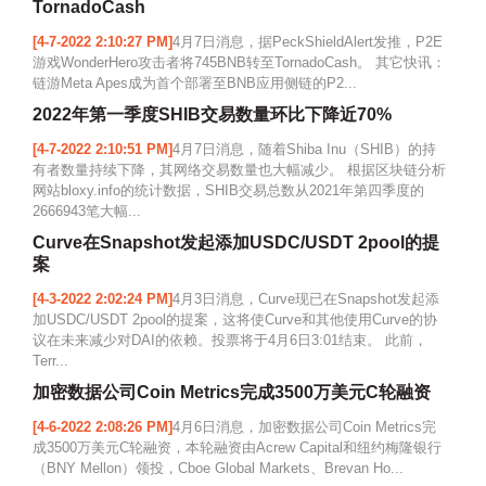
TornadoCash
[4-7-2022 2:10:27 PM]
4月7日消息，据PeckShieldAlert发推，P2E
游戏WonderHero攻击者将745BNB转至TornadoCash。 其它快讯：
链游Meta Apes成为首个部署至BNB应用侧链的P2...
2022年第一季度SHIB交易数量环比下降近70%
[4-7-2022 2:10:51 PM]
4月7日消息，随着Shiba Inu（SHIB）的持
有者数量持续下降，其网络交易数量也大幅减少。 根据区块链分析
网站bloxy.info的统计数据，SHIB交易总数从2021年第四季度的
2666943笔大幅...
Curve在Snapshot发起添加USDC/USDT 2pool的提
案
[4-3-2022 2:02:24 PM]
4月3日消息，Curve现已在Snapshot发起添
加USDC/USDT 2pool的提案，这将使Curve和其他使用Curve的协
议在未来减少对DAI的依赖。投票将于4月6日3:01结束。 此前，
Terr...
加密数据公司Coin Metrics完成3500万美元C轮融资
[4-6-2022 2:08:26 PM]
4月6日消息，加密数据公司Coin Metrics完
成3500万美元C轮融资，本轮融资由Acrew Capital和纽约梅隆银行
（BNY Mellon）领投，Cboe Global Markets、Brevan Ho...