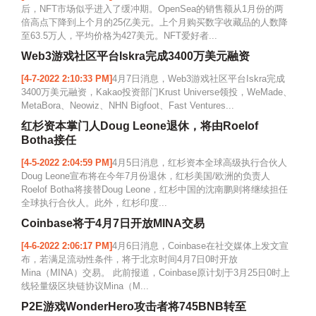
后，NFT市场似乎进入了缓冲期。OpenSea的销售额从1月份的两
倍高点下降到上个月的25亿美元。上个月购买数字收藏品的人数降
至63.5万人，平均价格为427美元。NFT爱好者...
Web3游戏社区平台Iskra完成3400万美元融资
[4-7-2022 2:10:33 PM]
4月7日消息，Web3游戏社区平台Iskra完成
3400万美元融资，Kakao投资部门Krust Universe领投，WeMade、
MetaBora、Neowiz、NHN Bigfoot、Fast Ventures...
红杉资本掌门人Doug Leone退休，将由Roelof
Botha接任
[4-5-2022 2:04:59 PM]
4月5日消息，红杉资本全球高级执行合伙人
Doug Leone宣布将在今年7月份退休，红杉美国/欧洲的负责人
Roelof Botha将接替Doug Leone，红杉中国的沈南鹏则将继续担任
全球执行合伙人。此外，红杉印度...
Coinbase将于4月7日开放MINA交易
[4-6-2022 2:06:17 PM]
4月6日消息，Coinbase在社交媒体上发文宣
布，若满足流动性条件，将于北京时间4月7日0时开放
Mina（MINA）交易。 此前报道，Coinbase原计划于3月25日0时上
线轻量级区块链协议Mina（M...
P2E游戏WonderHero攻击者将745BNB转至