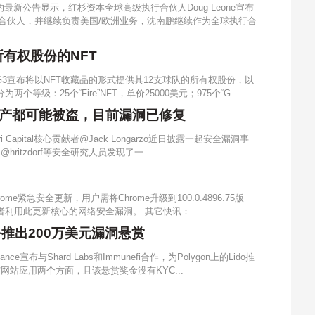
最新公告显示，红杉资本全球高级执行合伙人Doug Leone宣布
高级执行合伙人，并继续负责美国/欧洲业务，沈南鹏继续作为全球执行合
所有权股份的NFT
G3宣布将以NFT收藏品的形式提供其12支球队的所有权股份，以
等级：25个“Fire”NFT，单价25000美元；975个“G...
可借用资产都可能被盗，目前漏洞已修复
 Capital核心贡献者@Jack Longarzo近日披露一起安全漏洞事
hritzdorf等安全研究人员发现了一...
me紧急安全更新，用户需将Chrome升级到100.0.4896.75版
利用此更新核心的网络安全漏洞。 其它快讯： ...
服务推出200万美元漏洞悬赏
nce宣布与Shard Labs和Immunefi合作，为Polygon上的Lido推
网站应用两个方面，且该悬赏奖金没有KYC...