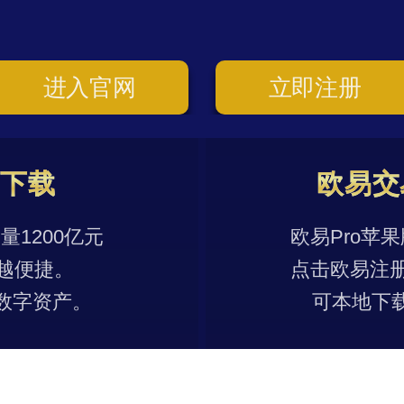
进入官网
立即注册
p下载
欧易交
1200亿元
欧易Pro苹
越便捷。
点击欧易注
数字资产。
可本地下