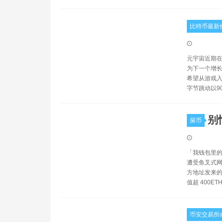
比特币最新
元宇宙近期在
为下一个增长
希望从游戏入
字节跳动以9
别
屎币
「我钱包里的 E
遭受鱼叉式网络钓
方地址发来的
值超 400ET
币安交易所a