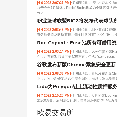
[4-6-2022 2:07:27 PM]
4月6日消息，据红杉资本发布的
将于今年7月退休，Roelof Botha将成为全球
伙人...
职业篮球联盟BIG3将发布代表球队
[4-4-2022 2:03:43 PM]
4月4日消息，职业篮球联盟BI
有效地分割球队所有权。每个团队将有1000个NFT，分为两个
Rari Capital：Fuse池所有
[4-4-2022 2:03:14 PM]
4月4日消息，DeFi借贷协议Rari
件，此前在3月3日下午4:30左右，包括@samczsun、@
谷歌发布新版Chrome紧急安全更新
[4-6-2022 2:08:36 PM]
4月6日消息，谷歌发布新版Chro
本，此次更新修复约28个安全漏洞。据悉，暂无攻击者
Lido为Polygon链上流动性质押
[4-7-2022 2:10:25 PM]
4月7日消息，质押协议Lido Fina
出200万美元漏洞赏金计划，悬赏漏洞包括智能合约与
欧易交易所