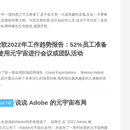
一年一度的愚人节又将来了,是不是又有一大波有趣的灵魂,在这一天摩拳
,想着如何整人呐。与其互相伤害,还不如赶快上车,这次不开玩笑！金色
动,两种壕礼红包相送,成团开抢。
微软2022年工作趋势报告：52%员工准备
使用元宇宙进行会议或团队活动
新一期全球职场趋势报告《Great Expectations： Making Hybrid
ork》,其中重点分析了未来办公的场景转换,报告指出越来越多的人体验到灵
处。
说说 Adob​​e 的元宇宙布局
pp下载
名鼎鼎的Adobe同学来报道了。 前两天,在 ”2022 Adobe 峰
obe正式公布了《Adobe元宇宙白皮书》,并发布了一系列全新的元宇宙构建