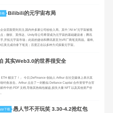
Bilibili的元宇宙布局
价格
企业层面受到关注,国内外多家公司纷纷入局。其中,“All In”元宇宙被视
点；微软、英伟达、Unity等公司希望成为元宇宙的基础建设者；腾讯
手,开拓元宇宙市场；此前的捷动和腾讯甚至为VR厂商笔克而战。最终,
0亿美元成功拿下笔克；百度正在以多种方式探索元宇宙。
怕 其实Web3.0的世界很安全
TH 都没了！」 今日,DeFinance 创始人 Arthur 在社交媒体上表示其
鱼攻击。Arthur 点击了一封酷似 Defiance Capital 合作资管平台官
邮件中的 PDF 文档,导致其热钱包被盗,损失大量 NFT 以及其他资产价
H。
愚人节不开玩笑 3.30-4.2抢红包
pp下载