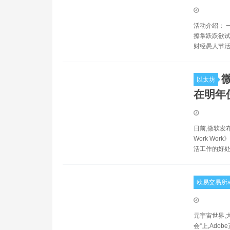
活动介绍： 
擦掌跃跃欲试
财经愚人节活
以太坊
在明年
日前,微软发布了
Work W
活工作的好
欧易交易所a
元宇宙世界,大
会“上,Ad