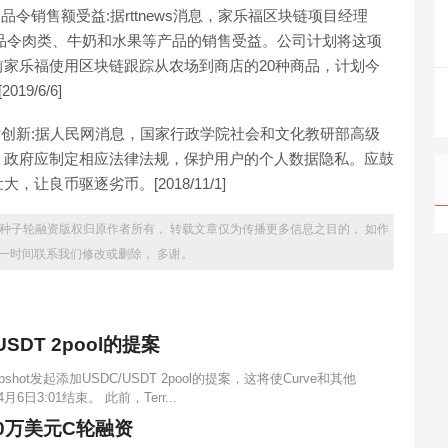
品令销售额受益:据rttnews消息，家乐福区块链项目经理
术跟踪食品令肉类、牛奶和水果等产品的销售受益。公司计划将这项
家乐福使用区块链跟踪从农场到商店的20种商品，计划今
9/6/6]
术创新:据人民网消息，国家行政学院社会和文化教研部高级
，政府应制定相应法律法规，保护用户的个人数据隐私。应鼓
良币驱逐劣币。[2018/11/1]
万美元种子轮融资版权归原作者所有， 转载文章仅为传播更多信息之目的， 如作
一时间联系我们修改或删除， 多谢。
USDT 2pool的提案
pshot发起添加USDC/USDT 2pool的提案，这将使Curve和其他
3:01结束。 此前，Terr...
500万美元C轮融资