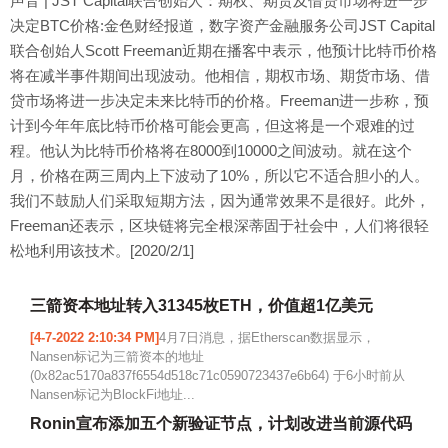
声音 | JST Capital联合创始人：期权、期货及借贷市场将进一步
决定BTC价格:金色财经报道，数字资产金融服务公司JST Capital
联合创始人Scott Freeman近期在播客中表示，他预计比特币价格
将在减半事件期间出现波动。他相信，期权市场、期货市场、借
贷市场将进一步决定未来比特币的价格。Freeman进一步称，预
计到今年年底比特币价格可能会更高，但这将是一个艰难的过
程。他认为比特币价格将在8000到10000之间波动。就在这个
月，价格在两三周内上下波动了10%，所以它不适合胆小的人。
我们不鼓励人们采取短期方法，因为通常效果不是很好。此外，
Freeman还表示，区块链将完全根深蒂固于社会中，人们将很轻
松地利用该技术。[2020/2/1]
三箭资本地址转入31345枚ETH，价值超1亿美元
[4-7-2022 2:10:34 PM]
4月7日消息，据Etherscan数据显示，
Nansen标记为三箭资本的地址
(0x82ac5170a837f6554d518c71c0590723437e6b64) 于6小时前从
Nansen标记为BlockFi地址...
Ronin宣布添加五个新验证节点，计划改进当前源代码