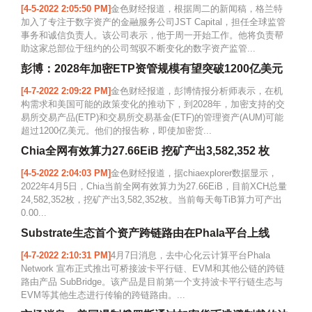
[4-5-2022 2:05:50 PM]
金色财经报道，根据周二的新闻稿，格兰特
加入了专注于数字资产的金融服务公司JST Capital，担任全球监管
事务和诚信负责人。该公司表示，他于周一开始工作。他将负责帮
助这家总部位于纽约的公司驾驭不断变化的数字资产监管...
彭博：2028年加密ETP资管规模有望突破1200亿美元
[4-7-2022 2:09:22 PM]
金色财经报道，彭博情报分析师表示，在机
构需求和美国可能的政策变化的推动下，到2028年，加密支持的交
易所交易产品(ETP)和交易所交易基金(ETF)的管理资产(AUM)可能
超过1200亿美元。他们的报告称，即使加密货...
Chia全网有效算力27.66EiB 挖矿产出3,582,352 枚
[4-5-2022 2:04:03 PM]
金色财经报道，据chiaexplorer数据显示，
2022年4月5日，Chia当前全网有效算力为27.66EiB，目前XCH总量
24,582,352枚，挖矿产出3,582,352枚。当前每天每TiB算力可产出
0.00...
Substrate生态首个资产跨链路由在Phala平台上线
[4-7-2022 2:10:31 PM]
4月7日消息，去中心化云计算平台Phala
Network 宣布正式推出可桥接波卡平行链、EVM和其他公链的跨链
路由产品 SubBridge。该产品是目前第一个支持波卡平行链生态与
EVM等其他生态进行传输的跨链路由。...