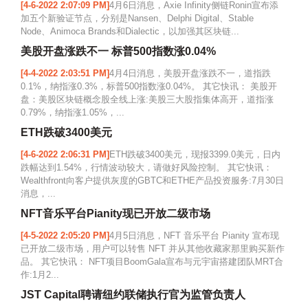
[4-6-2022 2:07:09 PM]
4月6日消息，Axie Infinity侧链Ronin宣布添
加五个新验证节点，分别是Nansen、Delphi Digital、Stable
Node、Animoca Brands和Dialectic，以加强其区块链...
美股开盘涨跌不一 标普500指数涨0.04%
[4-4-2022 2:03:51 PM]
4月4日消息，美股开盘涨跌不一，道指跌
0.1%，纳指涨0.3%，标普500指数涨0.04%。 其它快讯： 美股开
盘：美股区块链概念股全线上涨:美股三大股指集体高开，道指涨
0.79%，纳指涨1.05%，...
ETH跌破3400美元
[4-6-2022 2:06:31 PM]
ETH跌破3400美元，现报3399.0美元，日内
跌幅达到1.54%，行情波动较大，请做好风险控制。 其它快讯：
Wealthfront向客户提供灰度的GBTC和ETHE产品投资服务:7月30日
消息，...
NFT音乐平台Pianity现已开放二级市场
[4-5-2022 2:05:20 PM]
4月5日消息，NFT 音乐平台 Pianity 宣布现
已开放二级市场，用户可以转售 NFT 并从其他收藏家那里购买新作
品。 其它快讯： NFT项目BoomGala宣布与元宇宙搭建团队MRT合
作:1月2...
JST Capital聘请纽约联储执行官为监管负责人