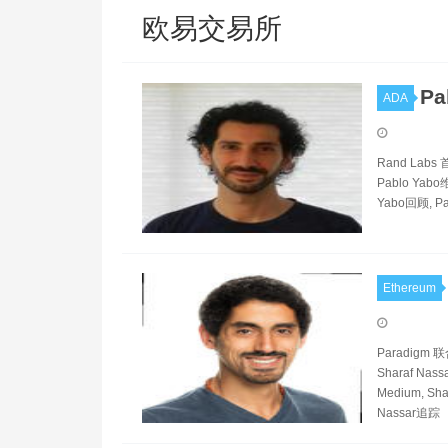
欧易交易所
Pa
ADA
Rand Labs
Pablo Yabo维
Yabo回顾, Pa
Ethereum
Paradigm 
Sharaf Nass
Medium, Sha
Nassar追踪