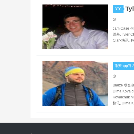
Ty
BTC
camlCase 创始
维基, Tyler Cl
Clark快讯, Ty
币安app官
Blaize 联合
Dima Koval
Kovalchuk M
快讯, Dima K