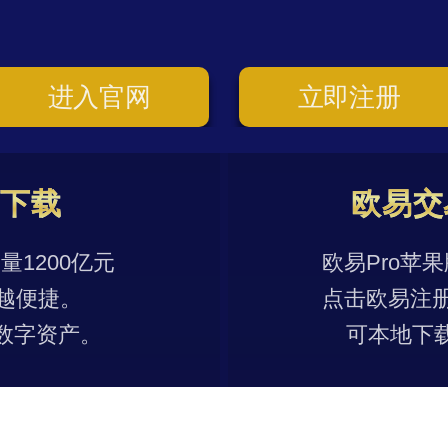
进入官网
立即注册
p下载
欧易交
1200亿元
欧易Pro苹
越便捷。
点击欧易注
数字资产。
可本地下