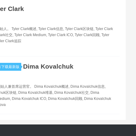
ler Clark
人。 Tyler Clark概述, Tyler Clark信息, Tyler Clark区块链, Tyler Clark
ark社交, Tyler Clark Medium, Tyler Clark ICO, Tyler Clark回顾, Tyler
ler Clark追踪
Dima Kovalchuk
方下载最新版
创始人兼首席运营官。 Dima Kovalchuk概述, Dima Kovalchuk信息,
chuk区块链, Dima Kovalchuk维基, Dima Kovalchuk社交, Dima
edium, Dima Kovalchuk ICO, Dima Kovalchuk回顾, Dima Kovalchuk
ova