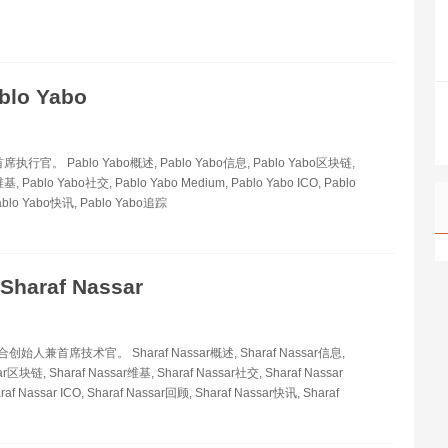
blo Yabo
 首席执行官。 Pablo Yabo概述, Pablo Yabo信息, Pablo Yabo区块链,
基, Pablo Yabo社交, Pablo Yabo Medium, Pablo Yabo ICO, Pablo
blo Yabo快讯, Pablo Yabo追踪
Sharaf Nassar
联合创始人兼首席技术官。 Sharaf Nassar概述, Sharaf Nassar信息,
ar区块链, Sharaf Nassar维基, Sharaf Nassar社交, Sharaf Nassar
raf Nassar ICO, Sharaf Nassar回顾, Sharaf Nassar快讯, Sharaf