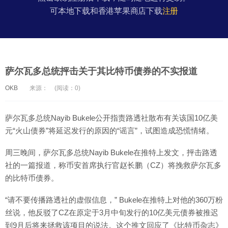
可本地下载和香港苹果商店下载
注册
萨尔瓦多总统抨击关于其比特币债券的不实报道
OKB
来源：
(阅读：0)
萨尔瓦多总统Nayib Bukele公开指责路透社散布有关该国10亿美
元“火山债券”将延迟发行的原因的“谣言”，试图造成恐慌情绪。
周三晚间，萨尔瓦多总统Nayib Bukele在推特上发文，抨击路透
社的一篇报道，称币安首席执行官赵长鹏（CZ）将挽救萨尔瓦多
的比特币债券。
“请不要传播路透社的虚假信息，” Bukele在推特上对他的360万粉
丝说，他反驳了CZ在原定于3月中旬发行的10亿美元债券被推迟
到9月后将来拯救该项目的说法。这个推文回应了《比特币杂志》