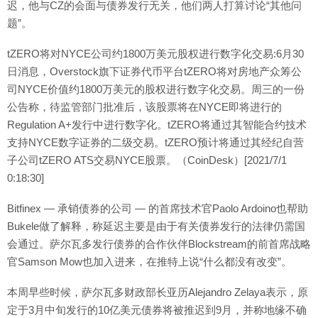
迟，他与CZ的会面与债券发行无关，他们两人打算讨论“其他问
题”。
tZERO将对NYCE公司约1800万美元股权进行数字化交易:6月30
日消息，Overstock旗下证券代币平台tZERO将对房地产众筹公
司NYCE价值约1800万美元的股权进行数字化交易。周三的一份
公告称，待监管部门批准后，该股票将在NYCE即将进行的
Regulation A+发行中进行数字化。tZERO将通过其智能合约技术
支持NYCE数字证券的二级交易。tZERO预计将通过其经纪自营
子公司tZERO ATS交易NYCE股票。（CoinDesk）[2021/7/1
0:18:30]
Bitfinex — 承销债券的公司 — 的首席技术官Paolo Ardoino也帮助
Bukele做了解释，称延迟主要是由于有关债券发行的法律仍需国
会通过。萨尔瓦多发行债券的合作伙伴Blockstream的前首席战略
官Samson Mow也加入进来，在推特上说“什么都没有改变”。
本周早些时候，萨尔瓦多财政部长亚历Alejandro Zelaya表示，原
定于3月中旬发行的10亿美元债券将被推迟到9月，并称地缘不确