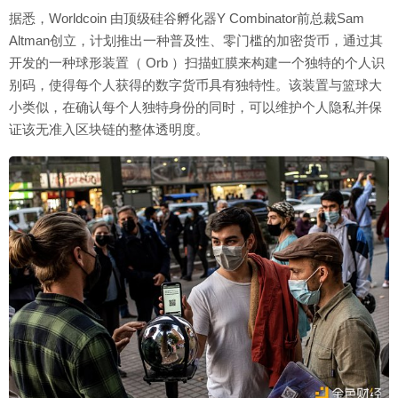
据悉，Worldcoin 由顶级硅谷孵化器Y Combinator前总裁Sam
Altman创立，计划推出一种普及性、零门槛的加密货币，通过其
开发的一种球形装置（ Orb ）扫描虹膜来构建一个独特的个人识
别码，使得每个人获得的数字货币具有独特性。该装置与篮球大
小类似，在确认每个人独特身份的同时，可以维护个人隐私并保
证该无准入区块链的整体透明度。