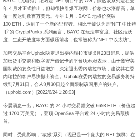
BAYC（无聊猿）绝对是 NFT 项目中的 OG，虽然该系列是在去
年 4 月才正式推出，但却很快引爆互联网，价格也水涨船高，单
价一度达到数百万美元。今年 1 月，BAYC 地板价突破
100 ETH，达到了一个新的里程碑。相比于被认为是“NFT 中比特
币”的 CryptoPunks 系列而言，BAYC 在玩法丰富度、社区活跃
度、生态开放度等方面碾压前者，也常被称为“NFT 中以太坊”。
加密交易平台Uphold决定退出委内瑞拉市场:6月23日消息，提供
加密货币交易和数字资产借记卡的平台Uphold表示，由于遵守美
国制裁的复杂性日益增加，决定退出委内瑞拉市场，建议其在委
内瑞拉的客户尽快撤出资金。Uphold在委内瑞拉的交易服务将持
续到7月31日，会从9月30日起全面限制该国用户的账户。
（uphold.com）[2022/6/24 1:28:03]
今晨消息一出，BAYC 的 24 小时交易额突破 6693 ETH（价值超
过 1700 万美元），登顶 OpenSea 平台近 24 小时内交易额榜
首。
同时，受此影响，“猿猴”系列（现已是一个庞大的 NFT 族群）在