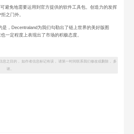
挥几乎不可避免地需要运用到官方提供的软件工具包。创造力的发挥
户拒之门外。
是，Decentraland为我们勾勒出了链上世界的美好版图
涨也一定程度上表现出了市场的积极态度。
信息之目的， 如作者信息标记有误， 请第一时间联系我们修改或删除， 多
谢。