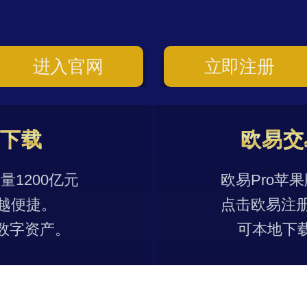
进入官网
立即注册
p下载
欧易交
1200亿元
欧易Pro苹
越便捷。
点击欧易注
数字资产。
可本地下