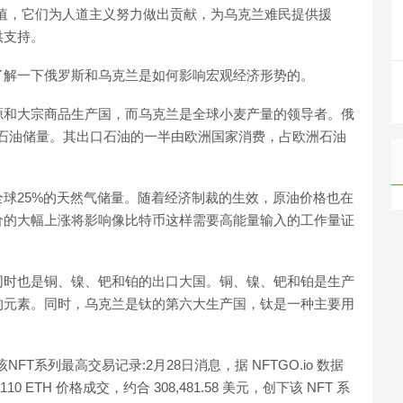
价值，它们为人道主义努力做出贡献，为乌克兰难民提供援
供支持。
了解一下俄罗斯和乌克兰是如何影响宏观经济形势的。
源和大宗商品生产国，而乌克兰是全球小麦产量的领导者。俄
石油储量。其出口石油的一半由欧洲国家消费，占欧洲石油
球25%的天然气储量。随着经济制裁的生效，原油价格也在
价的大幅上涨将影响像比特币这样需要高能量输入的工作量证
同时也是铜、镍、钯和铂的出口大国。铜、镍、钯和铂是生产
的元素。同时，乌克兰是钛的第六大生产国，钛是一种主要用
交，创下该NFT系列最高交易记录:2月28日消息，据 NFTGO.io 数据
 以 110 ETH 价格成交，约合 308,481.58 美元，创下该 NFT 系