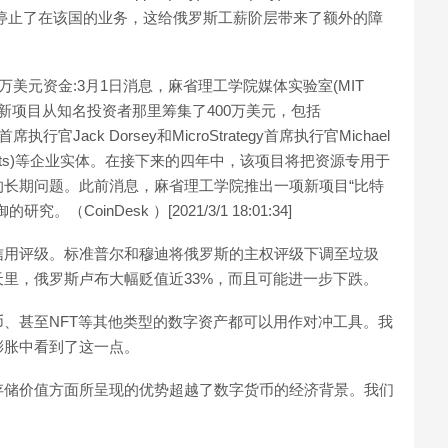
汇款服务也停止了在该国的业务，这给俄罗斯工薪阶层带来了额外的障
美元资金:3月1日消息，麻省理工学院媒体实验室(MIT
力”的新项目从知名投资者那里筹集了400万美元，包括
er首席执行官Jack Dorsey和MicroStrategy首席执行官Michael
tal Assets)等企业实体。在接下来的四年中，该项目将把资源专用于
长期问题。此前消息，麻省理工学院推出一项新项目“比特
inDesk ）[2021/3/1 18:01:34]
信用评级。标准普尔和穆迪将俄罗斯的主权评级下调至垃圾
里，俄罗斯卢布大幅贬值近33%，而且可能进一步下跌。
、甚至NFT等其他类型的数字资产都可以用作对冲工具。我
膨胀中看到了这一点。
存储价值方面所呈现的优势超越了数字货币的经济背景。我们