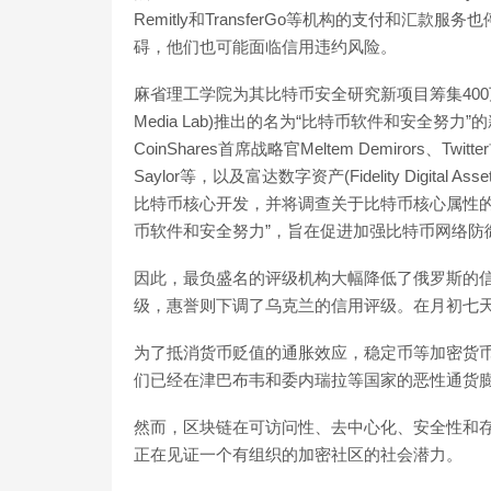
Remitly和TransferGo等机构的支付和
碍，他们也可能面临信用违约风险。
麻省理工学院为其比特币安全研究新项目筹集400万
Media Lab)推出的名为“比特币软件和安全努
CoinShares首席战略官Meltem Demirors、Twitt
Saylor等，以及富达数字资产(Fidelity Digi
比特币核心开发，并将调查关于比特币核心属性的
币软件和安全努力”，旨在促进加强比特币网络防御的研究。（Co
因此，最负盛名的评级机构大幅降低了俄罗斯的
级，惠誉则下调了乌克兰的信用评级。在月初七天
为了抵消货币贬值的通胀效应，稳定币等加密货币
们已经在津巴布韦和委内瑞拉等国家的恶性通货
然而，区块链在可访问性、去中心化、安全性和
正在见证一个有组织的加密社区的社会潜力。