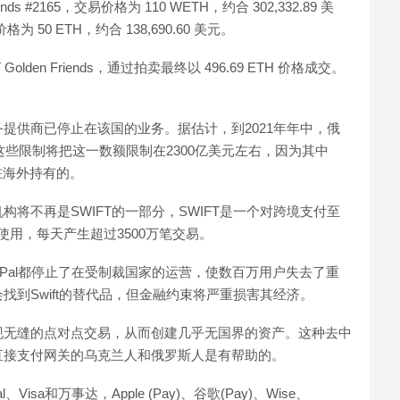
s #2165，交易价格为 110 WETH，约合 302,332.89 美
易价格为 50 ETH，约合 138,690.60 美元。
T Golden Friends，通过拍卖最终以 496.69 ETH 价格成交。
提供商已停止在该国的业务。据估计，到2021年年中，俄
这些限制将把这一数额限制在2300亿美元左右，因为其中
在海外持有的。
将不再是SWIFT的一部分，SWIFT是一个对跨境支付至
构使用，每天产生超过3500万笔交易。
yPal都停止了在受制裁国家的运营，使数百万用户失去了重
到Swift的替代品，但金融约束将严重损害其经济。
现无缝的点对点交易，从而创建几乎无国界的资产。这种去中
直接支付网关的乌克兰人和俄罗斯人是有帮助的。
a和万事达，Apple (Pay)、谷歌(Pay)、Wise、