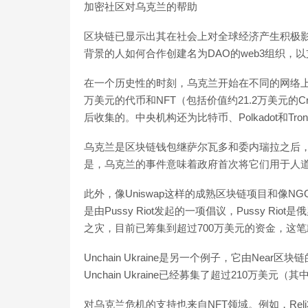
加密社区对乌克兰的帮助
区块链已显示出其在社会上对全球经济产生积极
背景的人如何合作创建名为DAO的web3组织，
在一个历史性的时刻，乌克兰开始在不同的网络上
万美元的代币和NFT（包括价值约21.2万美元的Cr
后收集的。中央机构还为比特币、Polkadot和T
乌克兰是区块链钱包继萨尔瓦多和委内瑞拉之后
是，乌克兰的事件意味着政府首次将它们用于人
此外，像Uniswap这样的成熟区块链项目和像N
是由Pussy Riot发起的一项倡议，Pussy 
之灾，目前已筹集到超过700万美元的资金，这
Unchain Ukraine是另一个例子，它由Near区块链
Unchain Ukraine已经募集了超过210万
对乌克兰危机的支持也来自NFT领域。例如，Reli3