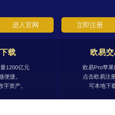
进入官网
立即注册
p下载
欧易交
1200亿元
欧易Pro苹
越便捷。
点击欧易注
数字资产。
可本地下