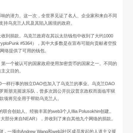
影响的潜力。这一次，全世界见证了名人、企业家和来自不同
以支持乌克兰人民及其陷入困境的政府。
收到捐款。乌克兰政府在其以太坊钱包中收到了大约1000
yptoPunk #5364），其中大多数是在宣布可能向贡献者空投
ron网络提供了可用的钱包。
，第一个被认可的国家政府使用加密货币的国家之一。不同的
道主义目的。
GO一样行事的独立DAO也加入了乌克兰的事业。乌克兰DAO
Riot是俄罗斯朋克摇滚乐队，曾多次因公开抗议普京政权而面临牢狱
笔款项将完全用于帮助乌克兰人。
的联合创始人、经验丰富的web3个人Illia Polusokhin创建。
美元（其中大部分来自NEAR），并收到了来自其他九个网络的捐款。
f，一项由Andrew Wang和web3社区成员发起的人道主义援