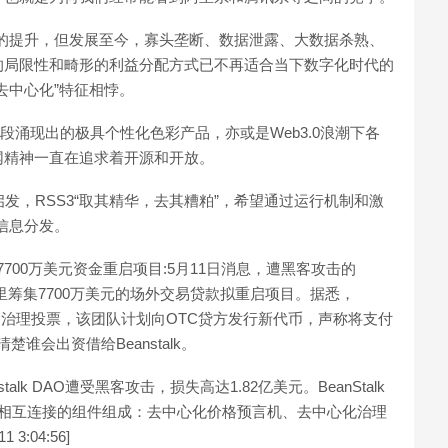
能力的提升，但发展至今，寡头垄断、数据泄露、大数据杀熟、
的局限性和畸形的利益分配方式已不再适合当下数字化时代的
去中心化”特征相悖。
早期阶段涌现出的极具个性化色彩产品，亦或是Web3.0浪潮下各
网精神一直在追求着开源和开放。
议启发，RSS3“取其精华，去其糟粕”，希望通过运行机制和激
的信息分发。
借入7700万美元资金重启项目:5月11日消息，遭黑客攻击的
私人投资者那里筹集7700万美元的场外交易贷款拟重启项目。据悉，
款融资的治理投票，该团队计划向OTC贷方发行新代币，声称将支付
谁会出资借给Beanstalk。
nstalk DAO遭受黑客攻击，损失高达1.82亿美元。BeanStalk
由三个相互连接的组件组成：去中心化价格预言机、去中心化治理
3:04:56]