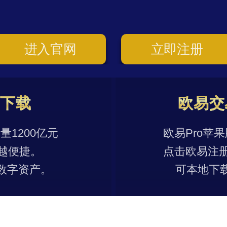
进入官网
立即注册
p下载
欧易交
1200亿元
欧易Pro苹
越便捷。
点击欧易注
数字资产。
可本地下