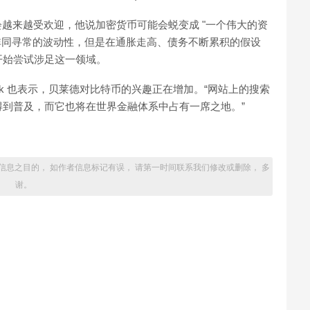
比特币会越来越受欢迎，他说加密货币可能会蜕变成 "一个伟大的资
出了非同寻常的波动性，但是在通胀走高、债务不断累积的假设
开始尝试涉足这一领域。
，Fink 也表示，贝莱德对比特币的兴趣正在增加。“网站上的搜索
得到普及，而它也将在世界金融体系中占有一席之地。”
信息之目的， 如作者信息标记有误， 请第一时间联系我们修改或删除， 多
谢。