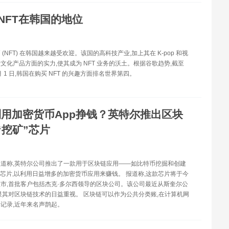
NFT在韩国的地位
(NFT) 在韩国越来越受欢迎。该国的高科技产业,加上其在 K-pop 和视
文化产品方面的实力,使其成为 NFT 业务的沃土。根据谷歌趋势,截至
1 月 1 日,韩国在购买 NFT 的兴趣方面排名世界第四。
利用加密货币App挣钱？英特尔推出区块
“挖矿”芯片
道称,英特尔公司推出了一款用于区块链应用——如比特币挖掘和创建
新芯片,以利用日益增多的加密货币应用来赚钱。 报道称,这款芯片将于今
市,首批客户包括杰克·多尔西领导的区块公司。该公司最近从斯奎尔公
显其对区块链技术的日益重视。 区块链可以作为公共分类账,在计算机网
记录,近年来名声鹊起。