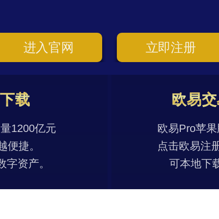
进入官网
立即注册
p下载
欧易交
1200亿元
欧易Pro苹
越便捷。
点击欧易注
数字资产。
可本地下