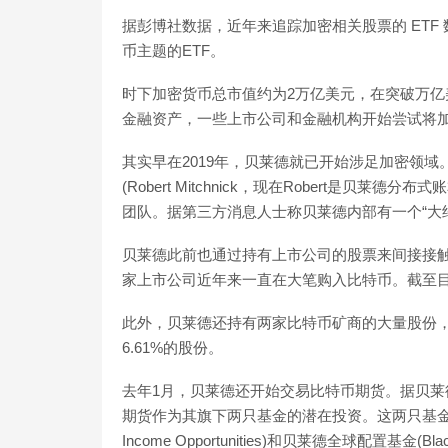
据彭博社数据，近年来追踪加密相关股票的 ETF
币主题的ETF。
时下加密货币总市值约为2万亿美元，在突破万
金融资产，一些上市公司和金融机构开始尝试将
其实早在2019年，贝莱德就已开始涉足加密领域。
(Robert Mitchnick，现在Robert是
团队。据第三方消息人士称贝莱德内部有一个“大约
贝莱德此前也通过持有上市公司的股票来间接接触加密货币
家上市公司近年来一直在大笔购入比特币。截至目
此外，贝莱德还持有两家比特币矿商的大量股份，分别持有Maratho
6.61%的股份。
去年1月，贝莱德还开始交易比特币期货。据贝
期货作为其旗下两只基金的潜在投资。这两只基金分别是贝
Income Opportunities)和贝莱德全球配置基金(BlackRo