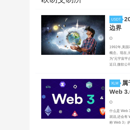
2
USDT
边界
1992年,
概念。现在,
为“元宇宙平
近日,微软公
属
XLM
Web 3.
什么是 Web
就说,还会有 
称 Web 3