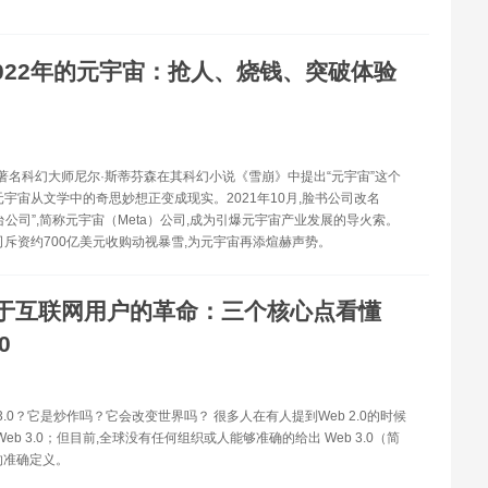
022年的元宇宙：抢人、烧钱、突破体验
美国著名科幻大师尼尔·斯蒂芬森在其科幻小说《雪崩》中提出“元宇宙”这个
元宇宙从文学中的奇思妙想正变成现实。2021年10月,脸书公司改名
台公司”,简称元宇宙（Meta）公司,成为引爆元宇宙产业发展的导火索。
司斥资约700亿美元收购动视暴雪,为元宇宙再添煊赫声势。
于互联网用户的革命：三个核心点看懂
0
 3.0？它是炒作吗？它会改变世界吗？ 很多人在有人提到Web 2.0的时候
Web 3.0；但目前,全球没有任何组织或人能够准确的给出 Web 3.0（简
）的准确定义。