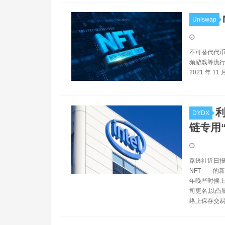
Uniswap
不可替代代币 
频游戏等流行
2021 年 1
DYDX
链专用
路透社近日报
NFT——的
年晚些时候上
司更名,以凸
络上保存交易