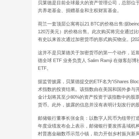
贝莱德是目前全球最大的资产管理公司，总部位于
共养老基金、捐赠基金和主权财富基金。
荷兰一套顶层公寓将以21 BTC的价格出售:据beincr
120万美元）的价格出售。此次购买将完全通过
有史以来首次通过加密货币的形式购买物业。[2021/5/2
这并不是贝莱德关于加密货币的第一个动作，近期
德全球 ETF 业务负责人 Salim Ramji 
ETF。
据监管披露，贝莱德提交的ETF名为“iShares Blockc
术指数的投资结果。该指数由在美国和国外参与
金计划将其至少80%的资产投资于该指数中的股
货币。此外，披露的信息并没有表明计划发行的
邮储银行董事长张金良：以数字人民币为纽带打造
年度业绩发布会上表示，邮储银行要发挥县域机
村普惠金融数币示范小镇，助力开创乡村振兴新局面。（新华