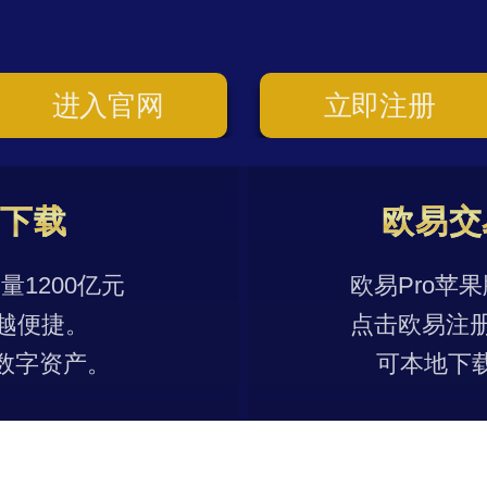
进入官网
立即注册
p下载
欧易交
1200亿元
欧易Pro苹
越便捷。
点击欧易注
数字资产。
可本地下