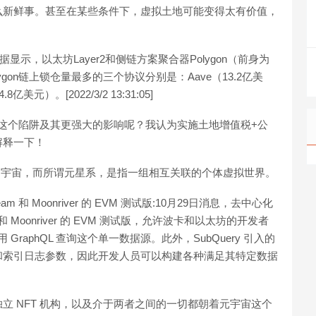
么新鲜事。甚至在某些条件下，虚拟土地可能变得太有价值，
数据显示，以太坊Layer2和侧链方案聚合器Polygon（前身为
Polygon链上锁仓量最多的三个协议分别是：Aave（13.2亿美
美元）。[2022/3/2 13:31:05]
免这个陷阱及其更强大的影响呢？我认为实施土地增值税+公
解释一下！
）组成的宇宙，而所谓元星系，是指一组相互关联的个体虚拟世界。
m 和 Moonriver 的 EVM 测试版:10月29日消息，去中心化
m 和 Moonriver 的 EVM 测试版，允许波卡和以太坊的开发者
使用 GraphQL 查询这个单一数据源。此外，SubQuery 引入的
和索引日志参数，因此开发人员可以构建各种满足其特定数据
立 NFT 机构，以及介于两者之间的一切都朝着元宇宙这个