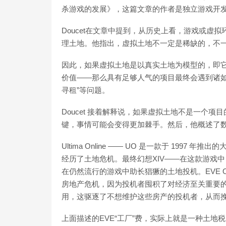
杀游戏的发展》，这篇文章的作者是独立游戏开发者兼游
Doucet在文章中提到，从历史上看，游戏或虚
理土地。他指出，虚拟土地不一定是稀缺的，不
因此，如果虚拟土地是以真实土地为模型的，即
价值——那么具有足够人气的项目最终会遇到诸如
寻租”等问题。
Doucet 接着解释说，如果虚拟土地不是一个
键，事情可能会变得更加棘手。然后，他概述了
Ultima Online —— UO 是一款于 1997
经历了土地危机。最终幻想XIV——在这款游戏
在仍然流行的游戏中助长猖獗的土地投机。EVE Onli
房地产危机，因为投机者囤积了对经济至关重要的
用，这驱逐了不想维护这些房产的投机者，从而挽救
上面描述的EVE“工厂”费，实际上就是一种土地税。