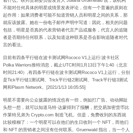
着什么。联邦贸易委员会发言人 Juliana Gruenwald 说，该机构
不能对任何具体的明星或情景发表评论，但有一个普遍的原则在
起作用：如果消费者可能不知道营销人员和明星之间的关系，那
就应该披露。她在一份电子邮件声明中写道：因此，相关的问题
包括，明星是否真的代表营销者代言产品或服务，代言人的追随
者是否期待任何联系，以及知道这种联系是否会影响追随者对代
言的看法。
目前有四条平行链在波卡测试网Rococo V1上运行:波卡社区
Polka Warriors推特消息，截止UTC时间1月13日下午1:40（北京
时间21:40）,有四条平行链在波卡测试网Rococo V1上运行，分别
是Tick平行链1测试网、Trick平行链2测试网、Track平行链3测试
网和Plasm Network。[2021/1/13 16:05:55]
明星不需要向公众披露的情况也有一些，例如打广告。动动脚趾
头想一想，就可以知道马特·达蒙得到了报酬，把交易加密货币比
作莱特兄弟为 Crypto.com 制造飞机。但是，免费收到的东西就
比较模糊了：一个明星可以在他们的生日收到一个 NFT，而他们
和 NFT 的营销者之间没有任何联系。Gruenwald 指出，当一个人