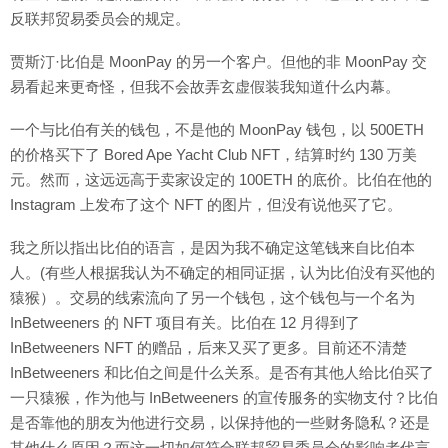
反联邦贸易委员会的规定。
贾斯汀·比伯是 MoonPay 的另一个客户。但他的非 MoonPay 交
易看起来更奇怪，但我不会故弄玄虚假装我知道什么内幕。
一个与比伯有关的钱包，不是他的 MoonPay 钱包，以 500ETH
的价格买下了 Bored Ape Yacht Club NFT，结算时约 130 万美
元。然而，这远远高于卖家设定的 100ETH 的底价。比伯在他的
Instagram 上发布了这个 NFT 的图片，但没有说他买了它。
我之所以指出比伯的语言，是因为我不确定这笔钱来自比伯本
人。(有些人根据我认为不确定的相同证据，认为比伯没有买他的
猿猴）。交易的线索流向了另一个钱包，这个钱包与一个名为
InBetweeners 的 NFT 项目有关。比伯在 12 月得到了
InBetweeners NFT 的赠品，后来又买了更多。目前还不清楚
InBetweeners 和比伯之间是什么关系。是否有其他人给比伯买了
一只猿猴，作为他与 InBetweeners 的宣传服务的实物支付？比伯
是否靠他的朋友为他进行交易，以保持他的一些财务隐私？还是
其他什么原因？而这一切如何符合联邦贸易委员会的影响者代言