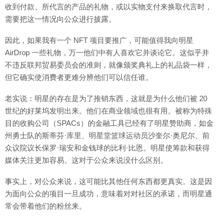
收到付款、所代言的产品的礼物，或以实物支付来换取代言时，
需要把这一情况向公众进行披露。
因此，如果我有一个 NFT 项目要推广，可能值得我向明星
AirDrop 一些礼物，万一他们中有人喜欢它并谈论它。这似乎并
不违反联邦贸易委员会的准则，就像颁奖典礼上的礼品袋一样，
但它确实使消费者更难分辨他们可以信任谁。
老实说：明星的存在是为了推销东西，这就是为什么他们被 20
世纪的好莱坞发明出来。他们在商业领域也很有用。被称为特殊
目的收购公司（SPACs）的金融工具已经有了明星赞助商，如金
州勇士队的斯蒂芬·库里、明星堂篮球运动员沙奎尔·奥尼尔、前
众议院议长保罗·瑞安和金钱球的比利·比恩。明星使筹款和获得
媒体关注更加容易。这对于公众来说没什么区别。
事实上，对公众来说，这可能比其他任何东西都更真实。这是因
为面向公众的项目一旦成功，意味着对对社区的承诺，而明星通
常会带着他们的粉丝来。