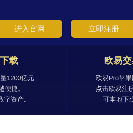
进入官网
立即注册
p下载
欧易交
1200亿元
欧易Pro苹
越便捷。
点击欧易注
数字资产。
可本地下