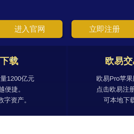
进入官网
立即注册
p下载
欧易交
1200亿元
欧易Pro苹
越便捷。
点击欧易注
数字资产。
可本地下