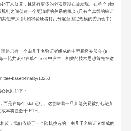
丁来修复，且还有更多的弱项定期在被发现。在单个 slot
选择规则之间创建一个更清晰的关系的机会 (只有当离线的验证
性的其他来源 (比如将验证者打乱分配至固定规模的委员会中)
共识，而是只有一个由几千名验证者组成的中型超级委员会 (a
参与，从而允许每一轮共识都在单个 Slot 中发生。相关的技术思想首先在这
mittee-based-finality/10259
核心原则如下：
 共识，而是在每个 slot 运行。这意味着一旦某笔交易被打包进某
的成本将是数千 ETH。
t。相反，我们依赖于一个随机挑选的、由几千名验证者组成的
ot。