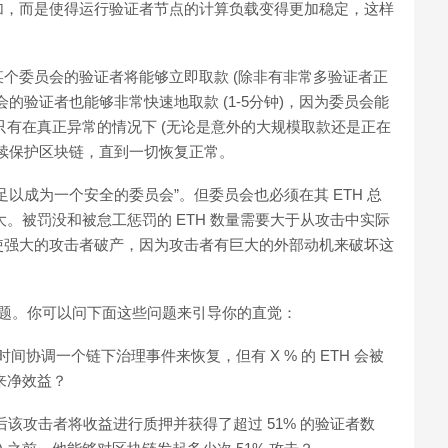
加，而是使得运行验证者节点的计算负载变得更加稳定，这样
个委员会的验证者将能够立即取款 (除非有非常多验证者正
的验证者也能够非常快速地取款 (1-5分钟)，因为委员会能
。只有在真正异常的情况下 (无论是意外的大规模取款还是正在
续保护区块链，直到一切恢复正常。
以成为一个安全的委员会”。但委员会也必须在其 ETH 总
大。被罚没和被怠工惩罚的 ETH 数量需要大于从攻击中实际
使强大的攻击者破产，因为攻击者有巨大的外部动机来破坏这
问题。你可以问下面这些问题来引导你的直觉：
间协调一个链下治理事件来恢复，但有 X % 的 ETH 会被
来净效益？
后该攻击者将收益进行质押并获得了超过 51% 的验证者数