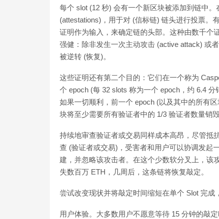
每个 slot (12 秒) 会有一个新区块被添加到链中
(attestations)，用于对 (信标链) 链头进
证明作为输入，来确定链的头部。这种由数千个
强健：除非发生一次主动攻击 (active attack
被逆转 (恢复)。
这些证明还有第二个目的：它们在一个称为 Casper
个 epoch (每 32 slots 称为一个 epoc
如果一切顺利，前一个 epoch (以及其中的所有区块
块将至少需要所有验证者中的 1/3 验证者数量销毁它
持续地审查验证者或交易同样成本高昂，尽管抵抗
查 (验证者或交易)，受害者和用户可以协调发起一个少数软
建，并忽略该攻击者。在这个少数软分叉上，该攻击者的存款
失数百万 ETH，几周后，这条链将恢复敲定。
尝试改变现状并将敲定时间缩短在单个 Slot 完
用户体验。大多数用户不愿意等待 15 分钟的敲定时间