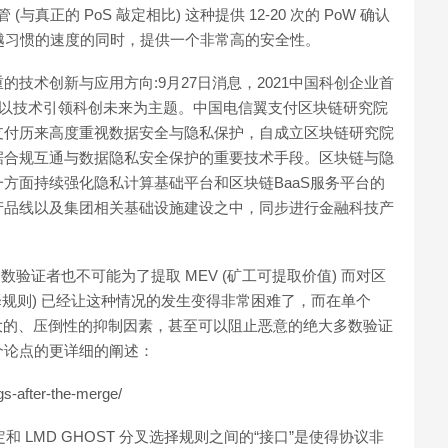
管 (与真正的 PoS 敲定相比) 这种提供 12-20 次的 PoW 确认
越来越习惯的速度的同时，提供一个非常高的安全性。
技术创新与应用方向:9月27日消息，2021中国科创企业首
会以技术引领科创未来为主题。中国电信翼支付区块链研究院
支付历来高度重视数据安全与隐私保护，自成立区块链研究院
据合规互通与数据隐私安全保护的重要技术手段。区块链与隐
方面持续强化隐私计算基础平台和区块链BaaS服务平台的
产品线以及集团相关基础设施建设之中，同步进行金融科技产
大多数验证者也不可能为了提取 MEV (矿工可提取价值) 而对区
叉选择规则) 已经让这种情况的发生变得非常困难了，而在单个
强大的、压倒性的抑制因素，甚至可以阻止恶意的绝大多数验证
个论点的更详细的阐述：
s-after-the-merge/
敲定和 LMD GHOST 分叉选择规则之间的“接口”是使得协议非