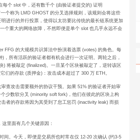
。在每个 slot 中，还有数千个 (由验证者提交的) 证明
行投票。有一个称为 LMD GHOST 的分叉选择规则，该规则会将这些
证明进行的并行投票，使得以太坊要比传统的最长链系统更加
) 或者一个重大的网络故障，不然即便是单个 slot 也几乎永远不会
 FFG 的大规模共识算法中扮演着选票 (votes) 的角色。每
h，约 6.4 分钟)，所有活跃的验证者都有机会进行一次证明。两轮之后，
) 将被敲定 (finalized)。一旦某个区块被敲定了，逆转该区
们的存款 (质押金)：攻击成本超过了 300 万 ETH。
审查攻击需要额外的协议干预。如果 51% 的验证者开始审
分叉 (minority soft fork)，他们在彼此的区块上构
将因为其受到了怠工惩罚 (inactivity leak) 而损
成，这里面有几个关键原因：
。今天，即便是交易所也时常在仅 12-20 次确认 (约3-5