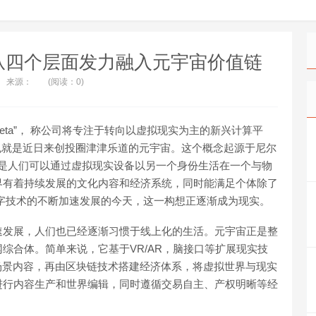
从四个层面发力融入元宇宙价值链
来源：
(阅读：0)
“Meta”， 称公司将专注于转向以虚拟现实为主的新兴计算平
rse”，也就是近日来创投圈津津乐道的元宇宙。这个概念起源于尼尔
指的是人们可以通过虚拟现实设备以另一个身份生活在一个与物
界有着持续发展的文化内容和经济系统，同时能满足个体除了
字技术的不断加速发展的今天，这一构想正逐渐成为现实。
速发展，人们也已经逐渐习惯于线上化的生活。元宇宙正是整
综合体。简单来说，它基于VR/AR，脑接口等扩展现实技
场景内容，再由区块链技术搭建经济体系，将虚拟世界与现实
进行内容生产和世界编辑，同时遵循交易自主、产权明晰等经