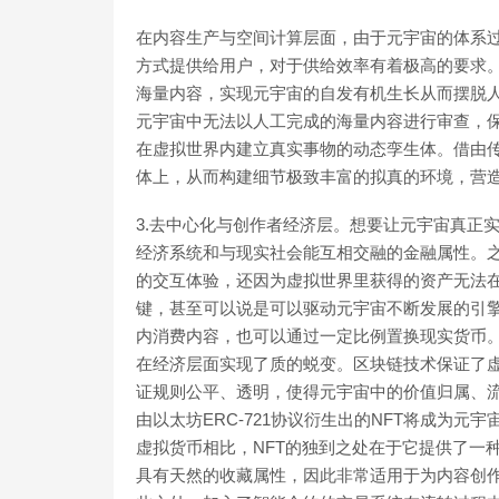
在内容生产与空间计算层面，由于元宇宙的体系
方式提供给用户，对于供给效率有着极高的要求。
海量内容，实现元宇宙的自发有机生长从而摆脱人
元宇宙中无法以人工完成的海量内容进行审查，保
在虚拟世界内建立真实事物的动态孪生体。借由
体上，从而构建细节极致丰富的拟真的环境，营
3.去中心化与创作者经济层。想要让元宇宙真正
经济系统和与现实社会能互相交融的金融属性。
的交互体验，还因为虚拟世界里获得的资产无法
键，甚至可以说是可以驱动元宇宙不断发展的引
内消费内容，也可以通过一定比例置换现实货币
在经济层面实现了质的蜕变。区块链技术保证了
证规则公平、透明，使得元宇宙中的价值归属、
由以太坊ERC-721协议衍生出的NFT将成为
虚拟货币相比，NFT的独到之处在于它提供了一
具有天然的收藏属性，因此非常适用于为内容创