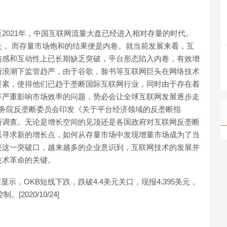
2021年，中国互联网流量大盘已经进入相对存量的时代。
， 而存量市场饱和的结果便是内卷。就当前发展来看，互
与感和互动性上已长期缺乏突破，平台形态陷入内卷，有效增
断浪潮下监管趋严，由于谷歌，脸书等互联网巨头在网络技术
要素，使得他们已趋于垄断国际互联网行业，同时由于存在着
等严重影响市场效率的问题，势必会让全球互联网发展逐步走
，中国国务院反垄断委员会印发《关于平台经济领域的反垄断指
断调查。无论是增长空间的见顶还是各国政府对互联网反垄断
以寻求新的增长点，如何从存量市场中发现增量市场成为了当
是这一突破口，越来越多的企业意识到，互联网技术的发展并
技术革命的关键。
数据显示，OKB短线下跌，跌破4.4美元关口，现报4.395美元，
2020/10/24]