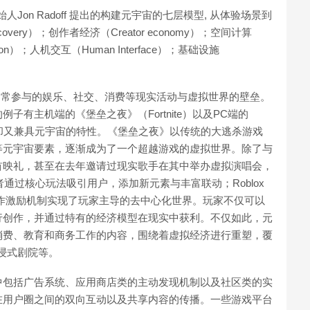
人Jon Radoff 提出的构建元宇宙的七层模型, 从体验场景到
overy）；创作者经济（Creator economy）；空间计算
izition）；人机交互（Human Interface）；基础设施
日常参与的娱乐、社交、消费等现实活动与虚拟世界的壁垒。
有主机端的《堡垒之夜》（Fortnite）以及PC端的
，却又兼具元宇宙的特性。《堡垒之夜》以传统的大逃杀游戏
等元宇宙要素，逐渐成为了一个超越游戏的虚拟世界。除了与
首映礼，甚至在去年邀请过现实歌手在其中举办虚拟演唱会，
者通过核心玩法吸引用户，添加新元素与丰富联动；Roblox
作激励机制实现了玩家主导的去中心化世界。玩家不仅可以
行创作，并通过特有的经济模型在现实中获利。不仅如此，元
消费、教育和商务工作的内容，围绕着虚拟经济进行重塑，覆
浸式剧院等。
中包括广告系统、应用商店类的主动发现机制以及社区类的实
在用户圈之间的双向互动以及共享内容的传播。一些游戏平台