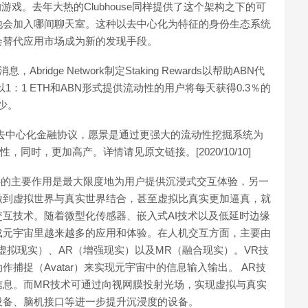
游戏。去年大热的Clubhouse同样提供了这个架构之下的可
他会加入哪间聊天室。这种以去中心化为特征的身份生态系统
会替代应用市场成为新的发现手段。
，Abridge Network制定Staking Rewards以帮助ABN代
k将以1：1 ETH和ABN形式提供流动性的用户将每天获得0.3％的
更少。
NFT结合的去中心化金融协议，愿景是通过更强大的流动性挖掘系统为
，同时，更加高产。详情请见原文链接。[2020/10/10]
层的主要作用是最大限度地为用户提供沉浸式交互体验，另一
做到虚拟世界与真实世界结合，甚至虚拟比真实更加逼真，就
互技术。随着微型化传感器、嵌入式AI技术以及低延时边缘
载元宇宙里越来越多的应用和体验。在人机交互方面，主要由
虚拟现实）、AR（增强现实）以及MR（融合现实）。VR技
捕捉（Avatar）来实现元宇宙中的信息输入输出。 AR技
信息。而MR技术可通过向视网膜投射光场，实现虚拟与真实
设备、脑机接口等进一步提升沉浸度的设备。