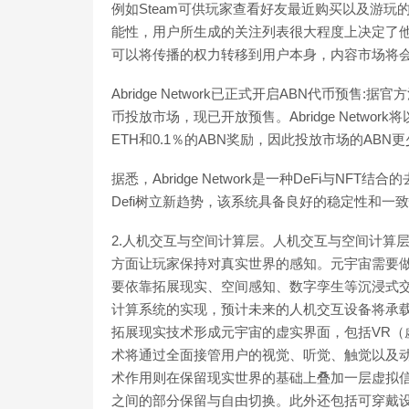
例如Steam可供玩家查看好友最近购买以及游玩的
能性，用户所生成的关注列表很大程度上决定了
可以将传播的权力转移到用户本身，内容市场将
Abridge Network已正式开启ABN代币预售:据官方消息
币投放市场，现已开放预售。Abridge Networ
ETH和0.1％的ABN奖励，因此投放市场的ABN
据悉，Abridge Network是一种DeFi与
Defi树立新趋势，该系统具备良好的稳定性和一致性
2.人机交互与空间计算层。人机交互与空间计算
方面让玩家保持对真实世界的感知。元宇宙需要
要依靠拓展现实、空间感知、数字孪生等沉浸式交
计算系统的实现，预计未来的人机交互设备将承
拓展现实技术形成元宇宙的虚实界面，包括VR（
术将通过全面接管用户的视觉、听觉、触觉以及动作
术作用则在保留现实世界的基础上叠加一层虚拟
之间的部分保留与自由切换。此外还包括可穿戴