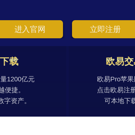
进入官网
立即注册
p下载
欧易交
1200亿元
欧易Pro苹
越便捷。
点击欧易注
数字资产。
可本地下