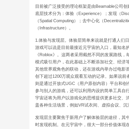
目前被广泛接受的理论框架是由Beamable公司创始
底层技术分为：体验（Experience）；发现（Disc
（Spatial Computing）；去中心化（Decentral
（Infrastructure）。
1.体验与发现层。体验层简单来说就是打通人们
游戏可以说是目前最接近元宇宙的入口，最知名的例子
《Roblox》。这两者采用截然不同的发展路线
模式吸引用户，在此基础上不断添加社交、经济
其他世界观角色的联动，还在游戏内举办过电影
创下超过1200万观众观看互动的记录。如果说前
则是通过开放式UGC（用户原创内容）平台和创
参与别人的游戏，还可以利用内设的简单工具自
宇宙还将为用户以游戏化的思维提供更多社交、
盖各种生活场景，例如VR试衣间、虚拟会议、沉
发现层主要聚焦于新用户了解体验层的途径，其
时发现机制。在元宇宙中，很大一部分价值体现