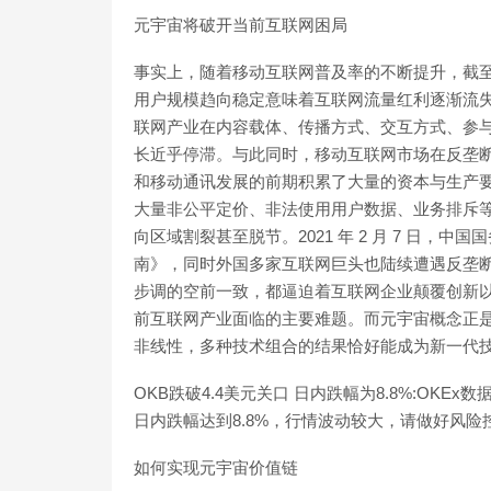
元宇宙将破开当前互联网困局
事实上，随着移动互联网普及率的不断提升，截至
用户规模趋向稳定意味着互联网流量红利逐渐流失
联网产业在内容载体、传播方式、交互方式、参
长近乎停滞。与此同时，移动互联网市场在反垄
和移动通讯发展的前期积累了大量的资本与生产
大量非公平定价、非法使用用户数据、业务排斥
向区域割裂甚至脱节。2021 年 2 月 7 日
南》，同时外国多家互联网巨头也陆续遭遇反垄
步调的空前一致，都逼迫着互联网企业颠覆创新
前互联网产业面临的主要难题。而元宇宙概念正
非线性，多种技术组合的结果恰好能成为新一代
OKB跌破4.4美元关口 日内跌幅为8.8%:OKEx
日内跌幅达到8.8%，行情波动较大，请做好风险控制。[
如何实现元宇宙价值链