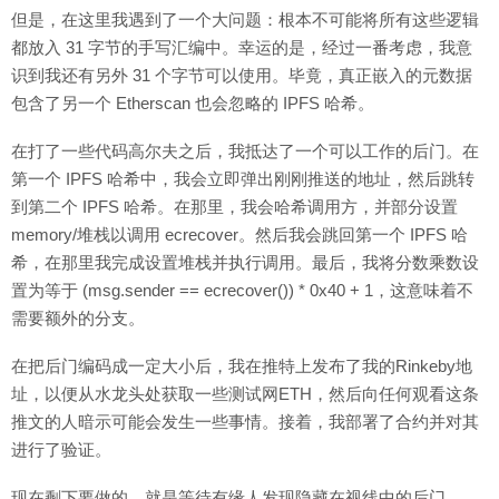
但是，在这里我遇到了一个大问题：根本不可能将所有这些逻辑
都放入 31 字节的手写汇编中。幸运的是，经过一番考虑，我意
识到我还有另外 31 个字节可以使用。毕竟，真正嵌入的元数据
包含了另一个 Etherscan 也会忽略的 IPFS 哈希。
在打了一些代码高尔夫之后，我抵达了一个可以工作的后门。在
第一个 IPFS 哈希中，我会立即弹出刚刚推送的地址，然后跳转
到第二个 IPFS 哈希。在那里，我会哈希调用方，并部分设置
memory/堆栈以调用 ecrecover。然后我会跳回第一个 IPFS 哈
希，在那里我完成设置堆栈并执行调用。最后，我将分数乘数设
置为等于 (msg.sender == ecrecover()) * 0x40 + 1，这意味着不
需要额外的分支。
在把后门编码成一定大小后，我在推特上发布了我的Rinkeby地
址，以便从水龙头处获取一些测试网ETH，然后向任何观看这条
推文的人暗示可能会发生一些事情。接着，我部署了合约并对其
进行了验证。
现在剩下要做的，就是等待有缘人发现隐藏在视线中的后门。