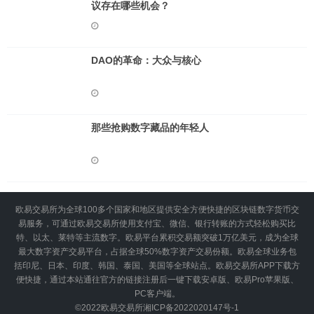
议存在哪些机会？
DAO的革命：大众与核心
那些抢购数字藏品的年轻人
欧易交易所为全球100多个国家和地区提供安全方便快捷的区块链数字货币交
易服务，可通过欧易交易所使用支付宝、微信、银行转账的方式轻松购买比
特、以太、莱特等主流数字。欧易平台累积交易额突破1万亿美元，成为全球
最大数字资产交易平台，占据全球50%数字资产交易份额。欧易全球业务包
括印尼、日本、印度、韩国、泰国、美国等全球站点。欧易交易所APP下载方
便快捷，通过本站通往官方的链接注册后一键下载安卓版、欧易Pro苹果版、
PC客户端。
©2022
欧易交易所
湘ICP备2022020147号-1