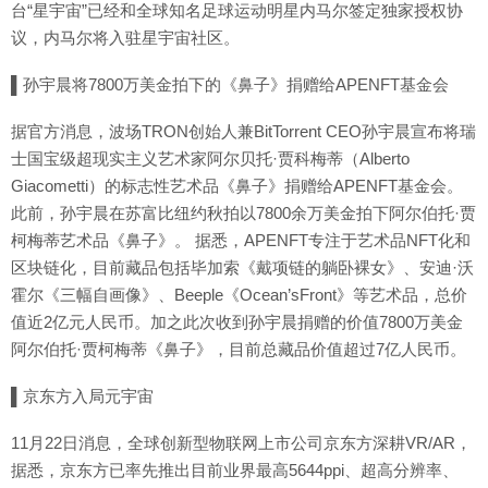
台“星宇宙”已经和全球知名足球运动明星内马尔签定独家授权协
议，内马尔将入驻星宇宙社区。
▌孙宇晨将7800万美金拍下的《鼻子》捐赠给APENFT基金会
据官方消息，波场TRON创始人兼BitTorrent CEO孙宇晨宣布将瑞
士国宝级超现实主义艺术家阿尔贝托·贾科梅蒂（Alberto
Giacometti）的标志性艺术品《鼻子》捐赠给APENFT基金会。
此前，孙宇晨在苏富比纽约秋拍以7800余万美金拍下阿尔伯托·贾
柯梅蒂艺术品《鼻子》。 据悉，APENFT专注于艺术品NFT化和
区块链化，目前藏品包括毕加索《戴项链的躺卧裸女》、安迪·沃
霍尔《三幅自画像》、Beeple《Ocean’sFront》等艺术品，总价
值近2亿元人民币。加之此次收到孙宇晨捐赠的价值7800万美金
阿尔伯托·贾柯梅蒂《鼻子》，目前总藏品价值超过7亿人民币。
▌京东方入局元宇宙
11月22日消息，全球创新型物联网上市公司京东方深耕VR/AR，
据悉，京东方已率先推出目前业界最高5644ppi、超高分辨率、