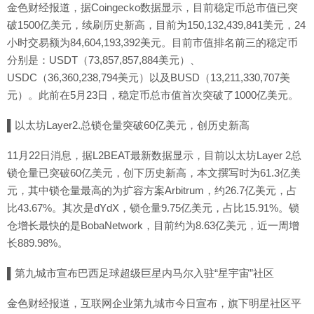
金色财经报道，据Coingecko数据显示，目前稳定币总市值已突
破1500亿美元，续刷历史新高，目前为150,132,439,841美元，24
小时交易额为84,604,193,392美元。目前市值排名前三的稳定币
分别是：USDT（73,857,857,884美元）、
USDC（36,360,238,794美元）以及BUSD（13,211,330,707美
元）。此前在5月23日，稳定币总市值首次突破了1000亿美元。
▌以太坊Layer2.总锁仓量突破60亿美元，创历史新高
11月22日消息，据L2BEAT最新数据显示，目前以太坊Layer 2总
锁仓量已突破60亿美元，创下历史新高，本文撰写时为61.3亿美
元，其中锁仓量最高的为扩容方案Arbitrum，约26.7亿美元，占
比43.67%。其次是dYdX，锁仓量9.75亿美元，占比15.91%。锁
仓增长最快的是BobaNetwork，目前约为8.63亿美元，近一周增
长889.98%。
▌第九城市宣布巴西足球超级巨星内马尔入驻“星宇宙”社区
金色财经报道，互联网企业第九城市今日宣布，旗下明星社区平