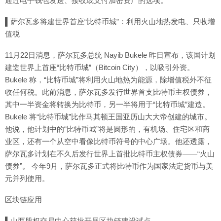
通过电子钱包发送、接收或支付加密资产的选项。
▌萨尔瓦多将建世界首座“比特币城”：利用火山地热发电、只收增
值税
11月22日消息，萨尔瓦多总统 Nayib Bukele 昨日宣布，该国计划
建造世界上首座“比特币城”（Bitcoin City），以吸引外资。
Bukele 称，“比特币城”将利用火山地热为能源，除增值税外不征
收任何税。此前消息，萨尔瓦多发行世界首支比特币主权债券，
其中一半资金将转换为比特币，另一半将用于“比特币城”建造。
Bukele 将“比特币城”比作马其顿王国亚历山大大帝创建的城市。
他说，他计划中的“比特币城”将是圆形的，有机场、住宅区和商
业区，还有一个从空中看像比特币符号的中心广场。他还透露，
萨尔瓦多计划在不久后发行世界上首批比特币主权债券——“火山
债券”。 今年9月，萨尔瓦多正式将比特币作为国家法定货币与美
元并列使用。
区块链应用
▌山西股权交易中心获批开展区块链建设试点